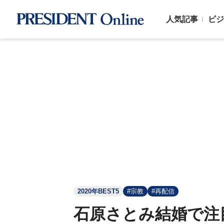
人気記事
ビジ
2020年BEST5
#宗教
#再配信
石原さとみ結婚で注