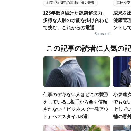
創業125周年の電通が描く未来
毎日を支
125年磨き続けた課題解決力。
成果を
多様な人財の才能を掛け合わせ
健康管
て挑む、これからの電通
ントし
Sponsored
この記事の読者に人気の
仕事のデキない人ほどこの髪形
小泉進
をしている...相手から全く信頼
でもない
されない「ビジネスで一発アウ
上して
ト」ヘアスタイル3選
補の意