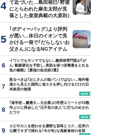
て近づいた…島田裕巳｢野望
にとらわれた麻生太郎が見
落とした皇室典範の大原則｣
｢ボディーバッグ｣より評判
が悪い…休日のイオンで見
かける一発で｢だらしないお
父さん｣になるNGアイテム
イワシでもサンマでもない...糖尿病専門医が｢が
ん･動脈硬化を予防し､美肌を保つ栄養素をとれる
魚の種類｣【最強の魚活術3選】
怒るべきは｢おじさんの短パン｣ではない…海外報
道から見えた国民に省エネを押し付けるだけの日
本政府の無策
｢進学校→慶應大→大企業｣の学歴エリートが10数
年ぶりに再会した"元不良の友人"に打ちのめされ
たワケ
エビやカニを想わせる濃密な旨味とコク…近所の
公園でタダで採れる｢今が旬｣な高級食材の名前