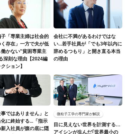
鶴子「専業主婦は社会的
会社に不満があるわけではな
ゆく存在」一方で夫が低
い...若手社員が「でも3年以内に
も働かない"貧困専業主
辞めるつもり」と開き直る本当
る深刻な理由【2024編
の理由
レクション】
仕事ではありません」と
微粒子工学の専門家が解説
化に終始する...「指示
目に見えない世界を計測する…
の新入社員が腹の底に隠
アイシンが生んだ｢世界最小の