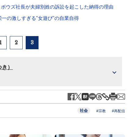
イボウズ社長が夫婦別姓の訴訟を起こした納得の理由
栄一の激しすぎる"女遊び"の自業自得
1
2
3
つき）
社会
#宗教
#再配信