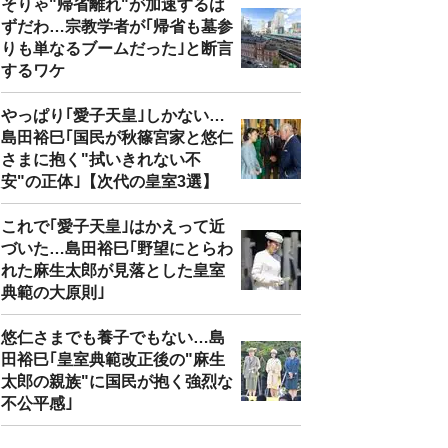
そりゃ"帰省離れ"が加速するは
ずだわ…宗教学者が｢帰省も墓参
りも単なるブームだった｣と断言
するワケ
やっぱり｢愛子天皇｣しかない…
島田裕巳｢国民が秋篠宮家と悠仁
さまに抱く"拭いきれない不
安"の正体｣【次代の皇室3選】
これで｢愛子天皇｣はかえって近
づいた…島田裕巳｢野望にとらわ
れた麻生太郎が見落とした皇室
典範の大原則｣
悠仁さまでも養子でもない…島
田裕巳｢皇室典範改正後の"麻生
太郎の親族"に国民が抱く強烈な
不公平感｣