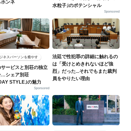
るホンネ
水粒子｣のポテンシャル
Sponsored
法廷で性犯罪の詳細に触れるの
ジネスパーソンを癒やす
は「受けとめきれないほど強
のサービスと別荘の独立
烈」だった...それでもまた裁判
合…シェア別荘
員をやりたい理由
DAY STYLE｣の魅力
Sponsored