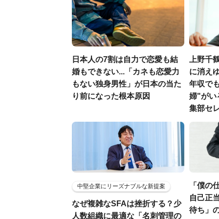
日本人の7割は自力で恋愛も結
上野千
婚もできない...「カネも恋愛力
に消え
もない独身男性」が日本の当た
年収で
り前になった根本原因
婦"がい
集部セ
「僕の
中堅企業にリーズナブルな新提案
自己正当
なぜ複雑なSFAは挫折する？少
待ち」
人数組織に最適な「名刺管理の