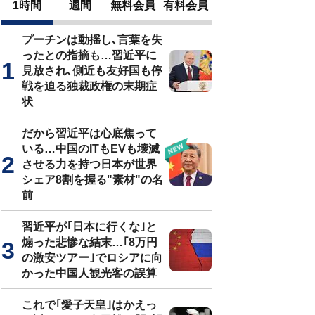
1時間
週間
無料会員
有料会員
プーチンは動揺し､言葉を失
ったとの指摘も…習近平に
見放され､側近も友好国も停
戦を迫る独裁政権の末期症
状
だから習近平は心底焦って
いる…中国のITもEVも壊滅
させる力を持つ日本が世界
シェア8割を握る"素材"の名
前
習近平が｢日本に行くな｣と
煽った悲惨な結末…｢8万円
の激安ツアー｣でロシアに向
かった中国人観光客の誤算
これで｢愛子天皇｣はかえっ