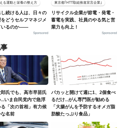
える運動と栄養の整え方
東京都｢HTT取組推進宣言企業｣
出し続ける人は、日々の
リサイクル企業が節電・発電・
理をどうセルフマネジメ
蓄電を実践、社員のやる気と営
ているのか——
業力も向上！
Sponsored
Sponsored
記事
次郎氏でも、高市早苗氏
パカッと開けて週に1、2個食べ
...いま自民党内で急浮
るだけ...がん専門医が勧める
いる「次の首相」有力候
「大腸がんを予防するオメガ脂
外な名前
肪酸たっぷり食品」