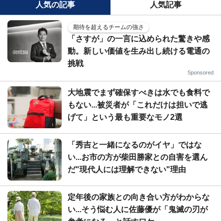
人気の記事
人気記事
期待を超えるチームの強さ
「さすが」の一言に込められた驚きや感
動。新しい価値を生み出し続ける電通の
挑戦
Sponsored
大地震でまず確保すべきは水でも食料で
もない...被災者が「これだけは担いで逃
げて」という最も重要なモノ2選
「秀吉と一緒になるのがイヤ」ではな
い...お市の方が柴田勝家との自害を選ん
だ"現代人には理解できない"理由
定年後の家族との向き合い方がわからな
い...そう悩む人に佐藤優が「鬼滅の刃が