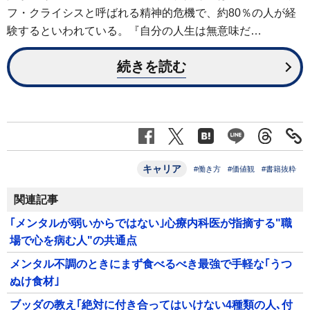
フ・クライシスと呼ばれる精神的危機で、約80％の人が経
験するといわれている。『自分の人生は無意味だ…
続きを読む
キャリア
#働き方
#価値観
#書籍抜粋
関連記事
｢メンタルが弱いからではない｣心療内科医が指摘する"職
場で心を病む人"の共通点
メンタル不調のときにまず食べるべき最強で手軽な｢うつ
ぬけ食材｣
ブッダの教え｢絶対に付き合ってはいけない4種類の人､付