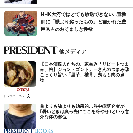
NHK大河ではとても放送できない...宣教
師に「獣より劣ったもの」と書かれた豊
臣秀吉のおぞましき性欲
【日本酒達人たちの、家呑み「リピートつま
み」帖】ジョン・ゴントナーさんのつまみ③
こっくり旨い「里芋、椎茸、鶏もも肉の煮
物」
トップページへ
首よりも脇よりも効果的…熱中症研究者が
｢暑いときは真っ先にここを冷やせ｣という意
外な体の部位