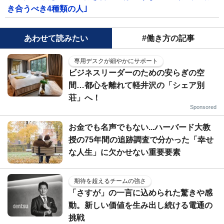
き合うべき4種類の人｣
あわせて読みたい
#働き方の記事
専用デスクが細やかにサポート
ビジネスリーダーのための安らぎの空
間…都心を離れて軽井沢の「シェア別
荘」へ！
Sponsored
お金でも名声でもない...ハーバード大教
授の75年間の追跡調査で分かった「幸せ
な人生」に欠かせない重要要素
期待を超えるチームの強さ
「さすが」の一言に込められた驚きや感
動。新しい価値を生み出し続ける電通の
挑戦