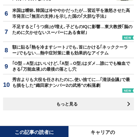
米国は曖昧､韓国は冷ややかだったが…習近平を激怒させた高
市発言に｢無言の支持｣を示した国の｢大胆な手法｣
不足すると｢うつ病｣が増え､子どものIQに影響…東大教授｢脳の
ために欠かせないスーパーにある食材｣
額に貼る｢熱を冷ますシート｣でも､首にかける｢ネッククーラ
ー｣でもない…熱中症対策に最も効果的なアイテム
｢O型→A型｣はいいけど､｢A型→O型｣はダメ…誰にでも輸血で
きる｢万能血液｣の最後の落とし穴
秀吉よりも大役を任されたのに､使い捨てに…｢清須会議｣で最
も損をした"織田家ナンバー2の武将"の転落劇
もっと見る
この記事の読者に
キャリアの