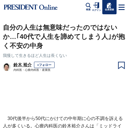
会員登録
検索
ログイン
自分の人生は無意味だったのではない
か…｢40代で人生を諦めてしまう人｣が抱
く不安の中身
我慢して生きるほど人生は長くない
鈴木 裕介
+フォロー
内科医・心療内科医・産業医
30代後半から50代にかけての中年期に心の不調を訴える
人が多くいる。心療内科医の鈴木裕介さんは「ミッドライ