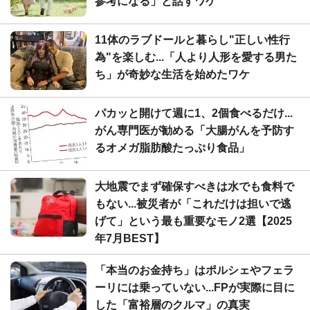
参考になる」と話すワケ
11体のラブドールと暮らし"正しい性行
為"を楽しむ...「人より人形を愛する男た
ち」が奇妙な生活を始めたワケ
パカッと開けて週に1、2個食べるだけ...
がん専門医が勧める「大腸がんを予防す
るオメガ脂肪酸たっぷり食品」
大地震でまず確保すべきは水でも食料で
もない...被災者が「これだけは担いで逃
げて」という最も重要なモノ2選【2025
年7月BEST】
「本当のお金持ち」はポルシェやフェラ
ーリには乗っていない...FPが実際に目に
した「富裕層のクルマ」の真実