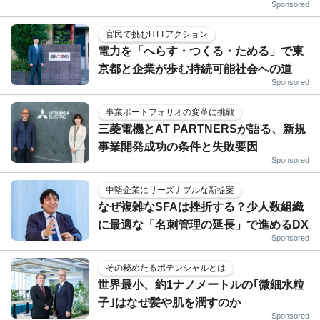
Sponsored
官民で挑むHTTアクション
電力を「へらす・つくる・ためる」で東
京都と企業が歩む持続可能社会への道
Sponsored
事業ポートフォリオの変革に挑戦
三菱電機とAT PARTNERSが語る、新規
事業開発成功の条件と失敗要因
Sponsored
中堅企業にリーズナブルな新提案
なぜ複雑なSFAは挫折する？少人数組織
に最適な「名刺管理の延長」で進めるDX
Sponsored
その秘めたるポテンシャルとは
世界最小、約1ナノメートルの｢微細水粒
子｣はなぜ髪や肌を潤すのか
Sponsored