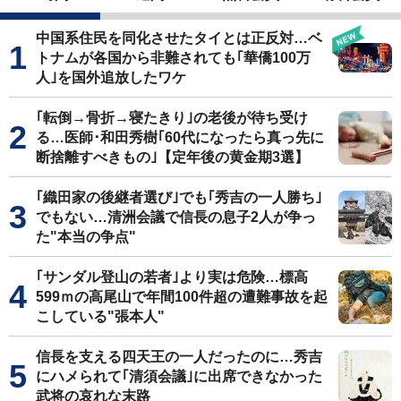
中国系住民を同化させたタイとは正反対…ベ
トナムが各国から非難されても｢華僑100万
人｣を国外追放したワケ
｢転倒→骨折→寝たきり｣の老後が待ち受け
る…医師･和田秀樹｢60代になったら真っ先に
断捨離すべきもの｣【定年後の黄金期3選】
｢織田家の後継者選び｣でも｢秀吉の一人勝ち｣
でもない…清洲会議で信長の息子2人が争っ
た"本当の争点"
｢サンダル登山の若者｣より実は危険…標高
599ｍの高尾山で年間100件超の遭難事故を起
こしている"張本人"
信長を支える四天王の一人だったのに…秀吉
にハメられて｢清須会議｣に出席できなかった
武将の哀れな末路