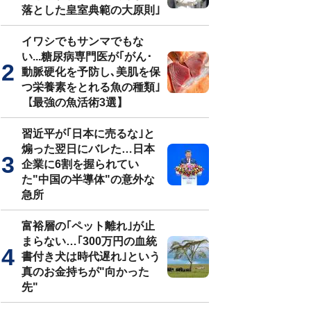
落とした皇室典範の大原則｣
イワシでもサンマでもな
い...糖尿病専門医が｢がん･
動脈硬化を予防し､美肌を保
つ栄養素をとれる魚の種類｣
【最強の魚活術3選】
習近平が｢日本に売るな｣と
煽った翌日にバレた…日本
企業に6割を握られてい
た"中国の半導体"の意外な
急所
富裕層の｢ペット離れ｣が止
まらない…｢300万円の血統
書付き犬は時代遅れ｣という
真のお金持ちが"向かった
先"