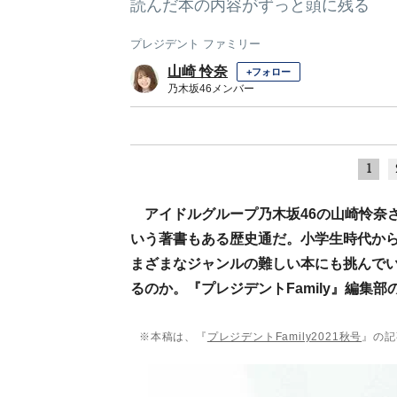
読んだ本の内容がずっと頭に残る
プレジデント ファミリー
山崎 怜奈
+フォロー
乃木坂46メンバー
1
アイドルグループ乃木坂46の山崎怜奈
いう著書もある歴史通だ。小学生時代か
まざまなジャンルの難しい本にも挑んで
るのか。『プレジデントFamily』編集
※本稿は、『
プレジデントFamily2021秋号
』の記