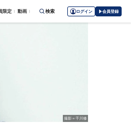
員限定
動画
検索
ログイン
会員登録
撮影＝干川修