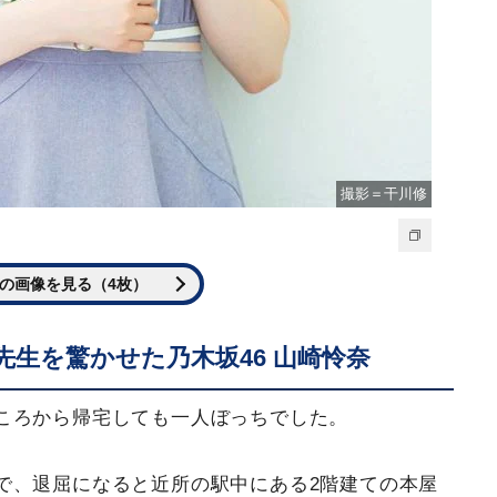
撮影＝干川修
の画像を見る（4枚）
生を驚かせた乃木坂46 山崎怜奈
ころから帰宅しても一人ぼっちでした。
で、退屈になると近所の駅中にある2階建ての本屋