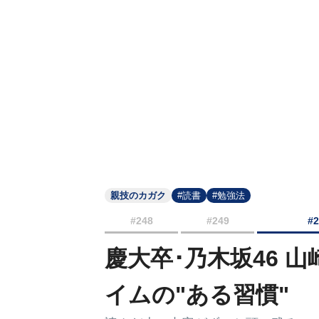
親技のカガク
#読書
#勉強法
#248
#249
#
慶大卒･乃木坂46 
イムの"ある習慣"