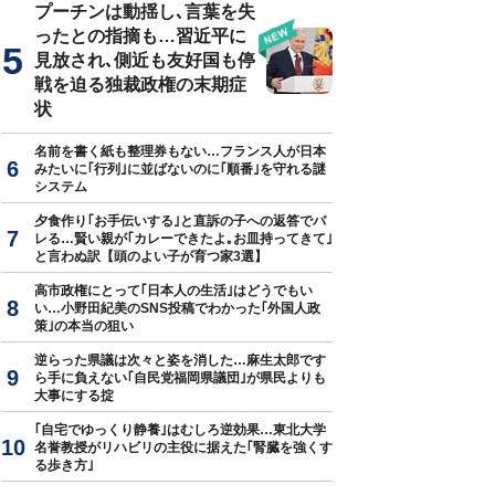
プーチンは動揺し､言葉を失
ったとの指摘も…習近平に
見放され､側近も友好国も停
戦を迫る独裁政権の末期症
状
名前を書く紙も整理券もない…フランス人が日本
みたいに｢行列｣に並ばないのに｢順番｣を守れる謎
システム
夕食作り｢お手伝いする｣と直訴の子への返答でバ
レる…賢い親が｢カレーできたよ｡お皿持ってきて｣
と言わぬ訳【頭のよい子が育つ家3選】
高市政権にとって｢日本人の生活｣はどうでもい
い…小野田紀美のSNS投稿でわかった｢外国人政
策｣の本当の狙い
逆らった県議は次々と姿を消した…麻生太郎です
ら手に負えない｢自民党福岡県議団｣が県民よりも
大事にする掟
｢自宅でゆっくり静養｣はむしろ逆効果…東北大学
名誉教授がリハビリの主役に据えた｢腎臓を強くす
る歩き方｣