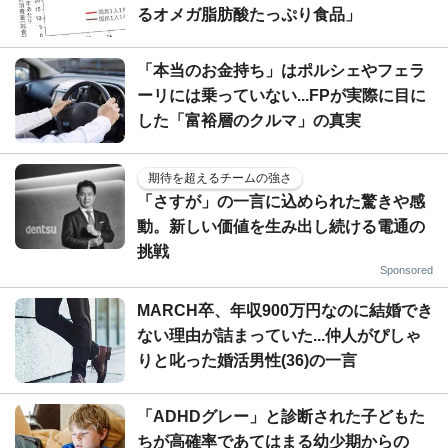
るオメガ脂肪酸たっぷり食品」
「本当のお金持ち」はポルシェやフェラ
ーリには乗っていない...FPが実際に目に
した「富裕層のクルマ」の真実
期待を超えるチームの強さ
「さすが」の一言に込められた驚きや感
動。新しい価値を生み出し続ける電通の
挑戦
Sponsored
MARCH卒、年収900万円なのに結婚でき
ない理由が詰まっていた...仲人がぴしゃ
りと叱った婚活男性(36)の一言
「ADHDグレー」と診断された子どもた
ちが高確率であてはまる幼少期からの