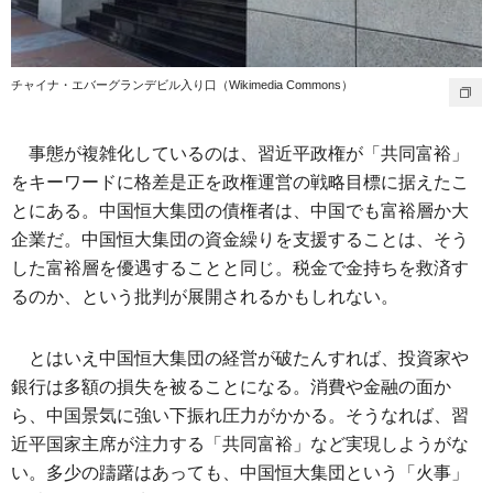
チャイナ・エバーグランデビル入り口（Wikimedia Commons）
事態が複雑化しているのは、習近平政権が「共同富裕」
をキーワードに格差是正を政権運営の戦略目標に据えたこ
とにある。中国恒大集団の債権者は、中国でも富裕層か大
企業だ。中国恒大集団の資金繰りを支援することは、そう
した富裕層を優遇することと同じ。税金で金持ちを救済す
るのか、という批判が展開されるかもしれない。
とはいえ中国恒大集団の経営が破たんすれば、投資家や
銀行は多額の損失を被ることになる。消費や金融の面か
ら、中国景気に強い下振れ圧力がかかる。そうなれば、習
近平国家主席が注力する「共同富裕」など実現しようがな
い。多少の躊躇はあっても、中国恒大集団という「火事」