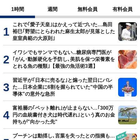
1時間
週間
無料会員
有料会員
これで｢愛子天皇｣はかえって近づいた…島田
裕巳｢野望にとらわれた麻生太郎が見落とした
皇室典範の大原則｣
イワシでもサンマでもない...糖尿病専門医が
｢がん･動脈硬化を予防し､美肌を保つ栄養素を
とれる魚の種類｣【最強の魚活術3選】
習近平が｢日本に売るな｣と煽った翌日にバレ
た…日本企業に6割を握られていた"中国の半
導体"の意外な急所
富裕層の｢ペット離れ｣が止まらない…｢300万
円の血統書付き犬は時代遅れ｣という真のお金
持ちが"向かった先"
プーチンは動揺し､言葉を失ったとの指摘も…