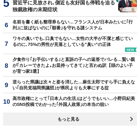
習近平に見放され､側近も友好国も停戦を迫る
独裁政権の末期症状
名前を書く紙も整理券もない…フランス人が日本みたいに｢行
列｣に並ばないのに｢順番｣を守れる謎システム
ワキの臭いでも､口臭でもない…女性の大半が不潔と感じてい
るのに､75%の男性が見落としている"臭い"の正体
夕食作り｢お手伝いする｣と直訴の子への返答でバレる…賢い親
が｢カレーできたよ｡お皿持ってきて｣と言わぬ訳【頭のよい子
が育つ家3選】
逆らった県議は次々と姿を消した…麻生太郎ですら手に負えな
い｢自民党福岡県議団｣が県民よりも大事にする掟
高市政権にとって｢日本人の生活｣はどうでもいい…小野田紀美
のSNS投稿でわかった｢外国人政策｣の本当の狙い
もっと見る