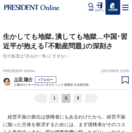
会員登録
検索
ログイン
生かしても地獄､潰しても地獄…中国･習
近平が抱える｢不動産問題｣の深刻さ
恒大集団は｢氷山の一角｣にすぎない
PRESIDENT Online
2021/09/25 10:00
土田 陽介
+フォロー
三菱UFJリサーチ＆コンサルティング 調査部 主任研究員
1
2
3
経営不振の責任は債権者にもあるわけだから、経営不振
に陥った主体を救済するためには、まず債権者がそのコス