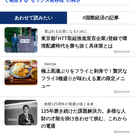
く発症する"セックス依存症"の怖さ
あわせて読みたい
#国際経済の記事
選ばれる企業になるために
東京都｢HTT取組推進宣言企業｣登録で環
境配慮時代を勝ち抜く具体策とは
Sponsored
dancyu
極上黒瀬ぶりをフライと刺身で！贅沢な
フライ3種盛りが味わえる夏の限定メニ
ュー
Sponsored
創業125周年の電通が描く未来
125年磨き続けた課題解決力。多様な人
財の才能を掛け合わせて挑む、これから
の電通
Sponsored