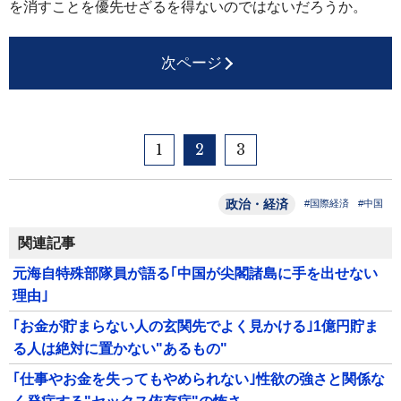
を消すことを優先せざるを得ないのではないだろうか。
次ページ
1
2
3
政治・経済
#国際経済
#中国
関連記事
元海自特殊部隊員が語る｢中国が尖閣諸島に手を出せない
理由｣
｢お金が貯まらない人の玄関先でよく見かける｣1億円貯ま
る人は絶対に置かない"あるもの"
｢仕事やお金を失ってもやめられない｣性欲の強さと関係な