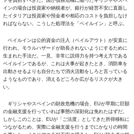
トを負担すべきだ。国が債務危機に陥ったギリシャやスペ
インの場合は投資家や納税者が、銀行が経営不安に直面し
たイタリアは投資家や預金者や相応のコストを負担しなけ
ればならない。こうした処理法を「ベイルイン」と呼ぶ。
ベイルインは公的資金の注入（ベイルアウト）が安直に
行われ、モラルハザードが助長されないようにするために
生まれた手法だ。一見、非常に説得力を持つ考え方である
ベイルインであるが、これは火事が起きたとき、消防車を
出動させるよりも自分たちで消火活動をしろと言っている
ようなものであり、消えるどころか広がるリスクが大き
い。
ギリシャやスペインの財政危機の場合、EUが早期に巨額
の金融支援を行っていれば事態の深刻化は免れたはずだ。
しかしこのことは、EUが「ご法度」としてきた所得移転に
つながるため、実際に金融支援を行うまでにかなりの時間