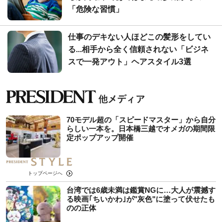
「危険な習慣」
仕事のデキない人ほどこの髪形をしてい
る...相手から全く信頼されない「ビジネ
スで一発アウト」ヘアスタイル3選
70モデル超の「スピードマスター」から自分
らしい一本を。日本橋三越でオメガの期間限
定ポップアップ開催
トップページへ
台湾では6歳未満は鑑賞NGに…大人が震撼す
る映画｢ちいかわ｣が"灰色"に塗って伏せたも
のの正体