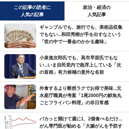
この記事の読者に
政治・経済の
人気の記事
人気記事
ギャンブルでも、旅行でも、美術品収集
でもない...和田秀樹が手を出すなという
「世の中で一番金のかかる趣味」
小泉進次郎氏でも、高市早苗氏でもな
い...いま自民党内で急浮上している「次
の首相」有力候補の意外な名前
外食するより断然ラクでお得で美味...元
水産庁職員が考案「1尾2000円の鮮魚丸
ごとフライパン料理」の非日常感
パカッと開けて週に1、2個食べるだけ...
がん専門医が勧める「大腸がんを予防す