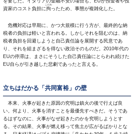
を要した。イタリアの金融不安の場合も、EUが預金者や投
こだわ
資家のコスト負担に
拘
ったため、事態が複雑化した。
危機対応は早期に、かつ大規模に行う方が、最終的な納
税者の負担は軽いと言われる。しかしそれを阻むのは、納
税者負担を回避しようと自己責任論を展開する民意であ
り、それを組まざるを得ない政治そのものだ。2010年代の
EUの停滞は、まさにそうした自己責任論にとらわれ続けた
EU自らが引き越した悲劇であったと言える。
立ちはだかる「共同富裕」の壁
本来、火事が起きた原因の究明は鎮火の後で行えば良
い。何より、火事を消すことを最優先すべきだ。そうであ
るはずなのに、火事がなぜ起きたのかを究明しようとす
る。その結果、火事が燃え移って焦土が広がるばかりとな