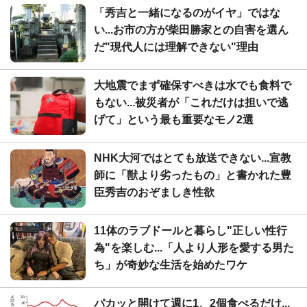
「秀吉と一緒になるのがイヤ」ではな
い...お市の方が柴田勝家との自害を選ん
だ"現代人には理解できない"理由
大地震でまず確保すべきは水でも食料で
もない...被災者が「これだけは担いで逃
げて」という最も重要なモノ2選
NHK大河ではとても放送できない...宣教
師に「獣より劣ったもの」と書かれた豊
臣秀吉のおぞましき性欲
11体のラブドールと暮らし"正しい性行
為"を楽しむ...「人より人形を愛する男た
ち」が奇妙な生活を始めたワケ
パカッと開けて週に1、2個食べるだけ...