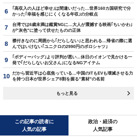
｢高収入の人ほど幸せ｣は間違いだった…世界160カ国研究で分
かった｢幸福を感じにくくなる年収｣の分岐点
台湾では6歳未満は鑑賞NGに…大人が震撼する映画｢ちいかわ｣
が"灰色"に塗って伏せたものの正体
襟付きなのに周囲から｢だらしない｣と思われる…帰省の際に選
んではいけない｢ユニクロの2990円のポロシャツ｣
｢ボディーバッグ｣より評判が悪い…休日のイオンで見かける一
発で｢だらしないお父さん｣になるNGアイテム
だから習近平は心底焦っている…中国のITもEVも壊滅させる力
を持つ日本が世界シェア8割を握る"素材"の名前
もっと見る
この記事の読者に
政治・経済の
人気の記事
人気記事