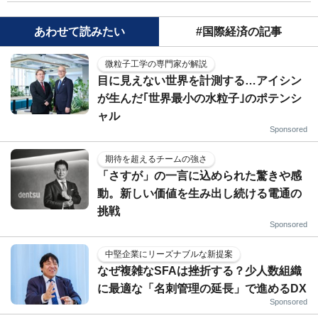
あわせて読みたい
#国際経済の記事
微粒子工学の専門家が解説
目に見えない世界を計測する…アイシン
が生んだ｢世界最小の水粒子｣のポテンシ
ャル
Sponsored
期待を超えるチームの強さ
「さすが」の一言に込められた驚きや感
動。新しい価値を生み出し続ける電通の
挑戦
Sponsored
中堅企業にリーズナブルな新提案
なぜ複雑なSFAは挫折する？少人数組織
に最適な「名刺管理の延長」で進めるDX
Sponsored