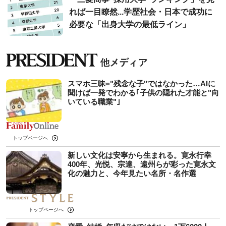
れば一目瞭然...学歴社会・日本で成功に
必要な「出身大学の最低ライン」
スマホ三昧="残念な子"ではなかった…AIに
聞けば一発でわかる｢子供の隠れた才能と"向
いている職業"｣
トップページへ
新しい文化は安寧から生まれる。寛永行幸
400年、光悦、宗達、遠州らが彩った寛永文
化の魅力と、今年見たい名所・名作選
トップページへ