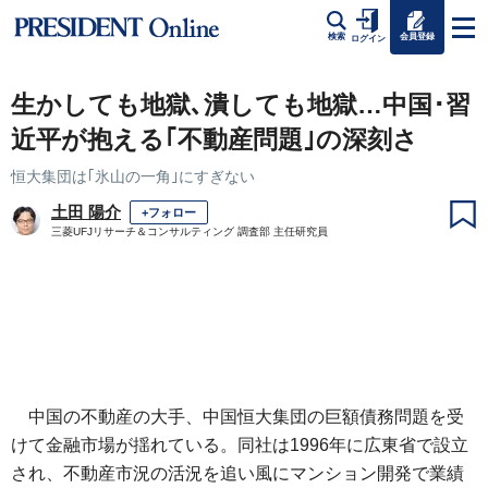
会員登録
検索
ログイン
生かしても地獄､潰しても地獄…中国･習
近平が抱える｢不動産問題｣の深刻さ
恒大集団は｢氷山の一角｣にすぎない
土田 陽介
+フォロー
三菱UFJリサーチ＆コンサルティング 調査部 主任研究員
中国の不動産の大手、中国恒大集団の巨額債務問題を受
けて金融市場が揺れている。同社は1996年に広東省で設立
され、不動産市況の活況を追い風にマンション開発で業績