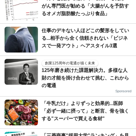
がん専門医が勧める「大腸がんを予防す
るオメガ脂肪酸たっぷり食品」
仕事のデキない人ほどこの髪形をしてい
る...相手から全く信頼されない「ビジネ
スで一発アウト」ヘアスタイル3選
創業125周年の電通が描く未来
125年磨き続けた課題解決力。多様な人
財の才能を掛け合わせて挑む、これから
の電通
Sponsored
「牛乳だけ」よりずっと効果的...医師
「必ず一緒に摂って」と断言、骨を強く
する"スーパーで買える食材"
「三菱商事"採用大学"ランキング」を見