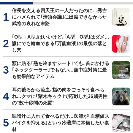
信長を支える四天王の一人だったのに…秀吉
にハメられて｢清須会議｣に出席できなかった
武将の哀れな末路
｢O型→A型｣はいいけど､｢A型→O型｣はダメ…
誰にでも輸血できる｢万能血液｣の最後の落と
し穴
額に貼る｢熱を冷ますシート｣でも､首にかける
｢ネッククーラー｣でもない…熱中症対策に最
も効果的なアイテム
耳の後ろから流血､指の肉をごっそり食べら
れ…クマに｢猪木キック｣で応戦した36歳男性
の"数十秒間の死闘"
味噌汁に入れて食べるだけ…医師が｢血糖値ス
パイクを抑える｣という冷蔵庫に常備したい食
材