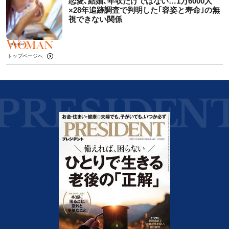
恋愛､結婚､年収だけではない…1万6000人
×28年追跡調査で判明した｢容姿と寿命｣の無
視できない関係
トップページへ