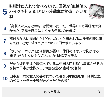
味噌汁に入れて食べるだけ…医師が｢血糖値ス
パイクを抑える｣という冷蔵庫に常備したい食
材
｢高収入の人ほど幸せ｣は間違いだった…世界160カ国研究で分
かった｢幸福を感じにくくなる年収｣の分岐点
襟付きなのに周囲から｢だらしない｣と思われる…帰省の際に選
んではいけない｢ユニクロの2990円のポロシャツ｣
｢ボディーバッグ｣より評判が悪い…休日のイオンで見かける一
発で｢だらしないお父さん｣になるNGアイテム
だから習近平は心底焦っている…中国のITもEVも壊滅させる力
を持つ日本が世界シェア8割を握る"素材"の名前
山本五十六の愛人の芸者について書き､初版は絶版…阿川弘之
のベストセラー小説がたどった"その後"
もっと見る