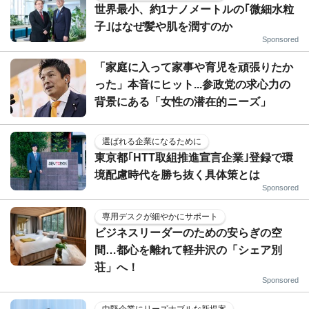
世界最小、約1ナノメートルの｢微細水粒
子｣はなぜ髪や肌を潤すのか
Sponsored
「家庭に入って家事や育児を頑張りたか
った」本音にヒット...参政党の求心力の
背景にある「女性の潜在的ニーズ」
選ばれる企業になるために
東京都｢HTT取組推進宣言企業｣登録で環
境配慮時代を勝ち抜く具体策とは
Sponsored
専用デスクが細やかにサポート
ビジネスリーダーのための安らぎの空
間…都心を離れて軽井沢の「シェア別
荘」へ！
Sponsored