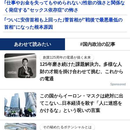
｢仕事やお金を失ってもやめられない｣性欲の強さと関係な
く発症する"セックス依存症"の怖さ
｢ついに安倍首相も上回った｣菅首相が"戦後で最悪最低の
首相"になった根本原因
あわせて読みたい
#国内政治の記事
創業125周年の電通が描く未来
125年磨き続けた課題解決力。多様な人
財の才能を掛け合わせて挑む、これから
の電通
Sponsored
この国からイーロン・マスクは絶対に出
てこない...日本経済を殺す「人に迷惑を
かけるな」という呪いの言葉
その秘めたるポテンシャルとは