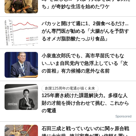
ち」が奇妙な生活を始めたワケ
パカッと開けて週に1、2個食べるだけ...
がん専門医が勧める「大腸がんを予防す
るオメガ脂肪酸たっぷり食品」
小泉進次郎氏でも、高市早苗氏でもな
い...いま自民党内で急浮上している「次
の首相」有力候補の意外な名前
創業125周年の電通が描く未来
125年磨き続けた課題解決力。多様な人
財の才能を掛け合わせて挑む、これから
の電通
Sponsored
石田三成と戦っていないのに関ヶ原合戦