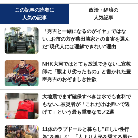
この記事の読者に
政治・経済の
人気の記事
人気記事
「秀吉と一緒になるのがイヤ」ではな
い...お市の方が柴田勝家との自害を選ん
だ"現代人には理解できない"理由
NHK大河ではとても放送できない...宣教
師に「獣より劣ったもの」と書かれた豊
臣秀吉のおぞましき性欲
大地震でまず確保すべきは水でも食料で
もない...被災者が「これだけは担いで逃
げて」という最も重要なモノ2選
11体のラブドールと暮らし"正しい性行
為"を楽しむ...「人より人形を愛する男た