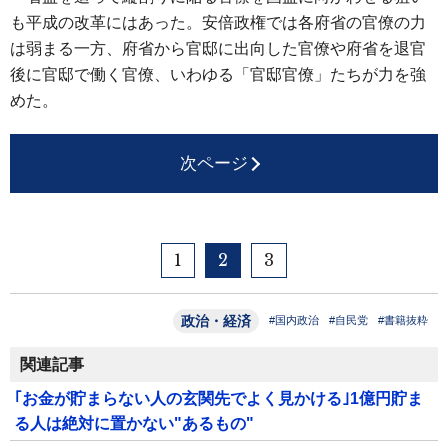
も平成の改革にはあった。安倍政権では各府省の官僚の力
は弱まる一方、府省から官邸に出向した官僚や府省を退官
後に官邸で働く官僚、いわゆる「官邸官僚」たちが力を強
めた。
次ページ
1
2
3
政治・経済
#国内政治
#自民党
#書籍抜粋
関連記事
｢お金が貯まらない人の玄関先でよく見かける｣1億円貯ま
る人は絶対に置かない"あるもの"