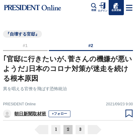
会員登録
検索
ログイン
『自壊する官邸』
#1
#2
｢官邸に行きたいが､菅さんの機嫌が悪い
ようだ｣日本のコロナ対策が迷走を続け
る根本原因
異を唱える官僚を飛ばす恐怖統治
PRESIDENT Online
2021/09/23 9:00
朝日新聞取材班
+フォロー
1
2
3