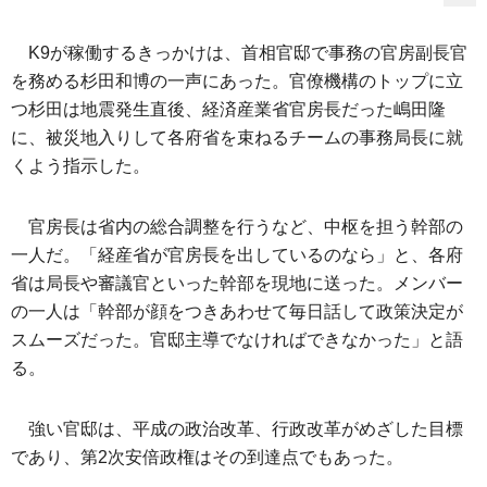
K9が稼働するきっかけは、首相官邸で事務の官房副長官
を務める杉田和博の一声にあった。官僚機構のトップに立
つ杉田は地震発生直後、経済産業省官房長だった嶋田隆
に、被災地入りして各府省を束ねるチームの事務局長に就
くよう指示した。
官房長は省内の総合調整を行うなど、中枢を担う幹部の
一人だ。「経産省が官房長を出しているのなら」と、各府
省は局長や審議官といった幹部を現地に送った。メンバー
の一人は「幹部が顔をつきあわせて毎日話して政策決定が
スムーズだった。官邸主導でなければできなかった」と語
る。
強い官邸は、平成の政治改革、行政改革がめざした目標
であり、第2次安倍政権はその到達点でもあった。