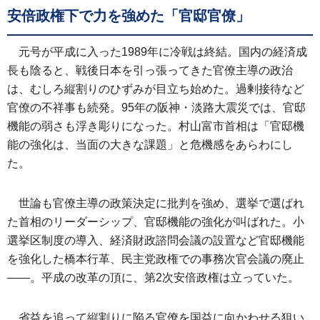
安倍政権下で力を強めた「官邸官僚」
元号が平成に入った1989年に冷戦は終結。国内の経済成
長も陰ると、戦後日本を引っ張ってきた官僚主導の政治
は、むしろ縦割りのひずみが目立ち始めた。過剰接待など
官僚の不祥事も続発。95年の阪神・淡路大震災では、官邸
機能の弱さも浮き彫りになった。村山富市首相は「官邸機
能の強化は、当面の大きな課題」と危機感をあらわにし
た。
世論も官僚主導の政策決定に批判を強め、選挙で選ばれ
た首相のリーダーシップ、官邸機能の強化が叫ばれた。小
選挙区制度の導入、経済財政諮問会議の設置など官邸機能
を強化した橋本行革、民主党政権での事務次官会議の廃止
——。平成の改革の頂に、第2次安倍政権は立っていた。
省益を追って縦割りに陥る官僚を国益に向かわせる狙い