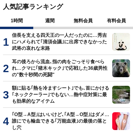
人気記事ランキング
1時間
週間
無料会員
有料会員
信長を支える四天王の一人だったのに…秀吉
にハメられて｢清須会議｣に出席できなかった
武将の哀れな末路
耳の後ろから流血､指の肉をごっそり食べら
れ…クマに｢猪木キック｣で応戦した36歳男性
の"数十秒間の死闘"
額に貼る｢熱を冷ますシート｣でも､首にかける
｢ネッククーラー｣でもない…熱中症対策に最
も効果的なアイテム
｢O型→A型｣はいいけど､｢A型→O型｣はダメ…
誰にでも輸血できる｢万能血液｣の最後の落と
し穴