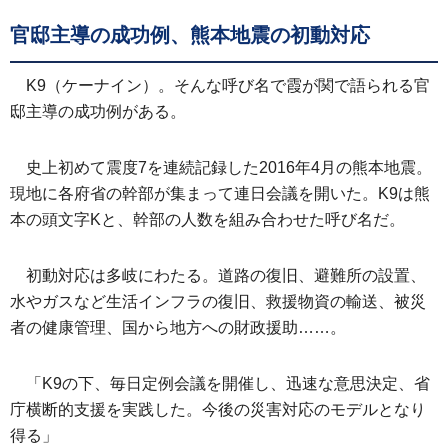
官邸主導の成功例、熊本地震の初動対応
K9（ケーナイン）。そんな呼び名で霞が関で語られる官
邸主導の成功例がある。
史上初めて震度7を連続記録した2016年4月の熊本地震。
現地に各府省の幹部が集まって連日会議を開いた。K9は熊
本の頭文字Kと、幹部の人数を組み合わせた呼び名だ。
初動対応は多岐にわたる。道路の復旧、避難所の設置、
水やガスなど生活インフラの復旧、救援物資の輸送、被災
者の健康管理、国から地方への財政援助……。
「K9の下、毎日定例会議を開催し、迅速な意思決定、省
庁横断的支援を実践した。今後の災害対応のモデルとなり
得る」