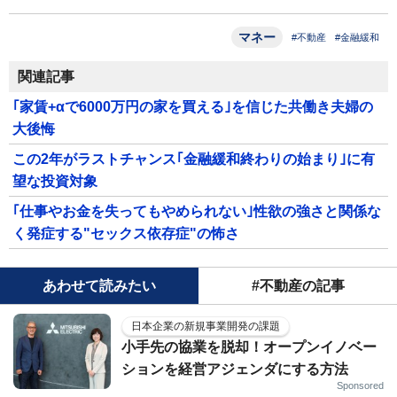
マネー
#不動産
#金融緩和
関連記事
｢家賃+αで6000万円の家を買える｣を信じた共働き夫婦の
大後悔
この2年がラストチャンス｢金融緩和終わりの始まり｣に有
望な投資対象
｢仕事やお金を失ってもやめられない｣性欲の強さと関係な
く発症する"セックス依存症"の怖さ
あわせて読みたい
#不動産の記事
日本企業の新規事業開発の課題
小手先の協業を脱却！オープンイノベー
ションを経営アジェンダにする方法
Sponsored