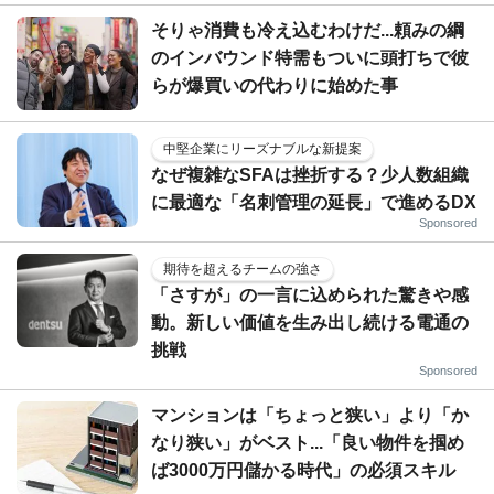
そりゃ消費も冷え込むわけだ...頼みの綱
のインバウンド特需もついに頭打ちで彼
らが爆買いの代わりに始めた事
中堅企業にリーズナブルな新提案
なぜ複雑なSFAは挫折する？少人数組織
に最適な「名刺管理の延長」で進めるDX
Sponsored
期待を超えるチームの強さ
「さすが」の一言に込められた驚きや感
動。新しい価値を生み出し続ける電通の
挑戦
Sponsored
マンションは「ちょっと狭い」より「か
なり狭い」がベスト...「良い物件を掴め
ば3000万円儲かる時代」の必須スキル