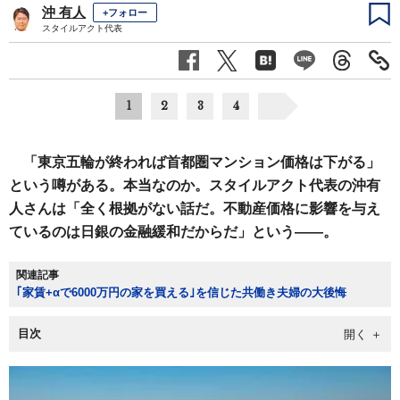
沖 有人
+フォロー
スタイルアクト代表
1
2
3
4
「東京五輪が終われば首都圏マンション価格は下がる」
という噂がある。本当なのか。スタイルアクト代表の沖有
人さんは「全く根拠がない話だ。不動産価格に影響を与え
ているのは日銀の金融緩和だからだ」という――。
関連記事
｢家賃+αで6000万円の家を買える｣を信じた共働き夫婦の大後悔
目次