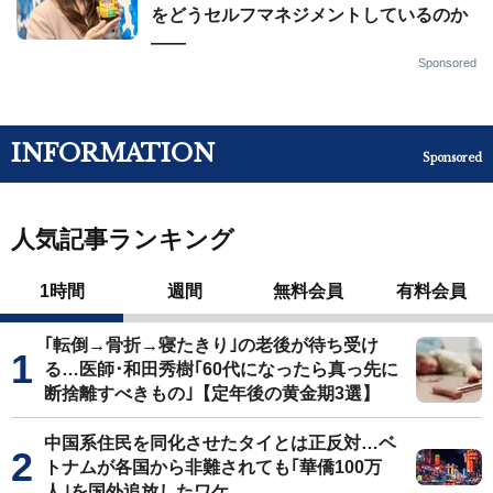
をどうセルフマネジメントしているのか
——
Sponsored
INFORMATION
Sponsored
人気記事ランキング
1時間
週間
無料会員
有料会員
｢転倒→骨折→寝たきり｣の老後が待ち受け
る…医師･和田秀樹｢60代になったら真っ先に
断捨離すべきもの｣【定年後の黄金期3選】
中国系住民を同化させたタイとは正反対…ベ
トナムが各国から非難されても｢華僑100万
人｣を国外追放したワケ