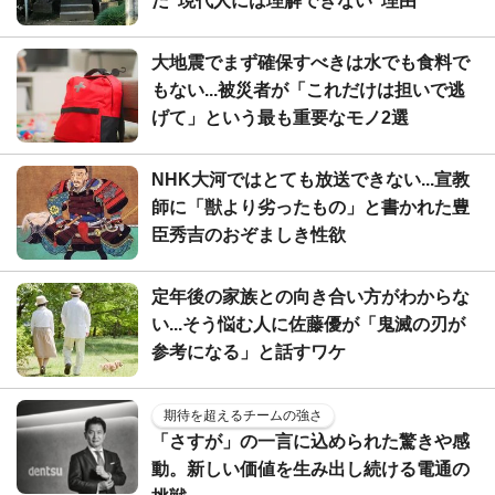
だ"現代人には理解できない"理由
大地震でまず確保すべきは水でも食料で
もない...被災者が「これだけは担いで逃
げて」という最も重要なモノ2選
NHK大河ではとても放送できない...宣教
師に「獣より劣ったもの」と書かれた豊
臣秀吉のおぞましき性欲
定年後の家族との向き合い方がわからな
い...そう悩む人に佐藤優が「鬼滅の刃が
参考になる」と話すワケ
期待を超えるチームの強さ
「さすが」の一言に込められた驚きや感
動。新しい価値を生み出し続ける電通の