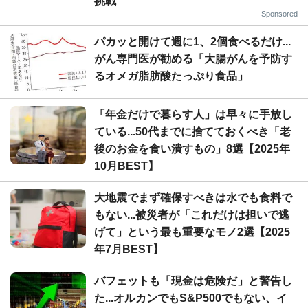
挑戦
Sponsored
パカッと開けて週に1、2個食べるだけ...
がん専門医が勧める「大腸がんを予防す
るオメガ脂肪酸たっぷり食品」
「年金だけで暮らす人」は早々に手放し
ている...50代までに捨てておくべき「老
後のお金を食い潰すもの」8選【2025年
10月BEST】
大地震でまず確保すべきは水でも食料で
もない...被災者が「これだけは担いで逃
げて」という最も重要なモノ2選【2025
年7月BEST】
バフェットも「現金は危険だ」と警告し
た...オルカンでもS&P500でもない、イ