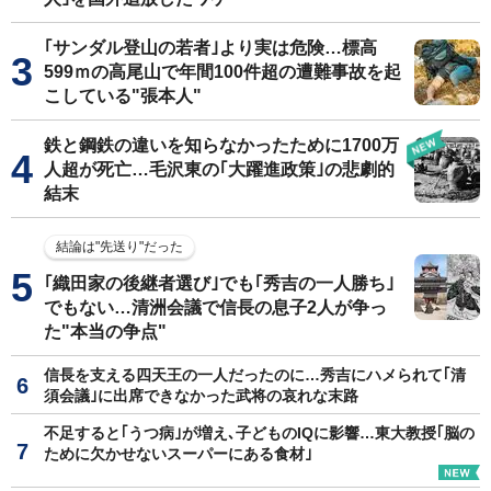
｢サンダル登山の若者｣より実は危険…標高
599ｍの高尾山で年間100件超の遭難事故を起
こしている"張本人"
鉄と鋼鉄の違いを知らなかったために1700万
人超が死亡…毛沢東の｢大躍進政策｣の悲劇的
結末
結論は"先送り"だった
｢織田家の後継者選び｣でも｢秀吉の一人勝ち｣
でもない…清洲会議で信長の息子2人が争っ
た"本当の争点"
信長を支える四天王の一人だったのに…秀吉にハメられて｢清
須会議｣に出席できなかった武将の哀れな末路
不足すると｢うつ病｣が増え､子どものIQに影響…東大教授｢脳の
ために欠かせないスーパーにある食材｣