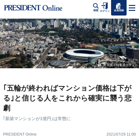
会員登録
検索
ログイン
写真＝時事通信フォト
｢五輪が終わればマンション価格は下が
る｣と信じる人をこれから確実に襲う悲
劇
｢新築マンションが1億円｣は常態に
PRESIDENT Online
2021/07/29 11:00