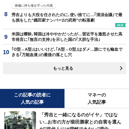
律儀に持ち場を守った代償
秀吉よりも大役を任されたのに､使い捨てに…｢清須会議｣で最
も損をした"織田家ナンバー2の武将"の転落劇
米国は曖昧､韓国は冷ややかだったが…習近平を激怒させた高
市発言に｢無言の支持｣を示した国の｢大胆な手法｣
｢O型→A型｣はいいけど､｢A型→O型｣はダメ…誰にでも輸血で
きる｢万能血液｣の最後の落とし穴
もっと見る
この記事の読者に
マネーの
人気の記事
人気記事
「秀吉と一緒になるのがイヤ」ではな
い...お市の方が柴田勝家との自害を選ん