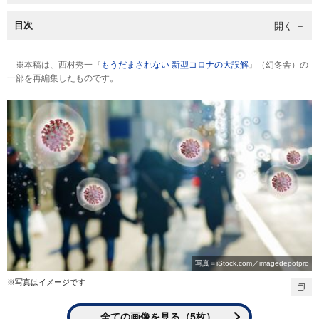
目次
※本稿は、西村秀一『
もうだまされない 新型コロナの大誤解
』（幻冬舎）の
一部を再編集したものです。
写真＝iStock.com／imagedepotpro
※写真はイメージです
全ての画像を見る（5枚）