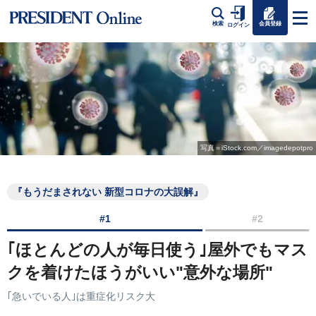
会員登録
検索
ログイン
写真＝iStock.com／imagedepotpro
『もうだまされない 新型コロナの大誤解』
#1
#2
｢ほとんどの人が毎日使う｣屋外でもマス
クを着けたほうがいい"意外な場所"
｢急いでいる人｣は重症化リスク大