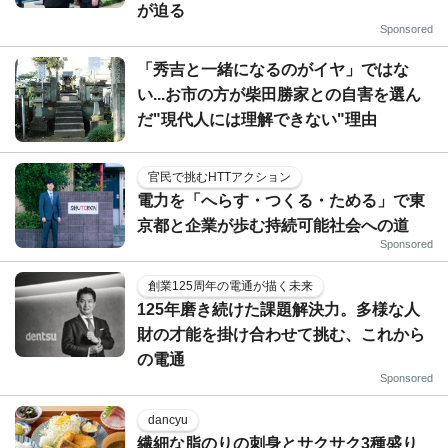
が迫る
Sponsored
「秀吉と一緒になるのがイヤ」ではな
い...お市の方が柴田勝家との自害を選ん
だ"現代人には理解できない"理由
官民で挑むHTTアクション
電力を「へらす・つくる・ためる」で東
京都と企業が歩む持続可能社会への道
Sponsored
創業125周年の電通が描く未来
125年磨き続けた課題解決力。多様な人
財の才能を掛け合わせて挑む、これから
の電通
Sponsored
dancyu
繊細な脂のりの刺身とサクサク3種盛り