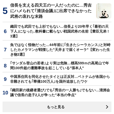
信長を支える四天王の一人だったのに…秀吉
にハメられて｢清須会議｣に出席できなかった
武将の哀れな末路
織田でも武田でも上杉でもない…信長より20年早く｢最初の天
下人｣になった､教科書に載らない戦国武将の名前【豊臣兄弟！
3選】
魚ではなく怪物だった…44年前に｢生きたシーラカンス｣と対峙
したカメラマンが戦慄した"天井まで届くオーラ"【変わった生
き物3選】
｢サンダル登山の若者｣より実は危険…標高599ｍの高尾山で年
間100件超の遭難事故を起こしている"張本人"
中国系住民を同化させたタイとは正反対…ベトナムが各国から
非難されても｢華僑100万人｣を国外追放したワケ
｢織田家の後継者選び｣でも｢秀吉の一人勝ち｣でもない…清洲会
議で信長の息子2人が争った"本当の争点"
もっと見る