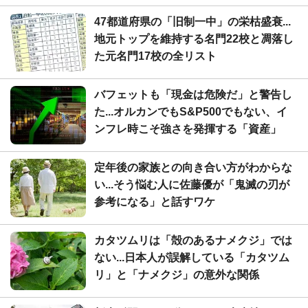
47都道府県の「旧制一中」の栄枯盛衰...
地元トップを維持する名門22校と凋落し
た元名門17校の全リスト
バフェットも「現金は危険だ」と警告し
た...オルカンでもS&P500でもない、イ
ンフレ時こそ強さを発揮する「資産」
定年後の家族との向き合い方がわからな
い...そう悩む人に佐藤優が「鬼滅の刃が
参考になる」と話すワケ
カタツムリは「殻のあるナメクジ」では
ない...日本人が誤解している「カタツム
リ」と「ナメクジ」の意外な関係