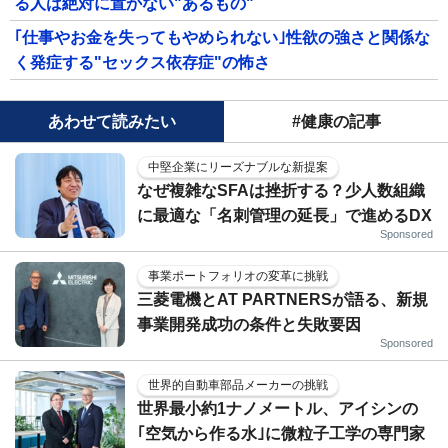
る人は絶対に置かない"あるもの"
｢仕事やお金を失ってもやめられない｣性欲の強さと関係な
く発症する"セックス依存症"の怖さ
あわせて読みたい
#健康の記事
中堅企業にリーズナブルな新提案
なぜ複雑なSFAは挫折する？少人数組織
に最適な「名刺管理の延長」で進めるDX
Sponsored
事業ポートフォリオの変革に挑戦
三菱電機とAT PARTNERSが語る、新規
事業開発成功の条件と失敗要因
Sponsored
世界的自動車部品メーカーの挑戦
世界最小約1ナノメートル、アイシンの
｢空気から作る水｣に微粒子工学の専門家