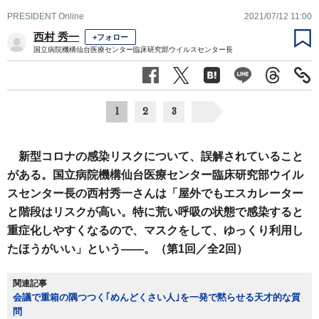
PRESIDENT Online
2021/07/12 11:00
西村 秀一
+フォロー
国立病院機構仙台医療センター臨床研究部ウイルスセンター長
1
2
3
新型コロナの感染リスクについて、誤解されていること
がある。国立病院機構仙台医療センター臨床研究部ウイル
スセンター長の西村秀一さんは「屋外でもエスカレーター
と階段はリスクが高い。特に荒い呼吸の状態で感染すると
重症化しやすくなるので、マスクをして、ゆっくり利用し
たほうがいい」という――。（第1回／全2回）
関連記事
会議で重箱の隅つつく｢めんどくさい人｣を一発で黙らせる天才的な質
問