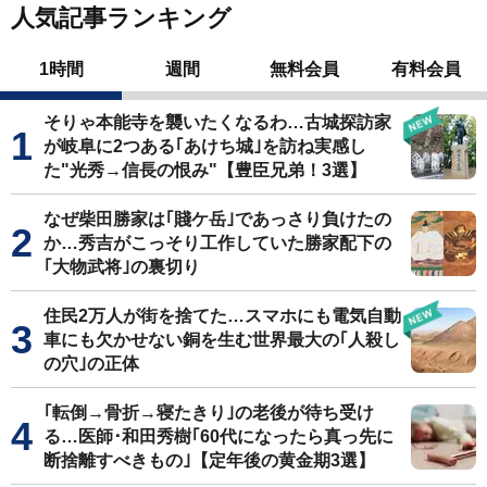
人気記事ランキング
1時間
週間
無料会員
有料会員
そりゃ本能寺を襲いたくなるわ…古城探訪家
が岐阜に2つある｢あけち城｣を訪ね実感し
た"光秀→信長の恨み"【豊臣兄弟！3選】
なぜ柴田勝家は｢賤ケ岳｣であっさり負けたの
か…秀吉がこっそり工作していた勝家配下の
｢大物武将｣の裏切り
住民2万人が街を捨てた…スマホにも電気自動
車にも欠かせない銅を生む世界最大の｢人殺し
の穴｣の正体
｢転倒→骨折→寝たきり｣の老後が待ち受け
る…医師･和田秀樹｢60代になったら真っ先に
断捨離すべきもの｣【定年後の黄金期3選】