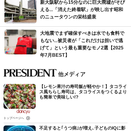
新大阪駅から15分なのに巨大廃墟がそび
える...「消えた終着駅」が映し出す昭和
のニュータウンの栄枯盛衰
大地震でまず確保すべきは水でも食料で
もない...被災者が「これだけは担いで逃
げて」という最も重要なモノ2選【2025
年7月BEST】
【レモン果汁の寿司飯が軽やか！】タコライ
ス風ちらし寿司は、タコライスをつくるより
も簡単で美味しい!?
トップページへ
不足すると｢うつ病｣が増え､子どものIQに影