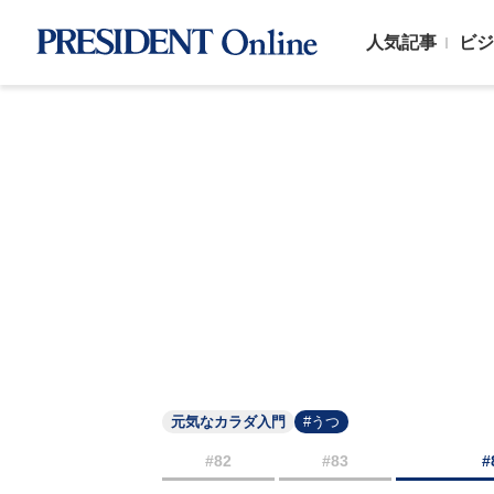
人気記事
ビジ
元気なカラダ入門
#うつ
#82
#83
#