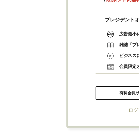
プレジデントオ
広告最小
雑誌『プ
ビジネス
会員限定
有料会員
ログ