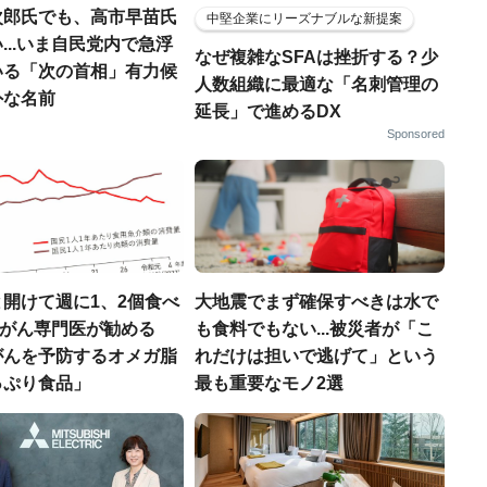
次郎氏でも、高市早苗氏
中堅企業にリーズナブルな新提案
...いま自民党内で急浮
なぜ複雑なSFAは挫折する？少
いる「次の首相」有力候
人数組織に最適な「名刺管理の
外な名前
延長」で進めるDX
Sponsored
開けて週に1、2個食べ
大地震でまず確保すべきは水で
..がん専門医が勧める
も食料でもない...被災者が「こ
がんを予防するオメガ脂
れだけは担いで逃げて」という
っぷり食品」
最も重要なモノ2選