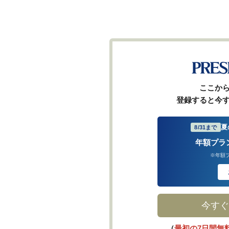
ここか
登録すると今
夏
8/31まで
年額プラ
※年額
今すぐ
（
最初の7日間無