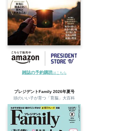
雑誌の予約購読
はこちら
プレジデントFamily 2026年夏号
頭のいい子が育つ「育脳」大百科