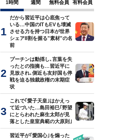
1時間
週間
無料会員
有料会員
だから習近平は心底焦って
いる…中国のITもEVも壊滅
させる力を持つ日本が世界
シェア8割を握る"素材"の名
前
プーチンは動揺し､言葉を失
ったとの指摘も…習近平に
見放され､側近も友好国も停
戦を迫る独裁政権の末期症
状
これで｢愛子天皇｣はかえっ
て近づいた…島田裕巳｢野望
にとらわれた麻生太郎が見
落とした皇室典範の大原則｣
習近平が｢愛国心｣を煽った