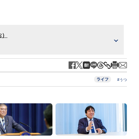
お）
ライフ
#うつ