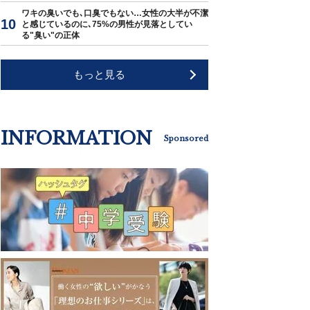
ワキの臭いでも､口臭でもない…女性の大半が不潔
と感じているのに､75%の男性が見落としてい
る"臭い"の正体
もっと見る
INFORMATION
Sponsored