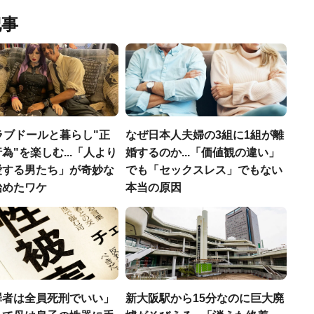
記事
ラブドールと暮らし"正
なぜ日本人夫婦の3組に1組が離
為"を楽しむ...「人より
婚するのか...「価値観の違い」
愛する男たち」が奇妙な
でも「セックスレス」でもない
始めたワケ
本当の原因
罪者は全員死刑でいい」
新大阪駅から15分なのに巨大廃