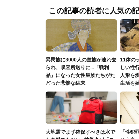
この記事の読者に人気の
異民族に3000人の皇族が連れ去
11体の
られ、収容所送りに...「戦利
しい性行
品」になった女性皇族たちがた
人形を
どった悲惨な結末
生活を
大地震でまず確保すべきは水で
「性犯