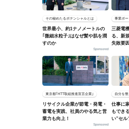
その秘めたるポテンシャルとは
事業ポー
世界最小、約1ナノメートルの
三菱電機
｢微細水粒子｣はなぜ髪や肌を潤
る、新
すのか
失敗要
Sponsored
東京都｢HTT取組推進宣言企業｣
自分を整
リサイクル企業が節電・発電・
仕事に
蓄電を実践、社員のやる気と営
もでき
業力も向上！
い”セ
Sponsored