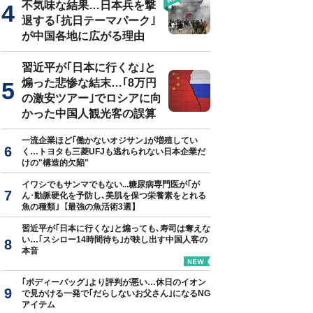
不気味な結果…日本兵を撃
退する｢抗日テーマパーク｣
が中国各地に広がる理由
習近平が｢日本に行くな｣と
煽った悲惨な結末…｢8万円
の激安ツアー｣でロシアに向
かった中国人観光客の誤算
一流企業ほど｢働かないオジサン｣が増殖してい
く…トヨタも三菱UFJも逃れられない日本企業だ
けの"構造的欠陥"
イワシでもサンマでもない...糖尿病専門医が｢が
ん･動脈硬化を予防し､美肌を保つ栄養素をとれる
魚の種類｣【最強の魚活術3選】
習近平が｢日本に行くな｣と煽っても､寿司は奪えな
い…｢スシロー14時間待ち｣が映し出す中国人客の
本音
｢ボディーバッグ｣より評判が悪い…休日のイオン
で見かける一発で｢だらしないお父さん｣になるNG
アイテム