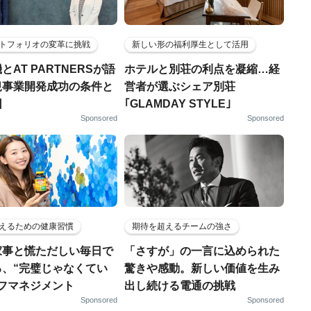
トフォリオの変革に挑戦
新しい形の福利厚生として活用
とAT PARTNERSが語
ホテルと別荘の利点を凝縮…経
規事業開発成功の条件と
営者が選ぶシェア別荘
因
｢GLAMDAY STYLE｣
Sponsored
Sponsored
えるための健康習慣
期待を超えるチームの強さ
家事と慌ただしい毎日で
「さすが」の一言に込められた
る、“完璧じゃなくてい
驚きや感動。新しい価値を生み
ルフマネジメント
出し続ける電通の挑戦
Sponsored
Sponsored