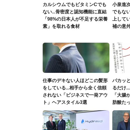
カルシウムでもビタミンCでも
小泉進
ない...骨密度と認知機能に直結
でもない
「98%の日本人が不足する栄養
上して
素」を取れる食材
補の意
仕事のデキない人ほどこの髪形
パカッと
をしている...相手から全く信頼
るだけ.
されない「ビジネスで一発アウ
「大腸
ト」ヘアスタイル3選
肪酸た