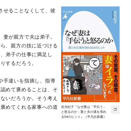
させることなくして、彼
、妻が親方で夫は弟子。
がら、親方の技に近づける
は、弟子の仕事に満足し
たりするだろう。
や手違いを指摘し、指導
を認めて褒めることは、そ
はないだろうか。そう考え
は褒めてくれる家事への道
佐光紀子『なぜ妻は「手伝う」
と怒るのか：妻と夫の溝を埋め
る54のヒント』（平凡社新書）