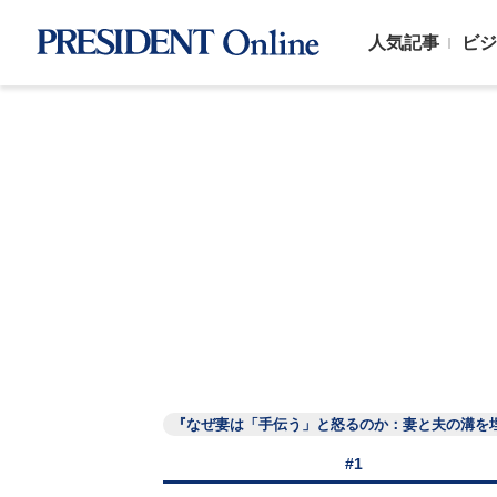
人気記事
ビジ
『なぜ妻は「手伝う」と怒るのか：妻と夫の溝を埋
#1