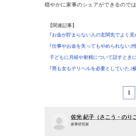
穏やかに家事のシェアができるので
【関連記事】
｢お金が貯まらない人の玄関先でよく見か
｢仕事やお金を失ってもやめられない｣
子どもに月経や射精について話すときに
｢男も女もデリヘルを必要としていた｣
1
佐光 紀子（さこう・のり
家事研究家