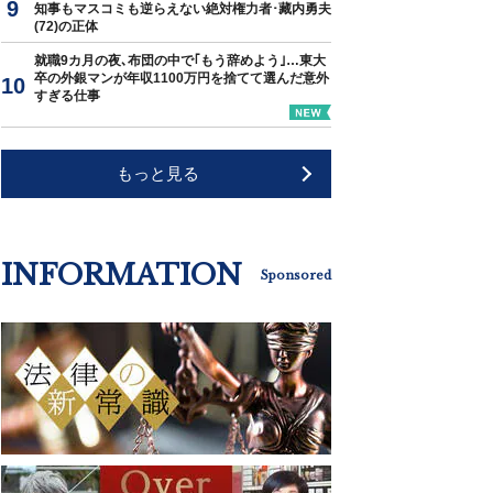
知事もマスコミも逆らえない絶対権力者･藏内勇夫
(72)の正体
就職9カ月の夜､布団の中で｢もう辞めよう｣…東大
卒の外銀マンが年収1100万円を捨てて選んだ意外
すぎる仕事
もっと見る
INFORMATION
Sponsored