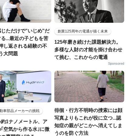
じただけで"いじめ"だ
創業125周年の電通が描く未来
る...最近の子どもを苦
125年磨き続けた課題解決力。
"押し返される経験の不
多様な人財の才能を掛け合わせ
う大問題
て挑む、これからの電通
Sponsored
徘徊・行方不明時の捜索には顔
動車部品メーカーの挑戦
写真よりもこれが役に立つ...認
小約1ナノメートル、ア
知症の親がどこかへ消えてしま
｢空気から作る水｣に微
うのを防ぐ方法