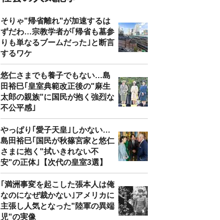
そりゃ"帰省離れ"が加速するは
ずだわ…宗教学者が｢帰省も墓参
りも単なるブームだった｣と断言
するワケ
悠仁さまでも養子でもない…島
田裕巳｢皇室典範改正後の"麻生
太郎の親族"に国民が抱く強烈な
不公平感｣
やっぱり｢愛子天皇｣しかない…
島田裕巳｢国民が秋篠宮家と悠仁
さまに抱く"拭いきれない不
安"の正体｣【次代の皇室3選】
｢満洲事変を起こした張本人は俺
なのになぜ裁かない｣アメリカに
主張し人気となった"陸軍の異端
児"の実像