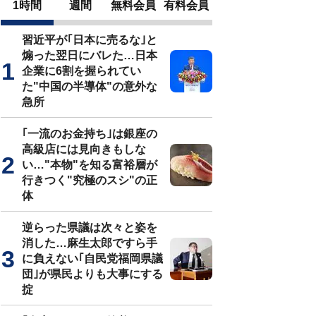
1時間
週間
無料会員
有料会員
習近平が｢日本に売るな｣と
煽った翌日にバレた…日本
企業に6割を握られてい
た"中国の半導体"の意外な
急所
｢一流のお金持ち｣は銀座の
高級店には見向きもしな
い…"本物"を知る富裕層が
行きつく"究極のスシ"の正
体
逆らった県議は次々と姿を
消した…麻生太郎ですら手
に負えない｢自民党福岡県議
団｣が県民よりも大事にする
掟