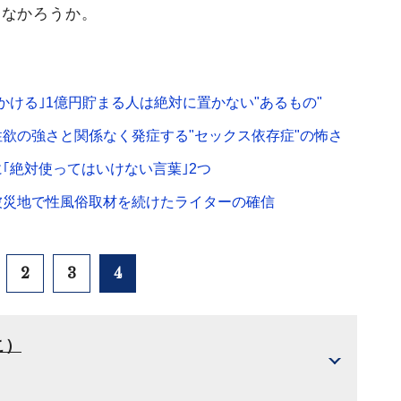
はなかろうか。
ける｣1億円貯まる人は絶対に置かない"あるもの"
性欲の強さと関係なく発症する"セックス依存症"の怖さ
｢絶対使ってはいけない言葉｣2つ
被災地で性風俗取材を続けたライターの確信
2
3
4
こ）