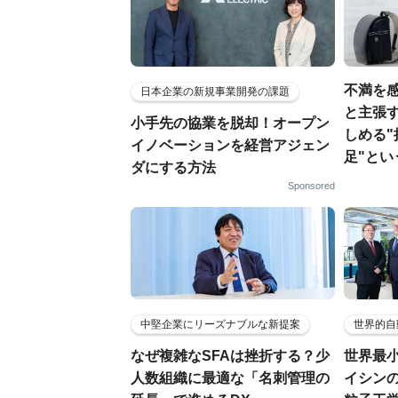
不満を感
日本企業の新規事業開発の課題
と主張す
小手先の協業を脱却！オープン
しめる
イノベーションを経営アジェン
足"とい
ダにする方法
Sponsored
中堅企業にリーズナブルな新提案
世界的自
なぜ複雑なSFAは挫折する？少
世界最
人数組織に最適な「名刺管理の
イシンの