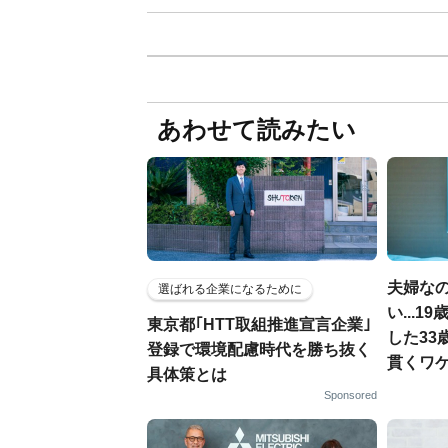
あわせて読みたい
夫婦な
選ばれる企業になるために
い...
東京都｢HTT取組推進宣言企業｣
した33
登録で環境配慮時代を勝ち抜く
貫くワ
具体策とは
Sponsored