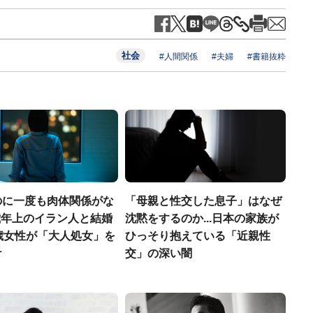
社会
#人間関係
#夫婦
#書籍抜粋
のに一度も肉体関係がな
「母親と性交した息子」はなぜ
19歳年上のイラン人と結婚
沈黙をするのか...日本の家族が
歳女性が「大人処女」を
ひっそり抱えている「近親性
ケ
交」の深い闇