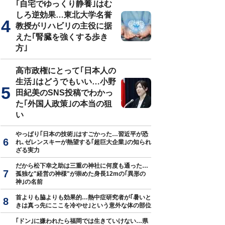
｢自宅でゆっくり静養｣はむ
しろ逆効果…東北大学名誉
教授がリハビリの主役に据
えた｢腎臓を強くする歩き
方｣
高市政権にとって｢日本人の
生活｣はどうでもいい…小野
田紀美のSNS投稿でわかっ
た｢外国人政策｣の本当の狙
い
やっぱり｢日本の技術｣はすごかった…習近平が恐
れ､ゼレンスキーが熱望する｢超巨大企業｣の知られ
ざる実力
だから松下幸之助は三重の神社に何度も通った…
孤独な"経営の神様"が崇めた身長12mの｢異形の
神｣の名前
首よりも脇よりも効果的…熱中症研究者が｢暑いと
きは真っ先にここを冷やせ｣という意外な体の部位
｢ドン｣に嫌われたら福岡では生きていけない…県