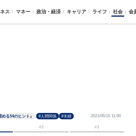
ネス
マネー
政治・経済
キャリア
ライフ
社会
会
2021/05/15 11:00
める54のヒント』
#人間関係
#夫婦
#2
#3