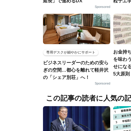
延長」で進めるDX
粒子工
Sponsored
お金持
専用デスクが細やかにサポート
を味わう
ビジネスリーダーのための安ら
せにな
ぎの空間…都心を離れて軽井沢
5大原則
の「シェア別荘」へ！
Sponsored
この記事の読者に人気の