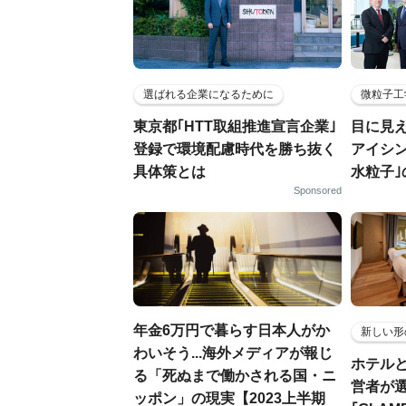
選ばれる企業になるために
微粒子工
東京都｢HTT取組推進宣言企業｣
目に見
登録で環境配慮時代を勝ち抜く
アイシ
具体策とは
水粒子
Sponsored
年金6万円で暮らす日本人がか
新しい形
わいそう...海外メディアが報じ
ホテル
る「死ぬまで働かされる国・ニ
営者が
ッポン」の現実【2023上半期