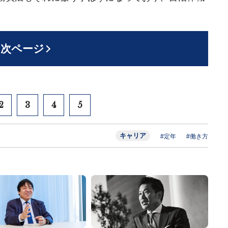
次ページ
2
3
4
5
キャリア
#定年
#働き方