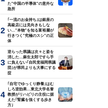
た"中国の半導体"の意外な
急所
｢一流のお金持ち｣は銀座の
高級店には見向きもしな
い…"本物"を知る富裕層が
行きつく"究極のスシ"の正
体
逆らった県議は次々と姿を
消した…麻生太郎ですら手
に負えない｢自民党福岡県議
団｣が県民よりも大事にする
掟
｢自宅でゆっくり静養｣はむ
しろ逆効果…東北大学名誉
教授がリハビリの主役に据
えた｢腎臓を強くする歩き
方｣