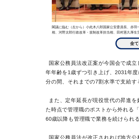
閣議に臨む（左から）小此木八郎国家公安委員長、赤羽
相、河野太郎行政改革・規制改革担当相、田村憲久厚生労働
全て
国家公務員法改正案が今国会で成立し
年年齢を1歳ずつ引き上げ、2031年
分の間、それまでの7割水準で支給す
また、定年延長が現役世代の昇進を
た時点で管理職のポストから外れる
60歳以降も管理職で業務を続けられ
国家公務員法が改正されれば地方公