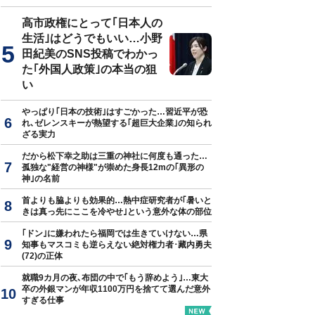
高市政権にとって｢日本人の
生活｣はどうでもいい…小野
田紀美のSNS投稿でわかっ
た｢外国人政策｣の本当の狙
い
やっぱり｢日本の技術｣はすごかった…習近平が恐
れ､ゼレンスキーが熱望する｢超巨大企業｣の知られ
ざる実力
だから松下幸之助は三重の神社に何度も通った…
孤独な"経営の神様"が崇めた身長12mの｢異形の
神｣の名前
首よりも脇よりも効果的…熱中症研究者が｢暑いと
きは真っ先にここを冷やせ｣という意外な体の部位
｢ドン｣に嫌われたら福岡では生きていけない…県
知事もマスコミも逆らえない絶対権力者･藏内勇夫
(72)の正体
就職9カ月の夜､布団の中で｢もう辞めよう｣…東大
卒の外銀マンが年収1100万円を捨てて選んだ意外
すぎる仕事