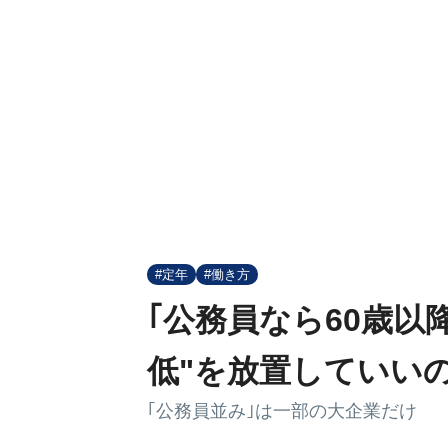
#定年
#働き方
｢公務員なら60歳以
低"を放置していい
｢公務員並み｣は一部の大企業だけ