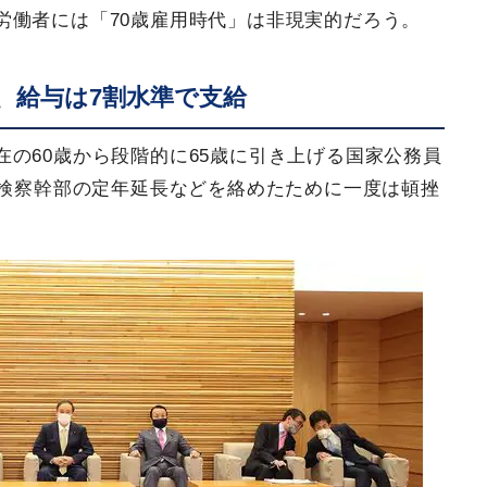
労働者には「70歳雇用時代」は非現実的だろう。
年、給与は7割水準で支給
の60歳から段階的に65歳に引き上げる国家公務員
。検察幹部の定年延長などを絡めたために一度は頓挫