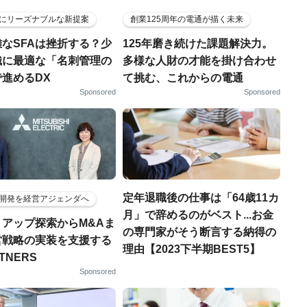
にリーズナブルな新提案
創業125周年の電通が描く未来
なSFAは挫折する？少
125年磨き続けた課題解決力。
織に最適な「名刺管理の
多様な人財の才能を掛け合わせ
進めるDX
て挑む、これからの電通
Sponsored
Sponsored
定年退職後の仕事は「64歳11カ
開発を経営アジェンダへ
月」で辞めるのがベスト...お金
トアップ探索からM&Aま
の専門家がそう断言する納得の
営戦略の実装を支援する
理由【2023下半期BEST5】
RTNERS
Sponsored