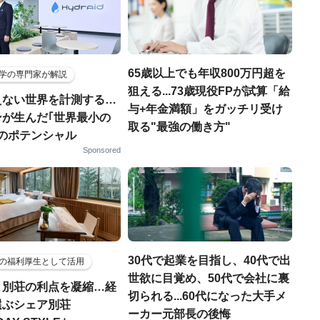
65歳以上でも年収800万円超を
学の専門家が解説
狙える...73歳現役FPが試算「給
えない世界を計測する…
与+年金満額」をガッチリ受け
ンが生んだ｢世界最小の
取る"最強の働き方"
｣のポテンシャル
Sponsored
30代で起業を目指し、40代で出
の福利厚生として活用
世欲に目覚め、50代で会社に裏
と別荘の利点を凝縮…経
切られる...60代になった大手メ
選ぶシェア別荘
ーカー元部長の後悔