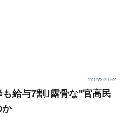
2021/05/13 11:00
降も給与7割｣露骨な"官高民
のか