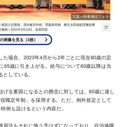
写真＝時事通信フォト
一嘉国土交通相、茂木敏充外相、菅義偉首相、麻生太郎副総理兼財務
相＝2021年4月13日、首相官邸
の画像を見る（3枚）
た場合、2023年4月から2年ごとに現在60歳の定
度に65歳に引き上がる。給与について60歳以降は当
るとしている。
妨げる要因になるとの懸念に対しては、60歳に達し
「役職定年制」を採用する。ただ、例外規定として
る特例も設けるという内容だ。
務員法もそれに倣う手はずになっており、自治体職