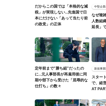
だからこの国では「本格的な減
中堅企業
税」が実現しない...先進国で日
なぜ複雑
本にだけない「あって当たり前
人数組
の政党」の正体
延長」で
定年前まで"勝ち組"だったの
新規事業
に...元人事部長が再雇用後に同
スター
期や部下から受けた「屈辱的な
で、経
仕打ち」の数々
AT PA