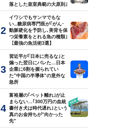
落とした皇室典範の大原則｣
イワシでもサンマでもな
い...糖尿病専門医が｢がん･
動脈硬化を予防し､美背を保
つ栄養素をとれる魚の種類｣
【最強の魚活術3選】
習近平が｢日本に売るな｣と
煽った翌日にバレた…日本
企業に6割を握られてい
た"中国の半導体"の意外な
急所
富裕層の｢ペット離れ｣が止
まらない…｢300万円の血統
書付き犬は時代遅れ｣という
真のお金持ちが"向かった
先"