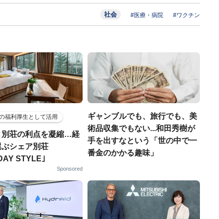
社会
#医療・病院
#ワクチン
ギャンブルでも、旅行でも、美
の福利厚生として活用
術品収集でもない...和田秀樹が
と別荘の利点を凝縮…経
手を出すなという「世の中で一
選ぶシェア別荘
番金のかかる趣味」
DAY STYLE｣
Sponsored