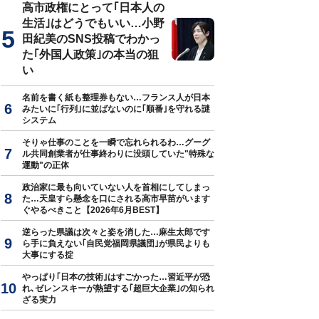
高市政権にとって｢日本人の
生活｣はどうでもいい…小野
田紀美のSNS投稿でわかっ
た｢外国人政策｣の本当の狙
い
名前を書く紙も整理券もない…フランス人が日本
みたいに｢行列｣に並ばないのに｢順番｣を守れる謎
システム
そりゃ仕事のことを一瞬で忘れられるわ…グーグ
ル共同創業者が仕事終わりに没頭していた"特殊な
運動"の正体
政治家に最も向いていない人を首相にしてしまっ
た…天皇すら懸念を口にされる高市早苗がいます
ぐやるべきこと【2026年6月BEST】
逆らった県議は次々と姿を消した…麻生太郎です
ら手に負えない｢自民党福岡県議団｣が県民よりも
大事にする掟
やっぱり｢日本の技術｣はすごかった…習近平が恐
れ､ゼレンスキーが熱望する｢超巨大企業｣の知られ
ざる実力