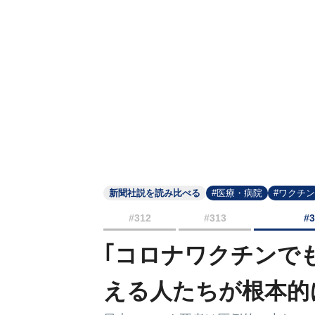
新聞社説を読み比べる
#医療・病院
#ワクチン
#312
#313
#
｢コロナワクチンで
える人たちが根本的