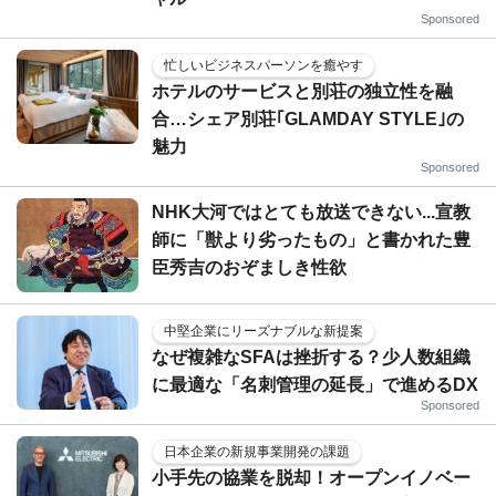
Sponsored
忙しいビジネスパーソンを癒やす
ホテルのサービスと別荘の独立性を融
合…シェア別荘｢GLAMDAY STYLE｣の
魅力
Sponsored
NHK大河ではとても放送できない...宣教
師に「獣より劣ったもの」と書かれた豊
臣秀吉のおぞましき性欲
中堅企業にリーズナブルな新提案
なぜ複雑なSFAは挫折する？少人数組織
に最適な「名刺管理の延長」で進めるDX
Sponsored
日本企業の新規事業開発の課題
小手先の協業を脱却！オープンイノベー