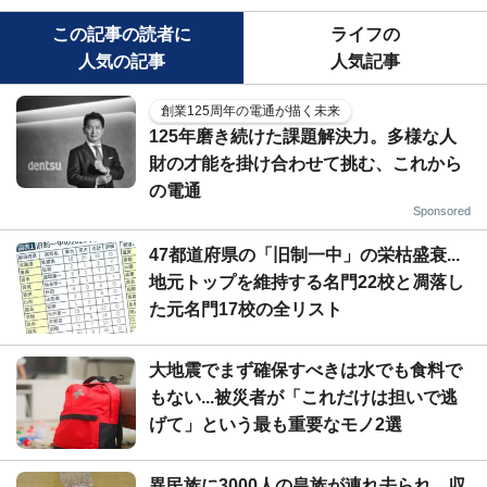
この記事の読者に
ライフの
人気の記事
人気記事
創業125周年の電通が描く未来
125年磨き続けた課題解決力。多様な人
財の才能を掛け合わせて挑む、これから
の電通
Sponsored
47都道府県の「旧制一中」の栄枯盛衰...
地元トップを維持する名門22校と凋落し
た元名門17校の全リスト
大地震でまず確保すべきは水でも食料で
もない...被災者が「これだけは担いで逃
げて」という最も重要なモノ2選
異民族に3000人の皇族が連れ去られ、収