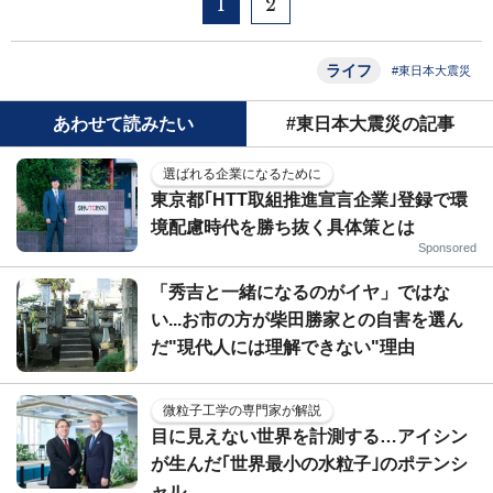
1
2
ライフ
#東日本大震災
あわせて読みたい
#東日本大震災の記事
選ばれる企業になるために
東京都｢HTT取組推進宣言企業｣登録で環
境配慮時代を勝ち抜く具体策とは
Sponsored
「秀吉と一緒になるのがイヤ」ではな
い...お市の方が柴田勝家との自害を選ん
だ"現代人には理解できない"理由
微粒子工学の専門家が解説
目に見えない世界を計測する…アイシン
が生んだ｢世界最小の水粒子｣のポテンシ
ャル