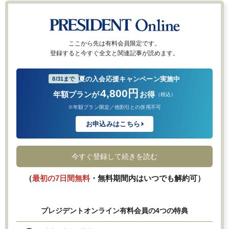
ここから先は有料会員限定です。
登録すると今すぐ全文と関連記事が読めます。
夏の入会応援キャンペーン実施中
8/31まで
4,800円
年額プランが
お得
（税込）
※年額プラン限定／他割引との併用不可
お申込みはこちら
今すぐ登録して続きを読む
（
最初の7日間無料
・無料期間内はいつでも解約可）
プレジデントオンライン有料会員の4つの特典