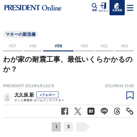
会員登録
検索
ログイン
マネーの新流儀
#57
#58
#59
#60
#61
#62
わが家の耐震工事、最低いくらかかるの
か？
PRESIDENT 2011年6月13日号
2011/06/16 15:00
大久保 新
+フォロー
さくら事務所 ホームインスペクター
1
2