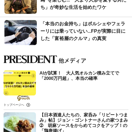
ち」が奇妙な生活を始めたワケ
「本当のお金持ち」はポルシェやフェラ
ーリには乗っていない...FPが実際に目に
した「富裕層のクルマ」の真実
AIが試算！ 大人気オルカン積み立てで
「2000万円超」、本当の確率
トップページへ
【日本酒達人たちの、家呑み「リピートつま
み」帖】ジョン・ゴントナーさんの家つまみ
➁ 胡麻ソースをからめてコクをアップ！の
「鶏唐揚げ」