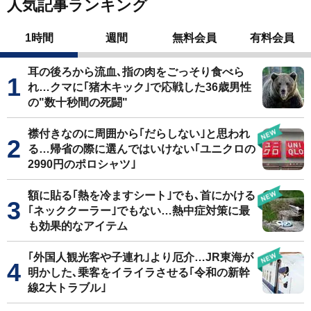
人気記事ランキング
1時間
週間
無料会員
有料会員
耳の後ろから流血､指の肉をごっそり食べら
れ…クマに｢猪木キック｣で応戦した36歳男性
の"数十秒間の死闘"
襟付きなのに周囲から｢だらしない｣と思われ
る…帰省の際に選んではいけない｢ユニクロの
2990円のポロシャツ｣
額に貼る｢熱を冷ますシート｣でも､首にかける
｢ネッククーラー｣でもない…熱中症対策に最
も効果的なアイテム
｢外国人観光客や子連れ｣より厄介…JR東海が
明かした､乗客をイライラさせる｢令和の新幹
線2大トラブル｣