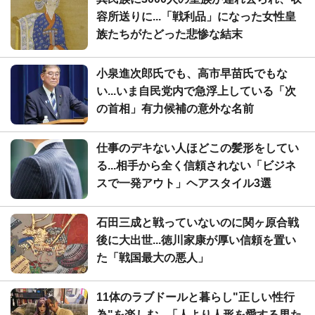
容所送りに...「戦利品」になった女性皇
族たちがたどった悲惨な結末
小泉進次郎氏でも、高市早苗氏でもな
い...いま自民党内で急浮上している「次
の首相」有力候補の意外な名前
仕事のデキない人ほどこの髪形をしてい
る...相手から全く信頼されない「ビジネ
スで一発アウト」ヘアスタイル3選
石田三成と戦っていないのに関ヶ原合戦
後に大出世...徳川家康が厚い信頼を置い
た「戦国最大の悪人」
11体のラブドールと暮らし"正しい性行
為"を楽しむ...「人より人形を愛する男た