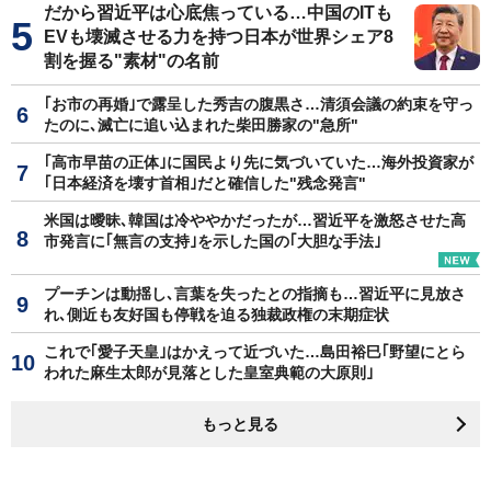
だから習近平は心底焦っている…中国のITも
EVも壊滅させる力を持つ日本が世界シェア8
割を握る"素材"の名前
｢お市の再婚｣で露呈した秀吉の腹黒さ…清須会議の約束を守っ
たのに､滅亡に追い込まれた柴田勝家の"急所"
｢高市早苗の正体｣に国民より先に気づいていた…海外投資家が
｢日本経済を壊す首相｣だと確信した"残念発言"
米国は曖昧､韓国は冷ややかだったが…習近平を激怒させた高
市発言に｢無言の支持｣を示した国の｢大胆な手法｣
プーチンは動揺し､言葉を失ったとの指摘も…習近平に見放さ
れ､側近も友好国も停戦を迫る独裁政権の末期症状
これで｢愛子天皇｣はかえって近づいた…島田裕巳｢野望にとら
われた麻生太郎が見落とした皇室典範の大原則｣
もっと見る