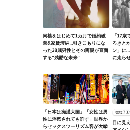
同棲をはじめて1カ月で婚約破
「17歳
棄&家賃滞納...引きこもりにな
ろきと
った38歳男性とその両親が直面
ン」に.
する"残酷な未来"
に走ら
「日本は痴漢大国」「女性は男
微粒子工
性に浮気されても許す」世界か
目に見
らセックスツーリズム客が大挙
アイシ