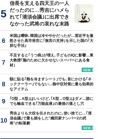
信長を支える四天王の一人
だったのに…秀吉にハメら
れて｢清須会議｣に出席でき
なかった武将の哀れな末路
米国は曖昧､韓国は冷ややかだったが…習近平を激
怒させた高市発言に｢無言の支持｣を示した国の｢大
胆な手法｣
不足すると｢うつ病｣が増え､子どものIQに影響…東
大教授｢脳のために欠かせないスーパーにある食
材｣
額に貼る｢熱を冷ますシート｣でも､首にかける｢ネ
ッククーラー｣でもない…熱中症対策に最も効果的
なアイテム
｢O型→A型｣はいいけど､｢A型→O型｣はダメ…誰に
でも輸血できる｢万能血液｣の最後の落とし穴
秀吉よりも大役を任されたのに､使い捨てに…｢清
須会議｣で最も損をした"織田家ナンバー2の武
将"の転落劇