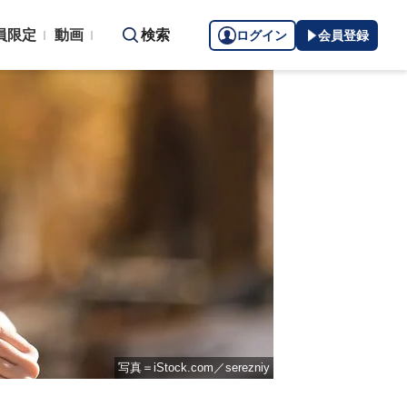
員限定
動画
検索
ログイン
会員登録
写真＝iStock.com／serezniy