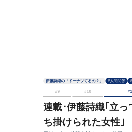
伊藤詩織の「ドーナツてるの？」
#人間関係
#9
#10
#
連載･伊藤詩織｢立
ち掛けられた女性｣