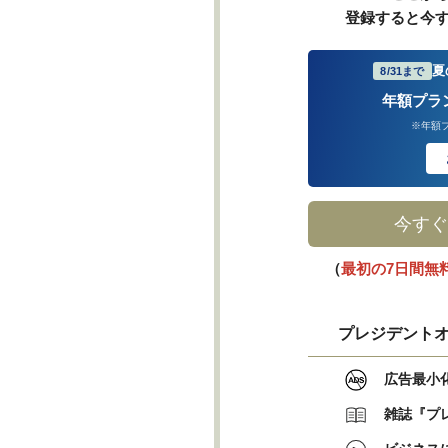
登録すると今
夏
8/31まで
年額プラ
※年額
今すぐ
（
最初の7日間無
プレジデントオ
広告最小
雑誌『プ