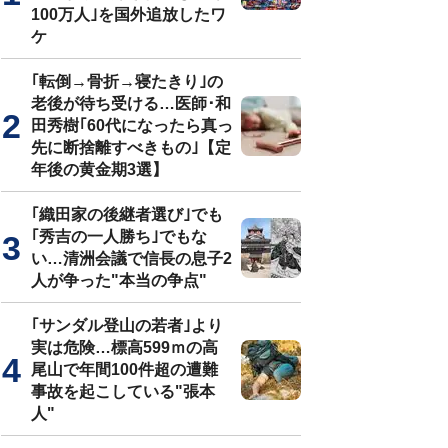
100万人｣を国外追放したワ
ケ
｢転倒→骨折→寝たきり｣の
老後が待ち受ける…医師･和
田秀樹｢60代になったら真っ
先に断捨離すべきもの｣【定
年後の黄金期3選】
｢織田家の後継者選び｣でも
｢秀吉の一人勝ち｣でもな
い…清洲会議で信長の息子2
人が争った"本当の争点"
｢サンダル登山の若者｣より
実は危険…標高599ｍの高
尾山で年間100件超の遭難
事故を起こしている"張本
人"