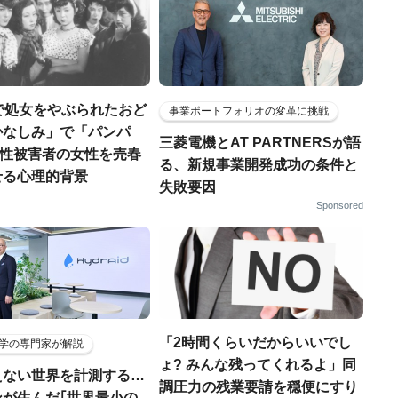
で処女をやぶられたおど
事業ポートフォリオの変革に挑戦
かなしみ」で「パンパ
三菱電機とAT PARTNERSが語
..性被害者の女性を売春
る、新規事業開発成功の条件と
せる心理的背景
失敗要因
Sponsored
「2時間くらいだからいいでし
学の専門家が解説
ょ? みんな残ってくれるよ」同
えない世界を計測する…
調圧力の残業要請を穏便にすり
ンが生んだ｢世界最小の