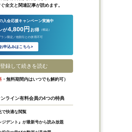
すぐ全文と関連記事が読めます。
の入会応援キャンペーン実施中
4,800円
ンが
お得
（税込）
プラン限定／他割引との併用不可
お申込みはこちら
登録して続きを読む
料
・無料期間内はいつでも解約可）
ンライン有料会員の4つの特典
化で快適な閲覧
レジデント』が最新号から読み放題