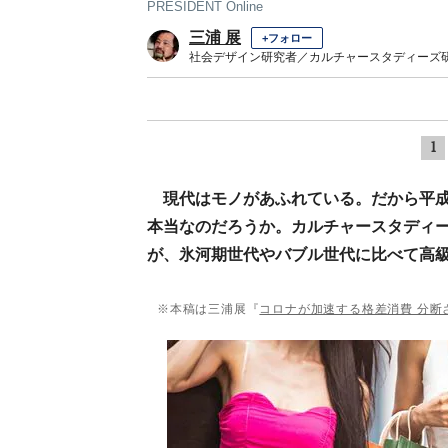
PRESIDENT Online
三浦 展
+フォロー
社会デザイン研究者／カルチャースタディーズ
1
現代はモノがあふれている。だから平
本当なのだろうか。カルチャースタディ
が、氷河期世代やバブル世代に比べて高
※本稿は三浦展『
コロナが加速する格差消費 分断