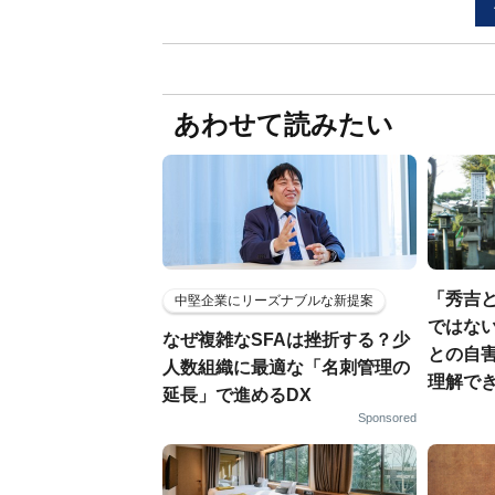
あわせて読みたい
「秀吉
中堅企業にリーズナブルな新提案
ではない
なぜ複雑なSFAは挫折する？少
との自
人数組織に最適な「名刺管理の
理解でき
延長」で進めるDX
Sponsored