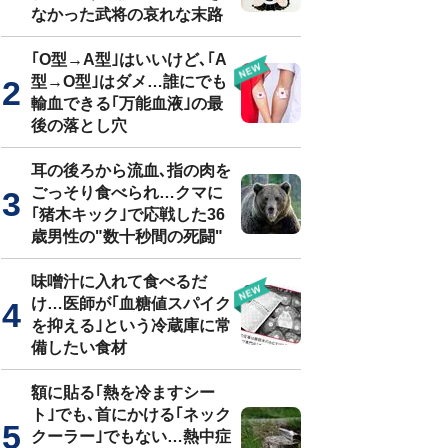
なかった武将の哀れな末路
｢O型→A型｣はいいけど､｢A
型→O型｣はダメ…誰にでも
輸血できる｢万能血液｣の最
後の落とし穴
耳の後ろから流血､指の肉を
ごっそり食べられ…クマに
｢猪木キック｣で応戦した36
歳男性の"数十秒間の死闘"
味噌汁に入れて食べるだ
け…医師が｢血糖値スパイク
を抑える｣という冷蔵庫に常
備したい食材
額に貼る｢熱を冷ますシー
ト｣でも､首にかける｢ネック
クーラー｣でもない…熱中症