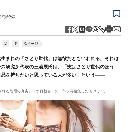
研究所代表
2
3
次ページ
成生まれの「さとり世代」は無欲だともいわれる。それは
ーズ研究所代表の三浦展氏は、「実はさとり世代のほう
級品を持ちたいと思っている人が多い」という——。
される階層の真実
』（朝日新書）の一部を再編集したものです。