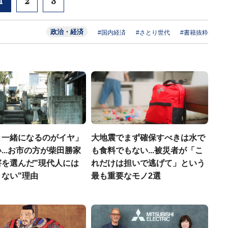
1
2
3
政治・経済
#国内経済
#さとり世代
#書籍抜粋
と一緒になるのがイヤ」
大地震でまず確保すべきは水で
...お市の方が柴田勝家
も食料でもない...被災者が「こ
害を選んだ"現代人には
れだけは担いで逃げて」という
ない"理由
最も重要なモノ2選