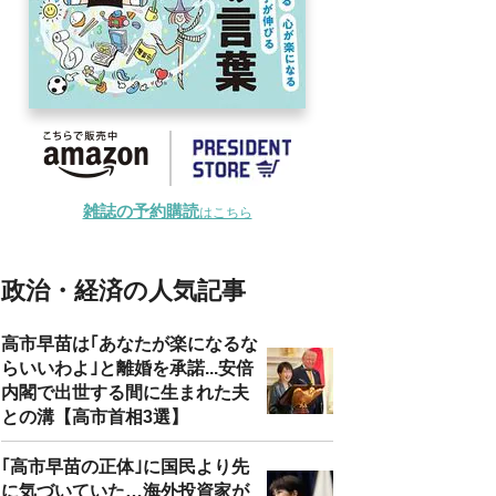
雑誌の予約購読
はこちら
政治・経済の人気記事
高市早苗は｢あなたが楽になるな
らいいわよ｣と離婚を承諾...安倍
内閣で出世する間に生まれた夫
との溝【高市首相3選】
｢高市早苗の正体｣に国民より先
に気づいていた…海外投資家が