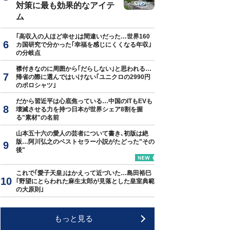
対策に最も効果的なアイテ
ム
｢高収入の人ほど幸せ｣は間違いだった…世界160
カ国研究で分かった｢幸福を感じにくくなる年収｣
の分岐点
襟付きなのに周囲から｢だらしない｣と思われる…
帰省の際に選んではいけない｢ユニクロの2990円
のポロシャツ｣
だから習近平は心底焦っている…中国のITもEVも
壊滅させる力を持つ日本が世界シェア8割を握
る"素材"の名前
山本五十六の愛人の芸者について書き､初版は絶
版…阿川弘之のベストセラー小説がたどった"その
後"
これで｢愛子天皇｣はかえって近づいた…島田裕巳
｢野望にとらわれた麻生太郎が見落とした皇室典範
の大原則｣
もっと見る