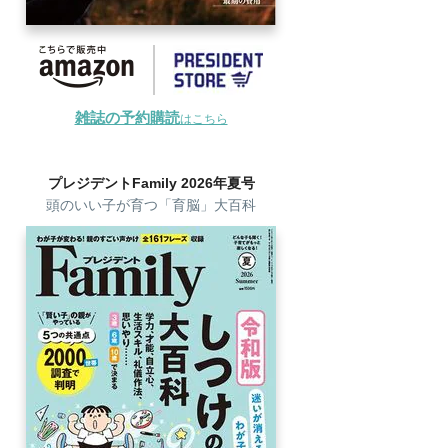
雑誌の予約購読
はこちら
プレジデントFamily 2026年夏号
頭のいい子が育つ「育脳」大百科