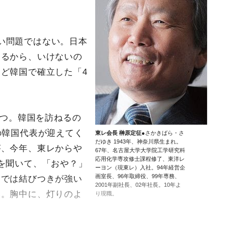
い問題ではない。日本
するから、いけないの
ど韓国で確立した「4
立つ。韓国を訪ねるの
の韓国代表が迎えてく
東レ会長 榊原定征
●さかきばら・さ
だゆき 1943年、神奈川県生まれ。
が、今年、東レからや
67年、名古屋大学大学院工学研究科
応用化学専攻修士課程修了、東洋レ
を聞いて、「おや？」
ーヨン（現東レ）入社。94年経営企
画室長、96年取締役、99年専務、
中では結びつきが強い
2001年副社長、02年社長。10年よ
い。胸中に、灯りのよ
り現職。