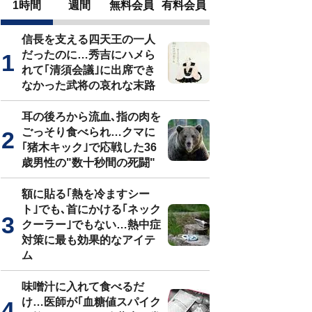
1時間
週間
無料会員
有料会員
信長を支える四天王の一人
だったのに…秀吉にハメら
れて｢清須会議｣に出席でき
なかった武将の哀れな末路
耳の後ろから流血､指の肉を
ごっそり食べられ…クマに
｢猪木キック｣で応戦した36
歳男性の"数十秒間の死闘"
額に貼る｢熱を冷ますシー
ト｣でも､首にかける｢ネック
クーラー｣でもない…熱中症
対策に最も効果的なアイテ
ム
味噌汁に入れて食べるだ
け…医師が｢血糖値スパイク