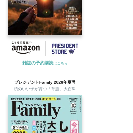
雑誌の予約購読
はこちら
プレジデントFamily 2026年夏号
頭のいい子が育つ「育脳」大百科