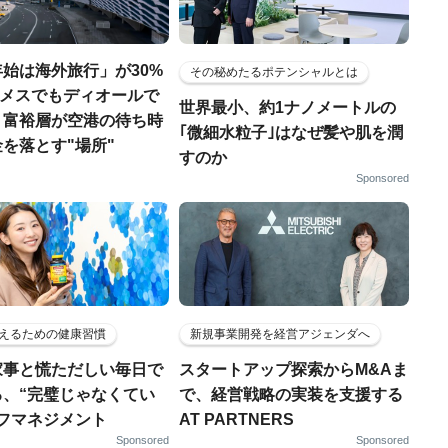
始は海外旅行」が30%
その秘めたるポテンシャルとは
エルメスでもディオールで
世界最小、約1ナノメートルの
、富裕層が空港の待ち時
｢微細水粒子｣はなぜ髪や肌を潤
を落とす"場所"
すのか
Sponsored
えるための健康習慣
新規事業開発を経営アジェンダへ
家事と慌ただしい毎日で
スタートアップ探索からM&Aま
る、“完璧じゃなくてい
で、経営戦略の実装を支援する
ルフマネジメント
AT PARTNERS
Sponsored
Sponsored