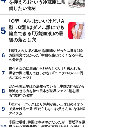
を抑える｣という冷蔵庫に常
備したい食材
｢O型→A型｣はいいけど､｢A
型→O型｣はダメ…誰にでも
輸血できる｢万能血液｣の最
後の落とし穴
｢高収入の人ほど幸せ｣は間違いだった…世界160
カ国研究で分かった｢幸福を感じにくくなる年収｣
の分岐点
襟付きなのに周囲から｢だらしない｣と思われる…
帰省の際に選んではいけない｢ユニクロの2990円
のポロシャツ｣
だから習近平は心底焦っている…中国のITもEVも
壊滅させる力を持つ日本が世界シェア8割を握
る"素材"の名前
｢ボディーバッグ｣より評判が悪い…休日のイオン
で見かける一発で｢だらしないお父さん｣になるNG
アイテム
米国は曖昧､韓国は冷ややかだったが…習近平を激
怒させた高市発言に｢無言の支持｣を示した国の｢大