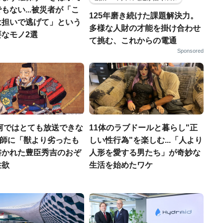
もない...被災者が「こ
125年磨き続けた課題解決力。
は担いで逃げて」という
多様な人財の才能を掛け合わせ
なモノ2選
て挑む、これからの電通
Sponsored
河ではとても放送できな
11体のラブドールと暮らし"正
宣教師に「獣より劣ったも
しい性行為"を楽しむ...「人より
書かれた豊臣秀吉のおぞ
人形を愛する男たち」が奇妙な
性欲
生活を始めたワケ