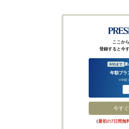
ここか
登録すると今
夏
8/31まで
年額プラ
※年額
今すぐ
（
最初の7日間無