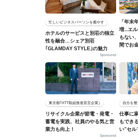
「年末年
忙しいビジネスパーソンを癒やす
増...
ホテルのサービスと別荘の独立
もない
性を融合…シェア別荘
間でお金
｢GLAMDAY STYLE｣の魅力
Sponsored
東京都｢HTT取組推進宣言企業｣
自分を整
リサイクル企業が節電・発電・
仕事に
蓄電を実践、社員のやる気と営
もでき
業力も向上！
い”セ
Sponsored