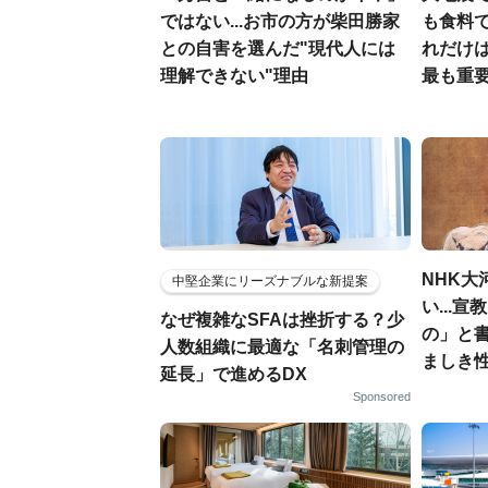
ではない...お市の方が柴田勝家
も食料で
との自害を選んだ"現代人には
れだけ
理解できない"理由
最も重要
NHK大
中堅企業にリーズナブルな新提案
い...
なぜ複雑なSFAは挫折する？少
の」と
人数組織に最適な「名刺管理の
ましき
延長」で進めるDX
Sponsored