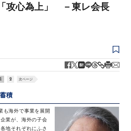
「攻心為上」 －東レ会長
1
2
次ページ
蓄積
業も海外で事業を展開
本企業が、海外の子会
界各地それぞれにふさ