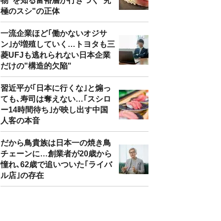
物"を知る富裕層が行きつく"究
極のスシ"の正体
一流企業ほど｢働かないオジサ
ン｣が増殖していく…トヨタも三
菱UFJも逃れられない日本企業
だけの"構造的欠陥"
習近平が｢日本に行くな｣と煽っ
ても､寿司は奪えない…｢スシロ
ー14時間待ち｣が映し出す中国
人客の本音
だから鳥貴族は日本一の焼き鳥
チェーンに…創業者が20歳から
憧れ､62歳で追いついた｢ライバ
ル店｣の存在