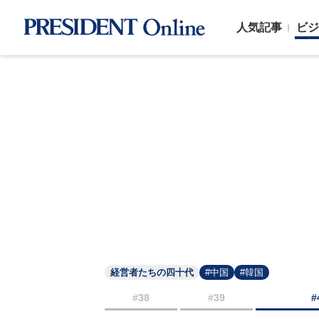
人気記事
ビジ
経営者たちの四十代
#中国
#韓国
#38
#39
#