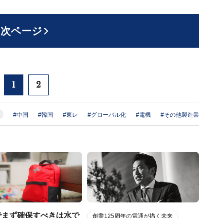
次ページ
1
2
#中国
#韓国
#東レ
#グローバル化
#電機
#その他製造業
でまず確保すべきは水で
創業125周年の電通が描く未来