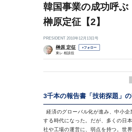
韓国事業の成功呼ぶ
榊原定征【2】
PRESIDENT 2010年12月13日号
榊原 定征
+フォロー
東レ 相談役
3千本の報告書「技術探題」の
経済のグローバル化が進み、中小企
する時代になった。だが、多くの日
社や工場の運営に、弱点を持つ。世