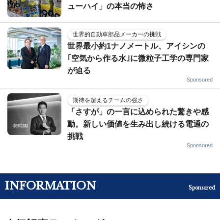
ューハイ」の本当の怖さ
世界的自動車部品メーカーの挑戦
世界最小約1ナノメートル、アイシンの
｢空気から作る水｣に微粒子工学の専門家
が迫る
Sponsored
期待を超えるチームの強さ
「さすが」の一言に込められた驚きや感
動。新しい価値を生み出し続ける電通の
挑戦
Sponsored
INFORMATION
Sponsored