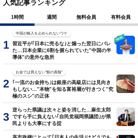
人気記事ランキング
1時間
週間
無料会員
有料会員
中国が輸入を止められないワケ
習近平が｢日本に売るな｣と煽った翌日にバレ
た…日本企業に6割を握られていた"中国の半
導体"の意外な急所
お金では買えない"鮨の真髄"
｢一流のお金持ち｣は銀座の高級店には見向き
もしない…"本物"を知る富裕層が行きつく"究
極のスシ"の正体
逆らった県議は次々と姿を消した…麻生太郎
ですら手に負えない｢自民党福岡県議団｣が県
民よりも大事にする掟
高市政権にとって｢日本人の生活｣はどうでも