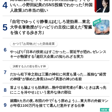
いい…小野田紀美のSNS投稿でわかった｢外国
人政策｣の本当の狙い
｢自宅でゆっくり静養｣はむしろ逆効果…東北
大学名誉教授がリハビリの主役に据えた｢腎臓
を強くする歩き方｣
かつて｢お荷物｣だった防衛産業
やっぱり｢日本の技術｣はすごかった…習近平が恐れ､ゼレンス
キーが熱望する｢超巨大企業｣の知られざる実力
決断する人の道を照らす神
だから松下幸之助は三重の神社に何度も通った…孤独な"経営
の神様"が崇めた身長12mの｢異形の神｣の名前
首よりも脇よりも効果的…熱中症研究者が｢暑いときは真っ先
にここを冷やせ｣という意外な体の部位
就職9カ月の夜､布団の中で｢もう辞めよう｣…東大卒の外銀マン
が年収1100万円を捨てて選んだ意外すぎる仕事