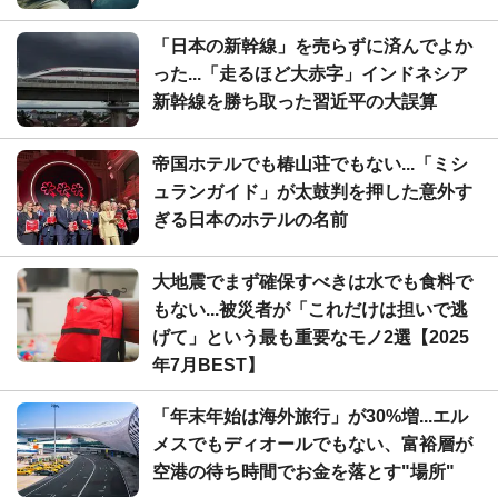
「日本の新幹線」を売らずに済んでよか
った...「走るほど大赤字」インドネシア
新幹線を勝ち取った習近平の大誤算
帝国ホテルでも椿山荘でもない...「ミシ
ュランガイド」が太鼓判を押した意外す
ぎる日本のホテルの名前
大地震でまず確保すべきは水でも食料で
もない...被災者が「これだけは担いで逃
げて」という最も重要なモノ2選【2025
年7月BEST】
「年末年始は海外旅行」が30%増...エル
メスでもディオールでもない、富裕層が
空港の待ち時間でお金を落とす"場所"