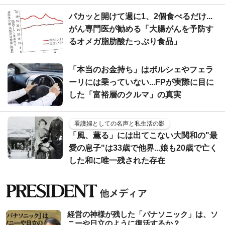
パカッと開けて週に1、2個食べるだけ...
がん専門医が勧める「大腸がんを予防す
るオメガ脂肪酸たっぷり食品」
「本当のお金持ち」はポルシェやフェラ
ーリには乗っていない...FPが実際に目に
した「富裕層のクルマ」の真実
看護婦としての名声と私生活の影
「風、薫る」には出てこない大関和の"最
愛の息子"は33歳で他界...娘も20歳で亡く
した和に唯一残された存在
経営の神様が残した「パナソニック」は、ソ
ニーや日立のように復活するか？