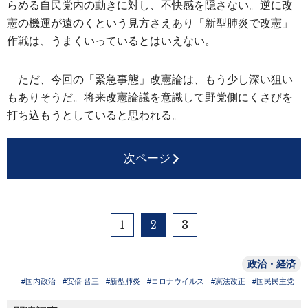
らめる自民党内の動きに対し、不快感を隠さない。逆に改
憲の機運が遠のくという見方さえあり「新型肺炎で改憲」
作戦は、うまくいっているとはいえない。
ただ、今回の「緊急事態」改憲論は、もう少し深い狙い
もありそうだ。将来改憲論議を意識して野党側にくさびを
打ち込もうとしていると思われる。
次ページ
1
2
3
政治・経済
#国内政治
#安倍 晋三
#新型肺炎
#コロナウイルス
#憲法改正
#国民民主党