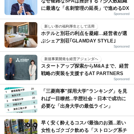
なぜ複雑なSFAは挫折する？少人数組織
に最適な「名刺管理の延長」で進めるDX
Sponsored
新しい形の福利厚生として活用
ホテルと別荘の利点を凝縮…経営者が選
ぶシェア別荘｢GLAMDAY STYLE｣
Sponsored
新規事業開発を経営アジェンダへ
スタートアップ探索からM&Aまで、経営
戦略の実装を支援するAT PARTNERS
Sponsored
「三菱商事"採用大学"ランキング」を見
れば一目瞭然...学歴社会・日本で成功に
必要な「出身大学の最低ライン」
早く安く酔えるコスパ最強のお酒...若い
女性もゴクゴク飲める「ストロング系チ