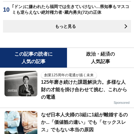
｢ドン｣に嫌われたら福岡では生きていけない…県知事もマスコ
ミも逆らえない絶対権力者･藏内勇夫(72)の正体
もっと見る
この記事の読者に
政治・経済の
人気の記事
人気記事
創業125周年の電通が描く未来
125年磨き続けた課題解決力。多様な人
財の才能を掛け合わせて挑む、これから
の電通
Sponsored
なぜ日本人夫婦の3組に1組が離婚するの
か...「価値観の違い」でも「セックスレ
ス」でもない本当の原因