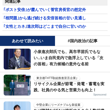
関連記事
｢ポスト安倍｣が霞んでいく菅官房長官の想定外
｢桜問題｣から逃げ続ける安倍首相の甘い見通し
｢女性とカネ｣進次郎はどこまで自分に甘いのか
あわせて読みたい
#国内政治の記事
小泉進次郎氏でも、高市早苗氏でもな
い...いま自民党内で急浮上している「次
の首相」有力候補の意外な名前
東京都｢HTT取組推進宣言企業｣
リサイクル企業が節電・発電・蓄電を実
践、社員のやる気と営業力も向上！
Sponsored
中堅企業にリーズナブルな新提案