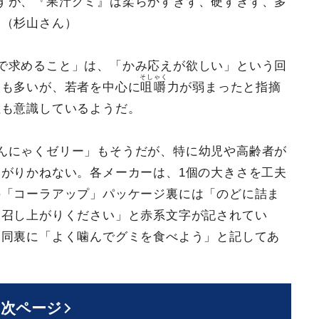
すが、『果汁グミ』は柔らかすぎず、硬すぎず、多
」（杉山さん）
で求めること」は、「かみ応えが欲しい」という回
そしゃく
人も多いが、若者を中心に
咀嚼
力が弱まったと指摘
社も意識しているようだ。
んにゃくゼリー」もそうだが、特に幼児や高齢者が
がりかねない。各メーカーは、1個の大きさを工夫
の「コーラアップ」パッケージ裏には「のどに詰ま
お召し上がりください」と赤系文字が記されてい
も同裏に「よく噛んでグミを食べよう」と記してあ
次ページ