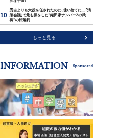
胆な手法｣
秀吉よりも大役を任されたのに､使い捨てに…｢清
須会議｣で最も損をした"織田家ナンバー2の武
将"の転落劇
もっと見る
INFORMATION
Sponsored