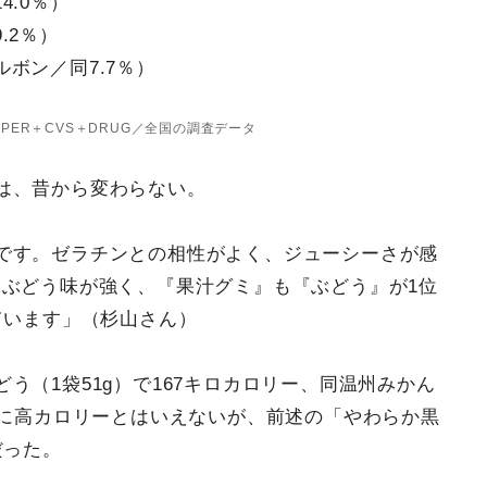
4.0％）
.2％）
ボン／同7.7％）
SUPER＋CVS＋DRUG／全国の調査データ
は、昔から変わらない。
です。ゼラチンとの相性がよく、ジューシーさが感
ぶどう味が強く、『果汁グミ』も『ぶどう』が1位
ています」（杉山さん）
う（1袋51g）で167キロカロリー、同温州みかん
特に高カロリーとはいえないが、前述の「やわらか黒
だった。