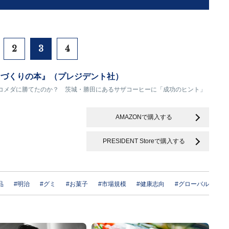
2
3
4
ェづくりの本』（プレジデント社）
コメダに勝てたのか？ 茨城・勝田にあるサザコーヒーに「成功のヒント」
AMAZONで購入する
PRESIDENT Storeで購入する
品
#明治
#グミ
#お菓子
#市場規模
#健康志向
#グローバル