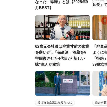
なった「珍味」とは【2025年9
延長」で
月BEST】
62歳元会社員は廃業寸前の家業
「廃棄品
を継いだ...「保命酒」酒蔵をV
ように売
字回復させた4代目が"新しい
「拒絶
味"生んだ秘策
39歳女
選ばれる企業になるために
自分を整