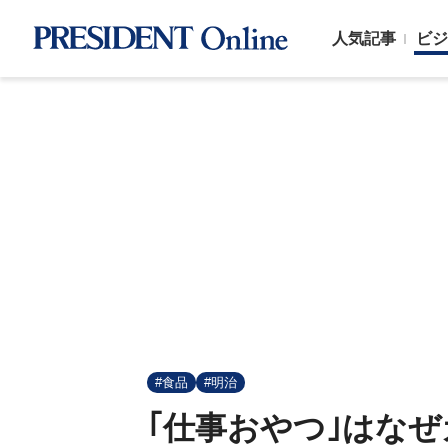
人気記事
ビジ
#食品
#明治
｢仕事おやつ｣はな