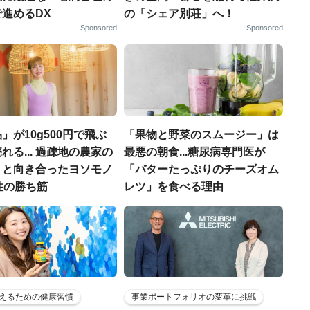
進めるDX
の「シェア別荘」へ！
Sponsored
Sponsored
」が10g500円で飛ぶ
「果物と野菜のスムージー」は
れる... 過疎地の農家の
最悪の朝食...糖尿病専門医が
」と向き合ったヨソモノ
「バターたっぷりのチーズオム
性の勝ち筋
レツ」を食べる理由
えるための健康習慣
事業ポートフォリオの変革に挑戦