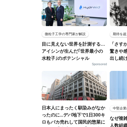
微粒子工学の専門家が解説
期待を超
目に見えない世界を計測する…
「さす
アイシンが生んだ｢世界最小の
驚きや
水粒子｣のポテンシャル
出し続
Sponsored
日本人にまったく馴染みがなか
中堅企業
ったのに...デパ地下で1日300キ
なぜ複雑
ロもバカ売れして国民的惣菜に
人数組