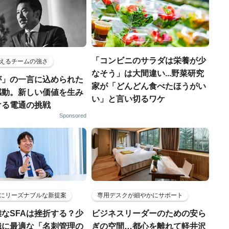
「コンビニのサラダは栄養が少
えるチームの強さ
なそう」は大間違い...野菜研究
が」の一言に込められた
家が「どんどん食べたほうがい
感動。新しい価値を生み
い」と言い切るワケ
ける電通の挑戦
Sponsored
にリーズナブルな新提案
専用デスクが細やかにサポート
なSFAは挫折する？少
ビジネスリーダーのための安ら
織に最適な「名刺管理の
ぎの空間…都心を離れて軽井沢