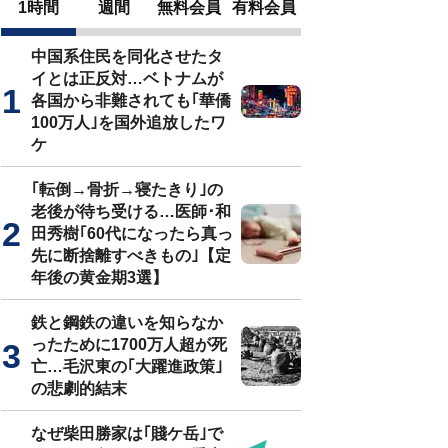
1時間
週間
無料会員
有料会員
中国系住民を同化させたタ
イとは正反対…ベトナムが
各国から非難されても｢華僑
100万人｣を国外追放したワ
ケ
｢転倒→骨折→寝たきり｣の
老後が待ち受ける…医師･和
田秀樹｢60代になったら真っ
先に断捨離すべきもの｣【定
年後の黄金期3選】
鉄と鋼鉄の違いを知らなか
ったために1700万人超が死
亡…毛沢東の｢大躍進政策｣
の悲劇的結末
なぜ柴田勝家は｢賤ケ岳｣で