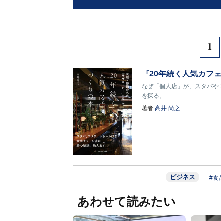
1
『20年続く人気カフ
なぜ「個人店」が、スタバや
を探る。
著者
高井 尚之
ビジネス
#食
あわせて読みたい