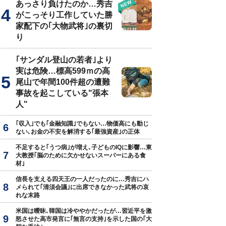
あっさり負けたのか…秀吉
がこっそり工作していた勝
家配下の｢大物武将｣の裏切
り
｢サンダル登山の若者｣より
実は危険…標高599ｍの高
尾山で年間100件超の遭難
事故を起こしている"張本
人"
｢収入｣でも｢金融知識｣でもない…物価高にも動じ
ない､お金の不安を解消する｢最強資産｣の正体
不足すると｢うつ病｣が増え､子どものIQに影響…東
大教授｢脳のために欠かせないスーパーにある食
材｣
信長を支える四天王の一人だったのに…秀吉にハ
メられて｢清須会議｣に出席できなかった武将の哀
れな末路
米国は曖昧､韓国は冷ややかだったが…習近平を激
怒させた高市発言に｢無言の支持｣を示した国の｢大