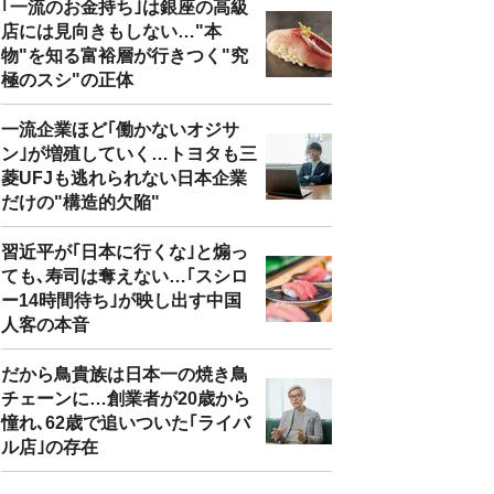
｢一流のお金持ち｣は銀座の高級
店には見向きもしない…"本
物"を知る富裕層が行きつく"究
極のスシ"の正体
一流企業ほど｢働かないオジサ
ン｣が増殖していく…トヨタも三
菱UFJも逃れられない日本企業
だけの"構造的欠陥"
習近平が｢日本に行くな｣と煽っ
ても､寿司は奪えない…｢スシロ
ー14時間待ち｣が映し出す中国
人客の本音
だから鳥貴族は日本一の焼き鳥
チェーンに…創業者が20歳から
憧れ､62歳で追いついた｢ライバ
ル店｣の存在