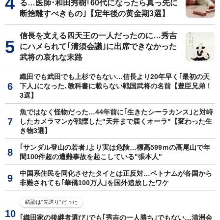
る…医師･和田秀樹｢60代になったら真っ先に
断捨離すべきもの｣【定年後の黄金期3選】
信長を支える四天王の一人だったのに…秀吉
にハメられて｢清須会議｣に出席できなかった
武将の哀れな末路
織田でも武田でも上杉でもない…信長より20年早く｢最初の天
下人｣になった､教科書に載らない戦国武将の名前【豊臣兄弟！
3選】
魚ではなく怪物だった…44年前に｢生きたシーラカンス｣と対峙
したカメラマンが戦慄した"天井まで届くオーラ"【変わった生
き物3選】
｢サンダル登山の若者｣より実は危険…標高599ｍの高尾山で年
間100件超の遭難事故を起こしている"張本人"
中国系住民を同化させたタイとは正反対…ベトナムが各国から
非難されても｢華僑100万人｣を国外追放したワケ
結論は"先送り"だった
｢織田家の後継者選び｣でも｢秀吉の一人勝ち｣でもない…清洲会