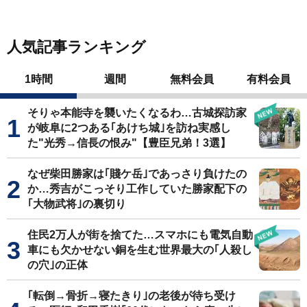
人気記事ランキング
1時間
週間
無料会員
有料会員
そりゃ本能寺を襲いたくなるわ…古城探訪家
が岐阜に2つある｢あけち城｣を訪ね実感し
た"光秀→信長の恨み"【豊臣兄弟！3選】
なぜ柴田勝家は｢賤ケ岳｣であっさり負けたの
か…秀吉がこっそり工作していた勝家配下の
｢大物武将｣の裏切り
住民2万人が街を捨てた…スマホにも電気自動
車にも欠かせない銅を生む世界最大の｢人殺し
の穴｣の正体
｢転倒→骨折→寝たきり｣の老後が待ち受け