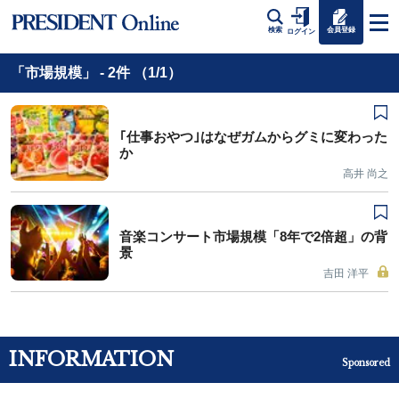
会員登録
検索
ログイン
「市場規模」 - 2件 （1/1）
｢仕事おやつ｣はなぜガムからグミに変わった
か
高井 尚之
音楽コンサート市場規模「8年で2倍超」の背
景
吉田 洋平
INFORMATION
Sponsored