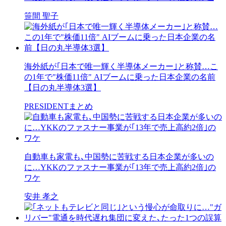
笹間 聖子
海外紙が｢日本で唯一輝く半導体メーカー｣と称賛…こ
の1年で"株価11倍" AIブームに乗った日本企業の名前
【日の丸半導体3選】
PRESIDENTまとめ
自動車も家電も､中国勢に苦戦する日本企業が多いの
に…YKKのファスナー事業が｢13年で売上高約2倍｣の
ワケ
安井 孝之