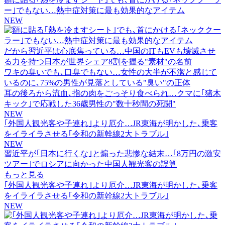
ー｣でもない…熱中症対策に最も効果的なアイテム
NEW
だから習近平は心底焦っている…中国のITもEVも壊滅させ
る力を持つ日本が世界シェア8割を握る"素材"の名前
ワキの臭いでも､口臭でもない…女性の大半が不潔と感じて
いるのに､75%の男性が見落としている"臭い"の正体
耳の後ろから流血､指の肉をごっそり食べられ…クマに｢猪木
キック｣で応戦した36歳男性の"数十秒間の死闘"
NEW
｢外国人観光客や子連れ｣より厄介…JR東海が明かした､乗客
をイライラさせる｢令和の新幹線2大トラブル｣
NEW
習近平が｢日本に行くな｣と煽った悲惨な結末…｢8万円の激安
ツアー｣でロシアに向かった中国人観光客の誤算
もっと見る
｢外国人観光客や子連れ｣より厄介…JR東海が明かした､乗客
をイライラさせる｢令和の新幹線2大トラブル｣
NEW