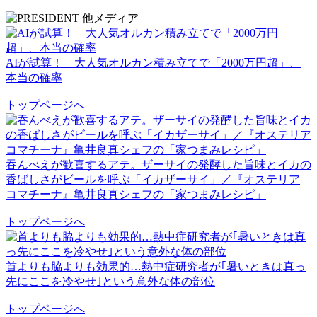
AIが試算！ 大人気オルカン積み立てで「2000万円超」、
本当の確率
トップページへ
吞んべえが歓喜するアテ。ザーサイの発酵した旨味とイカの
香ばしさがビールを呼ぶ「イカザーサイ」／『オステリア
コマチーナ』⻲井良真シェフの「家つまみレシピ」
トップページへ
首よりも脇よりも効果的…熱中症研究者が｢暑いときは真っ
先にここを冷やせ｣という意外な体の部位
トップページへ