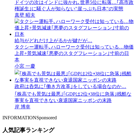
ドイツの次はインドに抜かれ､世界5位に転落…｢高市政
権誕生｣に騒ぐ人が知らない"崖っぷち日本"の実態
真壁 昭夫
給与がどれだけ上がるかが鍵だが…
タクシー運転手､ハローワーク受付は知っている…物価
上昇+景気減速｢悪夢のスタグフレーション｣寸前の日
本
小宮 一慶
政府は呑気に｢働き方改革｣をしている場合なのか…
｢株高でも景気は最悪｣｢GDPは2位￫38位に急落｣残酷な
事実を直視できない衰退国家ニッポンの末路
岸 博幸
INFORMATION
Sponsored
人気記事ランキング