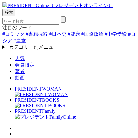
検索
注目のワード
#コミック
#書籍抜粋
#日本史
#健康
#国際政治
#中学受験
#ロ
シア
#皇室
カテゴリー別メニュー
人気
会員限定
著者
動画
PRESIDENT
WOMAN
PRESIDENT
BOOKS
PRESIDENT
Family