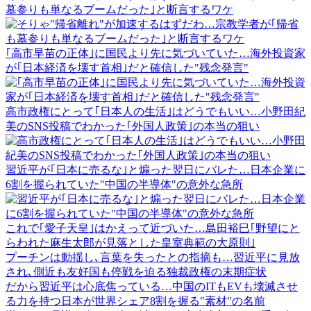
墓参りも単なるブームだった｣と断言するワケ
｢高市早苗の正体｣に国民より先に気づいていた…海外投資家
が｢日本経済を壊す首相｣だと確信した"残念発言"
高市政権にとって｢日本人の生活｣はどうでもいい…小野田紀
美のSNS投稿でわかった｢外国人政策｣の本当の狙い
習近平が｢日本に売るな｣と煽った翌日にバレた…日本企業に
6割を握られていた"中国の半導体"の意外な急所
これで｢愛子天皇｣はかえって近づいた…島田裕巳｢野望にと
らわれた麻生太郎が見落とした皇室典範の大原則｣
プーチンは動揺し､言葉を失ったとの指摘も…習近平に見放
され､側近も友好国も停戦を迫る独裁政権の末期症状
だから習近平は心底焦っている…中国のITもEVも壊滅させ
る力を持つ日本が世界シェア8割を握る"素材"の名前