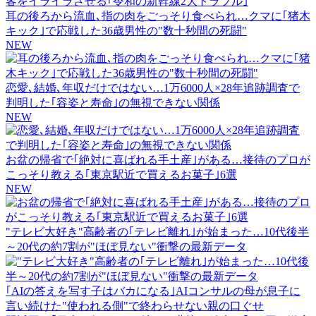
耳の後ろから流血､指の肉をごっそり食べられ…クマに｢猪木
キック｣で応戦した36歳男性の"数十秒間の死闘"
NEW
恋愛､結婚､年収だけではない…1万6000人×28年追跡調査で
判明した｢容姿と寿命｣の無視できない関係
NEW
お盆の帰省で｢絶対に喜ばれる手土産｣がある…接待のプロが
こっそり教える｢東京駅近で買えるお菓子｣6選
NEW
"テレビ大好き"高齢者の｢テレビ離れ｣が始まった…10代後半
～20代の約7割が"ほぼ見ない"衝撃の最新データ
｢AIの答えを写す子はバカになる｣AIコンサルの母が息子に
言い続けた"使われる側"で終わらせない親の口ぐせ