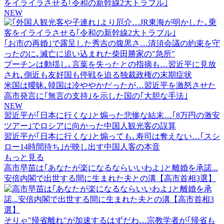
をイライラさせる｢令和の新幹線2大トラブル｣
NEW
｢お市の再婚｣で露呈した秀吉の腹黒さ…清須会議の約束を守
ったのに､滅亡に追い込まれた柴田勝家の"急所"
プーチンは動揺し､言葉を失ったとの指摘も…習近平に見放
され､側近も友好国も停戦を迫る独裁政権の末期症状
米国は曖昧､韓国は冷ややかだったが…習近平を激怒させた
高市発言に｢無言の支持｣を示した国の｢大胆な手法｣
NEW
習近平が｢日本に行くな｣と煽った悲惨な結末…｢8万円の激安
ツアー｣でロシアに向かった中国人観光客の誤算
習近平が｢日本に行くな｣と煽っても､寿司は奪えない…｢スシ
ロー14時間待ち｣が映し出す中国人客の本音
もっと見る
高市早苗は｢あなたが楽になるならいいわよ｣と離婚を承諾...
安倍内閣で出世する間に生まれた夫との溝【高市首相3選】
そりゃ"帰省離れ"が加速するはずだわ…宗教学者が｢帰省も