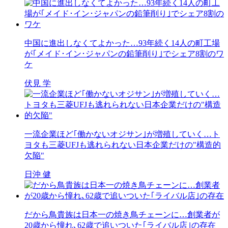
中国に進出しなくてよかった…93年続く14人の町工場
が｢メイド･イン･ジャパンの鉛筆削り｣でシェア8割のワ
ケ
伏見 学
一流企業ほど｢働かないオジサン｣が増殖していく…ト
ヨタも三菱UFJも逃れられない日本企業だけの"構造的
欠陥"
日沖 健
だから鳥貴族は日本一の焼き鳥チェーンに…創業者が
20歳から憧れ､62歳で追いついた｢ライバル店｣の存在