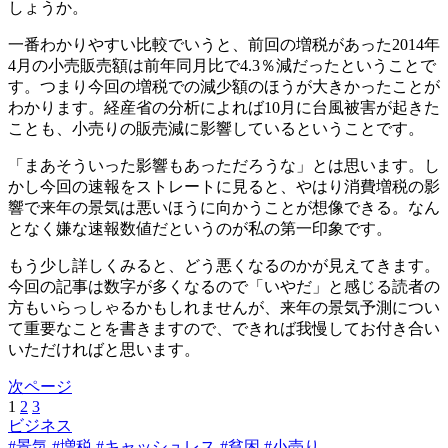
しょうか。
一番わかりやすい比較でいうと、前回の増税があった2014年
4月の小売販売額は前年同月比で4.3％減だったということで
す。つまり今回の増税での減少額のほうが大きかったことが
わかります。経産省の分析によれば10月に台風被害が起きた
ことも、小売りの販売減に影響しているということです。
「まあそういった影響もあっただろうな」とは思います。し
かし今回の速報をストレートに見ると、やはり消費増税の影
響で来年の景気は悪いほうに向かうことが想像できる。なん
となく嫌な速報数値だというのが私の第一印象です。
もう少し詳しくみると、どう悪くなるのかが見えてきます。
今回の記事は数字が多くなるので「いやだ」と感じる読者の
方もいらっしゃるかもしれませんが、来年の景気予測につい
て重要なことを書きますので、できれば我慢してお付き合い
いただければと思います。
次ページ
1
2
3
ビジネス
#景気
#増税
#キャッシュレス
#貧困
#小売り