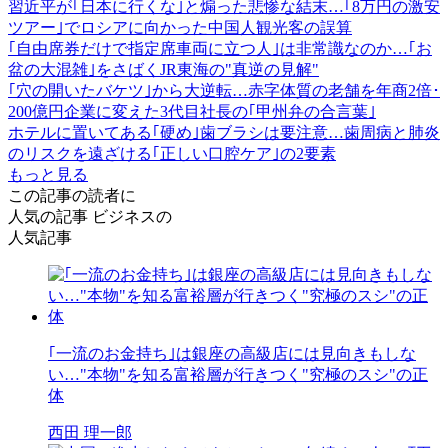
習近平が｢日本に行くな｣と煽った悲惨な結末…｢8万円の激安
ツアー｣でロシアに向かった中国人観光客の誤算
｢自由席券だけで指定席車両に立つ人｣は非常識なのか…｢お
盆の大混雑｣をさばくJR東海の"真逆の見解"
｢穴の開いたバケツ｣から大逆転…赤字体質の老舗を年商2倍･
200億円企業に変えた3代目社長の｢甲州弁の合言葉｣
ホテルに置いてある｢硬め｣歯ブラシは要注意…歯周病と肺炎
のリスクを遠ざける｢正しい口腔ケア｣の2要素
もっと見る
この記事の読者に
人気の記事
ビジネスの
人気記事
｢一流のお金持ち｣は銀座の高級店には見向きもしな
い…"本物"を知る富裕層が行きつく"究極のスシ"の正
体
西田 理一郎