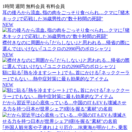
1時間
週間
無料会員
有料会員
耳の後ろから流血､指の肉をごっそり食べられ…クマに｢猪木
キック｣で応戦した36歳男性の"数十秒間の死闘"
NEW
襟付きなのに周囲から｢だらしない｣と思われる…帰省の際に
選んではいけない｢ユニクロの2990円のポロシャツ｣
NEW
額に貼る｢熱を冷ますシート｣でも､首にかける｢ネッククーラ
ー｣でもない…熱中症対策に最も効果的なアイテム
NEW
だから習近平は心底焦っている…中国のITもEVも壊滅させ
る力を持つ日本が世界シェア8割を握る"素材"の名前
｢外国人観光客や子連れ｣より厄介…JR東海が明かした､乗客