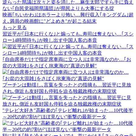
逆らった県議は次々と姿を消した…麻生太郎ですら手に負え
ない｢自民党福岡県議団｣が県民よりも大事にする掟
映画｢ちいかわ｣はホラーより怖い…興行収入｢キングダム｣超
え､満員の映画館に"どよめき"が起こる結末
もっと見る
習近平が｢日本に行くな｣と煽っても､寿司は奪えない…｢スシ
ロー14時間待ち｣が映し出す中国人客の本音
｢自由席券だけで指定席車両に立つ人｣は非常識なのか…｢お
盆の大混雑｣をさばくJR東海の"真逆の見解"
プーチンは動揺し､言葉を失ったとの指摘も…習近平に見放
され､側近も友好国も停戦を迫る独裁政権の末期症状
"テレビ大好き"高齢者の｢テレビ離れ｣が始まった…10代後半
～20代の約7割が"ほぼ見ない"衝撃の最新データ
額に貼る｢熱を冷ますシート｣でも､首にかける｢ネッククーラ