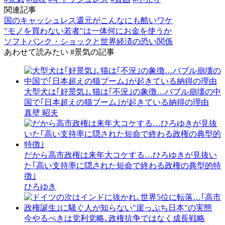
関連記事
国のキャッシュレス還元がこんなにも酷いワケ
"モノを買わない若者"は一体何にお金を使うか
ソフトバンク・ショックと世界経済の恐い関係
あわせて読みたい
#景気の記事
大型犬は｢好景気｣､猫は｢不況｣の象徴…バブル崩壊の中
国で｢日本超えの猫ブーム｣が起きている納得の理由
真壁 昭夫
だから高市政権は来年大コケする…ひろゆきが見抜い
た｢高い支持率に隠された短命で終わる政権の典型的特
徴｣
ひろゆき
今やるべきは党利党略､政権抗争ではなく成長戦略