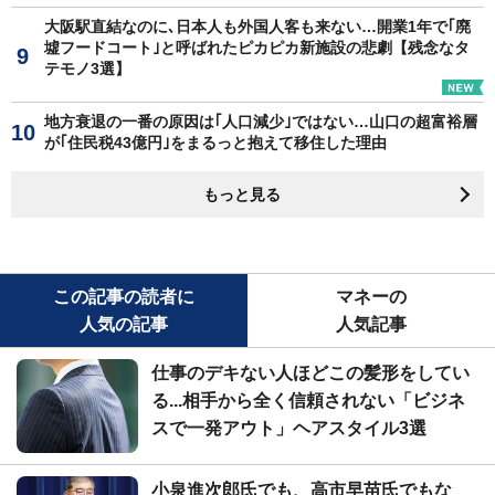
大阪駅直結なのに､日本人も外国人客も来ない…開業1年で｢廃
墟フードコート｣と呼ばれたピカピカ新施設の悲劇【残念なタ
テモノ3選】
地方衰退の一番の原因は｢人口減少｣ではない…山口の超富裕層
が｢住民税43億円｣をまるっと抱えて移住した理由
もっと見る
この記事の読者に
マネーの
人気の記事
人気記事
仕事のデキない人ほどこの髪形をしてい
る...相手から全く信頼されない「ビジネ
スで一発アウト」ヘアスタイル3選
小泉進次郎氏でも、高市早苗氏でもな