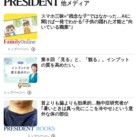
スマホ三昧="残念な子"ではなかった…AIに
聞けば一発でわかる｢子供の隠れた才能と"向
いている職業"｣
トップページへ
第８回 「見る」と、「観る」。インプット
の質を高めたい。
トップページへ
首よりも脇よりも効果的…熱中症研究者が
｢暑いときは真っ先にここを冷やせ｣という意
外な体の部位
トップページへ