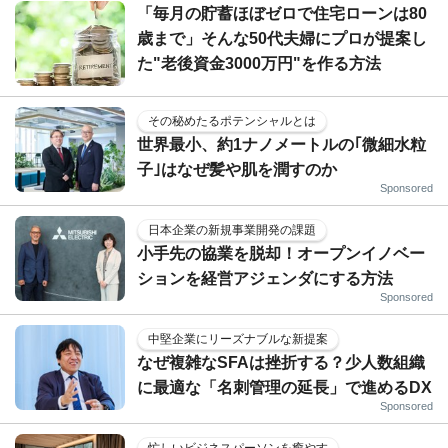
「毎月の貯蓄ほぼゼロで住宅ローンは80
歳まで」そんな50代夫婦にプロが提案し
た"老後資金3000万円"を作る方法
その秘めたるポテンシャルとは
世界最小、約1ナノメートルの｢微細水粒
子｣はなぜ髪や肌を潤すのか
Sponsored
日本企業の新規事業開発の課題
小手先の協業を脱却！オープンイノベー
ションを経営アジェンダにする方法
Sponsored
中堅企業にリーズナブルな新提案
なぜ複雑なSFAは挫折する？少人数組織
に最適な「名刺管理の延長」で進めるDX
Sponsored