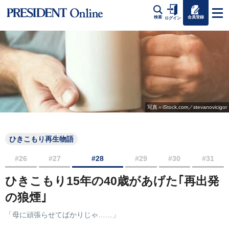
会員登録
検索
ログイン
写真＝iStock.com／stevanovicigor
ひきこもり再生物語
#26
#27
#28
#29
#30
#31
ひきこもり15年の40歳があげた｢再出発
の狼煙｣
「母に頑張らせてばかりじゃ……」