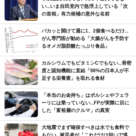
い...いま自民党内で急浮上している「次
の首相」有力候補の意外な名前
パカッと開けて週に1、2個食べるだけ...
がん専門医が勧める「大腸がんを予防す
るオメガ脂肪酸たっぷり食品」
カルシウムでもビタミンCでもない...骨密
度と認知機能に直結「98%の日本人が不
足する栄養素」を取れる食材
「本当のお金持ち」はポルシェやフェラ
ーリには乗っていない...FPが実際に目に
した「富裕層のクルマ」の真実
大地震でまず確保すべきは水でも食料で
もない...被災者が「これだけは担いで逃