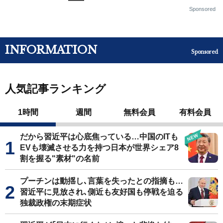
Sponsored
INFORMATION
Sponsored
人気記事ランキング
1時間
週間
無料会員
有料会員
だから習近平は心底焦っている…中国のITも
EVも壊滅させる力を持つ日本が世界シェア8
割を握る"素材"の名前
プーチンは動揺し､言葉を失ったとの指摘も…
習近平に見放され､側近も友好国も停戦を迫る
独裁政権の末期症状