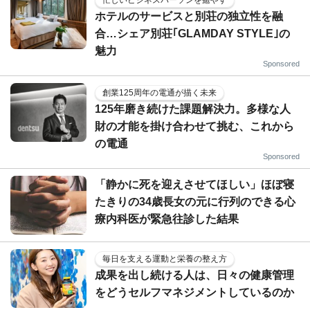
忙しいビジネスパーソンを癒やす
ホテルのサービスと別荘の独立性を融
合…シェア別荘｢GLAMDAY STYLE｣の
魅力
Sponsored
創業125周年の電通が描く未来
125年磨き続けた課題解決力。多様な人
財の才能を掛け合わせて挑む、これから
の電通
Sponsored
「静かに死を迎えさせてほしい」ほぼ寝
たきりの34歳長女の元に行列のできる心
療内科医が緊急往診した結果
毎日を支える運動と栄養の整え方
成果を出し続ける人は、日々の健康管理
をどうセルフマネジメントしているのか
——