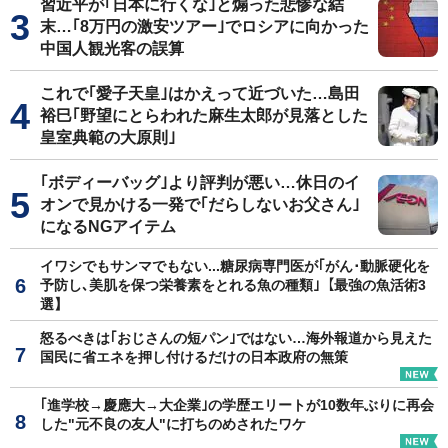
習近平が｢日本に行くな｣と煽った悲惨な結
末…｢8万円の激安ツアー｣でロシアに向かった
中国人観光客の誤算
これで｢愛子天皇｣はかえって近づいた…島田
裕巳｢野望にとらわれた麻生太郎が見落とした
皇室典範の大原則｣
｢ボディーバッグ｣より評判が悪い…休日のイ
オンで見かける一発で｢だらしないお父さん｣
になるNGアイテム
イワシでもサンマでもない...糖尿病専門医が｢がん･動脈硬化を
予防し､美肌を保つ栄養素をとれる魚の種類｣【最強の魚活術3
選】
怒るべきは｢おじさんの短パン｣ではない…海外報道から見えた
国民に省エネを押し付けるだけの日本政府の無策
｢進学校→慶應大→大企業｣の学歴エリートが10数年ぶりに再会
した"元不良の友人"に打ちのめされたワケ