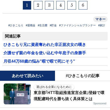
1
2
3
4
5
6
マネー
#ひきこもり
#退職金
#生活費
#貯金
#ファイナンシャルプランナー
#家計
関連記事
ひきこもり兄に資産奪われた非正規次女の嘆き
介護せず親の年金を使い込む中年息子の身勝手
月収44万68歳の悩み"暇で暇で死にそう"
あわせて読みたい
#ひきこもりの記事
選ばれる企業になるために
東京都｢HTT取組推進宣言企業｣登録で環
境配慮時代を勝ち抜く具体策とは
Sponsored