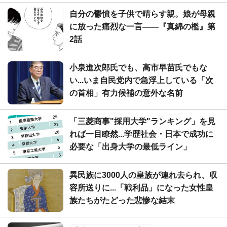
自分の鬱憤を子供で晴らす親。娘が母親
に放った痛烈な一言――『真綿の檻』第
2話
小泉進次郎氏でも、高市早苗氏でもな
い...いま自民党内で急浮上している「次
の首相」有力候補の意外な名前
「三菱商事"採用大学"ランキング」を見
れば一目瞭然...学歴社会・日本で成功に
必要な「出身大学の最低ライン」
異民族に3000人の皇族が連れ去られ、収
容所送りに...「戦利品」になった女性皇
族たちがたどった悲惨な結末