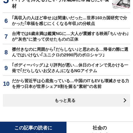
材
｢高収入の人ほど幸せ｣は間違いだった…世界160カ国研究で分
かった｢幸福を感じにくくなる年収｣の分岐点
台湾では6歳未満は鑑賞NGに…大人が震撼する映画｢ちいかわ｣
が"灰色"に塗って伏せたものの正体
襟付きなのに周囲から｢だらしない｣と思われる…帰省の際に選
んではいけない｢ユニクロの2990円のポロシャツ｣
｢ボディーバッグ｣より評判が悪い…休日のイオンで見かける一
発で｢だらしないお父さん｣になるNGアイテム
だから習近平は心底焦っている…中国のITもEVも壊滅させる力
を持つ日本が世界シェア8割を握る"素材"の名前
もっと見る
この記事の読者に
社会の