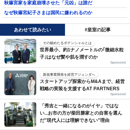
秋篠宮家を家庭崩壊させた「元凶」は誰だ
なぜ秋篠宮紀子さまは国民に嫌われるのか
あわせて読みたい
#皇室の記事
その秘めたるポテンシャルとは
世界最小、約1ナノメートルの｢微細水粒
子｣はなぜ髪や肌を潤すのか
Sponsored
新規事業開発を経営アジェンダへ
スタートアップ探索からM&Aまで、経営
戦略の実装を支援するAT PARTNERS
Sponsored
「秀吉と一緒になるのがイヤ」ではな
い...お市の方が柴田勝家との自害を選ん
だ"現代人には理解できない"理由