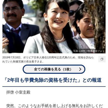
写真＝AFP／時事通信フォト
2019年7月18日、ボリビア日本人移住120周年記念式典のため、現地を訪ねら
れていた秋篠宮家の長女眞子さま。
全ての画像を見る（1枚）
「2年目も学費免除の資格を受けた」との報道
拝啓 小室圭殿
突然、このようなお手紙を差し上げる無礼をお許しくだ