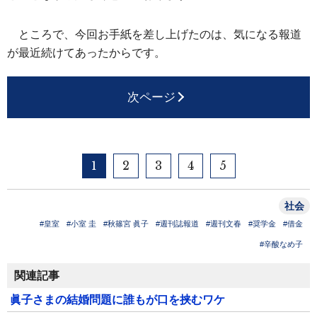
ところで、今回お手紙を差し上げたのは、気になる報道
が最近続けてあったからです。
次ページ
1
2
3
4
5
社会
#皇室
#小室 圭
#秋篠宮 眞子
#週刊誌報道
#週刊文春
#奨学金
#借金
#辛酸なめ子
関連記事
眞子さまの結婚問題に誰もが口を挟むワケ