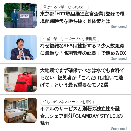
選ばれる企業になるために
東京都｢HTT取組推進宣言企業｣登録で環
境配慮時代を勝ち抜く具体策とは
Sponsored
中堅企業にリーズナブルな新提案
なぜ複雑なSFAは挫折する？少人数組織
に最適な「名刺管理の延長」で進めるDX
Sponsored
大地震でまず確保すべきは水でも食料で
もない...被災者が「これだけは担いで逃
げて」という最も重要なモノ2選
忙しいビジネスパーソンを癒やす
ホテルのサービスと別荘の独立性を融
合…シェア別荘｢GLAMDAY STYLE｣の
魅力
Sponsored