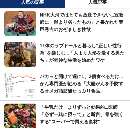
人気の記事
人気記事
NHK大河ではとても放送できない...宣教
師に「獣より劣ったもの」と書かれた豊
臣秀吉のおぞましき性欲
11体のラブドールと暮らし"正しい性行
為"を楽しむ...「人より人形を愛する男た
ち」が奇妙な生活を始めたワケ
パカッと開けて週に1、2個食べるだけ...
がん専門医が勧める「大腸がんを予防す
るオメガ脂肪酸たっぷり食品」
「牛乳だけ」よりずっと効果的...医師
「必ず一緒に摂って」と断言、骨を強く
する"スーパーで買える食材"