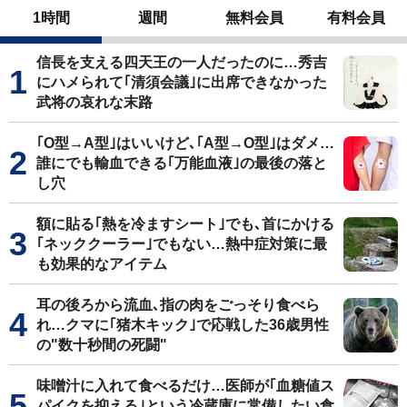
1時間
週間
無料会員
有料会員
信長を支える四天王の一人だったのに…秀吉
にハメられて｢清須会議｣に出席できなかった
武将の哀れな末路
｢O型→A型｣はいいけど､｢A型→O型｣はダメ…
誰にでも輸血できる｢万能血液｣の最後の落と
し穴
額に貼る｢熱を冷ますシート｣でも､首にかける
｢ネッククーラー｣でもない…熱中症対策に最
も効果的なアイテム
耳の後ろから流血､指の肉をごっそり食べら
れ…クマに｢猪木キック｣で応戦した36歳男性
の"数十秒間の死闘"
味噌汁に入れて食べるだけ…医師が｢血糖値ス
パイクを抑える｣という冷蔵庫に常備したい食