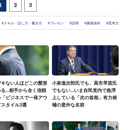
1
2
3
#スキル・話し方・書き方
#プレゼン
#説明
#書籍抜粋
#思考力
デキない人ほどこの髪形
小泉進次郎氏でも、高市早苗氏
る...相手から全く信頼
でもない...いま自民党内で急浮
い「ビジネスで一発アウ
上している「次の首相」有力候
アスタイル3選
補の意外な名前