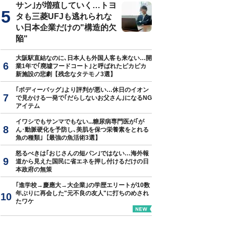
サン｣が増殖していく…トヨ
タも三菱UFJも逃れられな
い日本企業だけの"構造的欠
陥"
大阪駅直結なのに､日本人も外国人客も来ない…開
業1年で｢廃墟フードコート｣と呼ばれたピカピカ
新施設の悲劇【残念なタテモノ3選】
｢ボディーバッグ｣より評判が悪い…休日のイオン
で見かける一発で｢だらしないお父さん｣になるNG
アイテム
イワシでもサンマでもない...糖尿病専門医が｢が
ん･動脈硬化を予防し､美肌を保つ栄養素をとれる
魚の種類｣【最強の魚活術3選】
怒るべきは｢おじさんの短パン｣ではない…海外報
道から見えた国民に省エネを押し付けるだけの日
本政府の無策
｢進学校→慶應大→大企業｣の学歴エリートが10数
年ぶりに再会した"元不良の友人"に打ちのめされ
たワケ