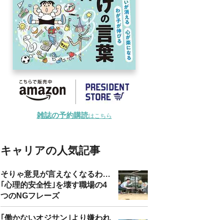
雑誌の予約購読
はこちら
キャリアの人気記事
そりゃ意見が言えなくなるわ…
｢心理的安全性｣を壊す職場の4
つのNGフレーズ
｢働かないオジサン｣より嫌われ