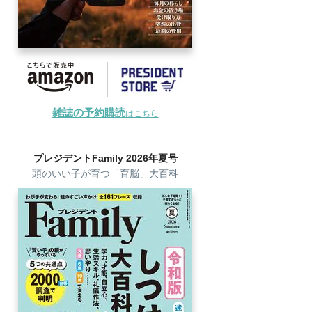
雑誌の予約購読
はこちら
プレジデントFamily 2026年夏号
頭のいい子が育つ「育脳」大百科