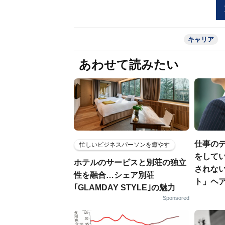
キャリア
あわせて読みたい
仕事の
忙しいビジネスパーソンを癒やす
をしてい
ホテルのサービスと別荘の独立
されな
性を融合…シェア別荘
ト」ヘ
｢GLAMDAY STYLE｣の魅力
Sponsored