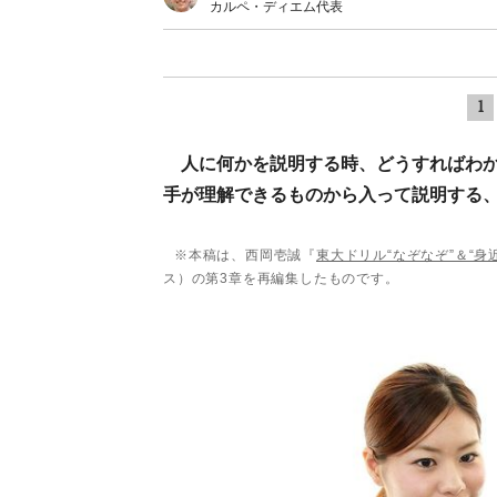
カルペ・ディエム代表
1
人に何かを説明する時、どうすればわ
手が理解できるものから入って説明する
※本稿は、西岡壱誠『
東大ドリル“なぞなぞ”＆“
ス）の第3章を再編集したものです。