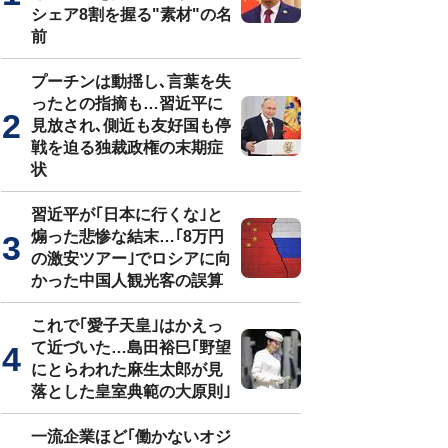
シェア8割を握る"素材"の名
前
プーチンは動揺し､言葉を失
ったとの指摘も…習近平に
見放され､側近も友好国も停
戦を迫る独裁政権の末期症
状
習近平が｢日本に行くな｣と
煽った悲惨な結末…｢8万円
の激安ツアー｣でロシアに向
かった中国人観光客の誤算
これで｢愛子天皇｣はかえっ
て近づいた…島田裕巳｢野望
にとらわれた麻生太郎が見
落とした皇室典範の大原則｣
一流企業ほど｢働かないオジ