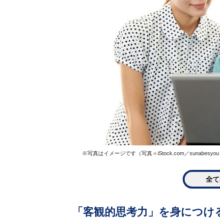
※写真はイメージです（写真＝iStock.com／sunabesyo
全て
「客観的思考力」を身につけ