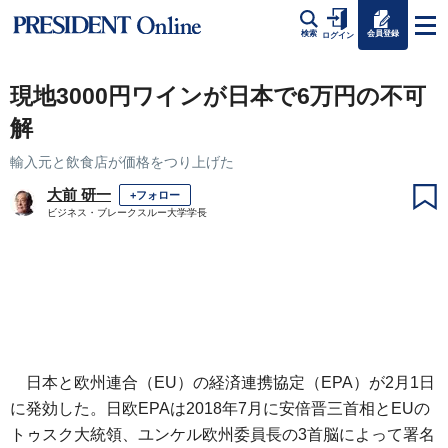
会員登録
検索
ログイン
現地3000円ワインが日本で6万円の不可
解
輸入元と飲食店が価格をつり上げた
大前 研一
+フォロー
ビジネス・ブレークスルー大学学長
日本と欧州連合（EU）の経済連携協定（EPA）が2月1日
に発効した。日欧EPAは2018年7月に安倍晋三首相とEUの
トゥスク大統領、ユンケル欧州委員長の3首脳によって署名