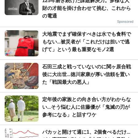
125年磨き続けた課題解決力。多様な人
財の才能を掛け合わせて挑む、これから
の電通
Sponsored
大地震でまず確保すべきは水でも食料で
もない...被災者が「これだけは担いで逃
げて」という最も重要なモノ2選
石田三成と戦っていないのに関ヶ原合戦
後に大出世...徳川家康が厚い信頼を置い
た「戦国最大の悪人」
定年後の家族との向き合い方がわからな
い...そう悩む人に佐藤優が「鬼滅の刃が
参考になる」と話すワケ
パカッと開けて週に1、2個食べるだけ...