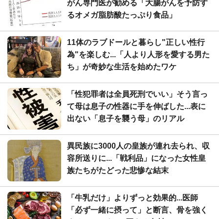
がん専門医が勧める「大腸がんを予防す
るオメガ脂肪酸たっぷり食品」
11体のラブドールと暮らし"正しい性行
為"を楽しむ...「人より人形を愛する男た
ち」が奇妙な生活を始めたワケ
「性犯罪者は全員死刑でいい」そう言っ
て母は息子の性器に手を伸ばした...表に
出ない「息子を襲う母」のリアル
異民族に3000人の皇族が連れ去られ、収
容所送りに...「戦利品」になった女性皇
族たちがたどった悲惨な結末
「牛乳だけ」よりずっと効果的...医師
「必ず一緒に摂って」と断言、骨を強く