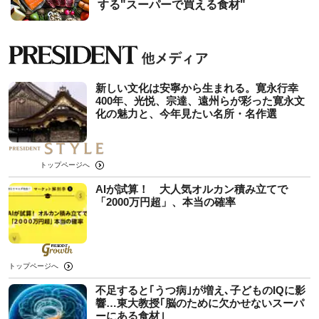
する"スーパーで買える食材"
新しい文化は安寧から生まれる。寛永行幸
400年、光悦、宗達、遠州らが彩った寛永文
化の魅力と、今年見たい名所・名作選
トップページへ
AIが試算！ 大人気オルカン積み立てで
「2000万円超」、本当の確率
トップページへ
不足すると｢うつ病｣が増え､子どものIQに影
響…東大教授｢脳のために欠かせないスーパ
ーにある食材｣