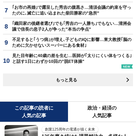
｢お市の再婚｣で露呈した秀吉の腹黒さ…清須会議の約束を守っ
たのに､滅亡に追い込まれた柴田勝家の"急所"
｢織田家の後継者選び｣でも｢秀吉の一人勝ち｣でもない…清洲会
議で信長の息子2人が争った"本当の争点"
不足すると｢うつ病｣が増え､子どものIQに影響…東大教授｢脳の
ために欠かせないスーパーにある食材｣
見た目年齢に40歳の差を生む…医師が｢太りにくい体をつくる｣
と話す1日にわずか10回の"脱ET体操"
もっと見る
この記事の読者に
政治・経済の
人気の記事
人気記事
創業125周年の電通が描く未来