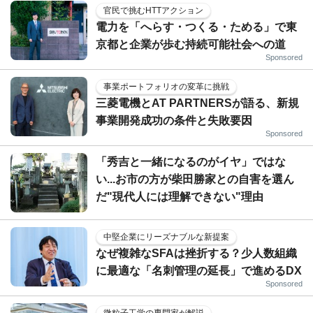
官民で挑むHTTアクション
電力を「へらす・つくる・ためる」で東
京都と企業が歩む持続可能社会への道
Sponsored
事業ポートフォリオの変革に挑戦
三菱電機とAT PARTNERSが語る、新規
事業開発成功の条件と失敗要因
Sponsored
「秀吉と一緒になるのがイヤ」ではな
い...お市の方が柴田勝家との自害を選ん
だ"現代人には理解できない"理由
中堅企業にリーズナブルな新提案
なぜ複雑なSFAは挫折する？少人数組織
に最適な「名刺管理の延長」で進めるDX
Sponsored
微粒子工学の専門家が解説