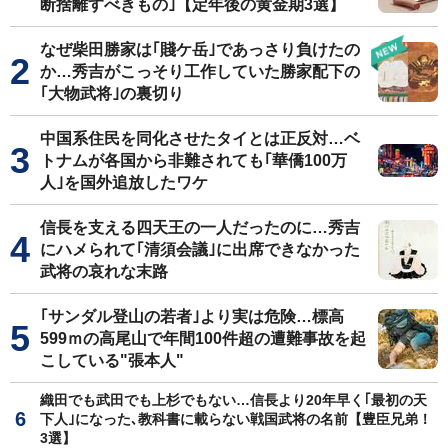
断捨離すべきもの｣【定年後の黄金期3選】
なぜ柴田勝家は｢賤ケ岳｣であっさり負けたの
か…秀吉がこっそり工作していた勝家配下の
｢大物武将｣の裏切り
中国系住民を同化させたタイとは正反対…ベ
トナムが各国から非難されても｢華僑100万
人｣を国外追放したワケ
信長を支える四天王の一人だったのに…秀吉
にハメられて｢清須会議｣に出席できなかった
武将の哀れな末路
｢サンダル登山の若者｣より実は危険…標高
599ｍの高尾山で年間100件超の遭難事故を起
こしている"張本人"
織田でも武田でも上杉でもない…信長より20年早く｢最初の天
下人｣になった､教科書に載らない戦国武将の名前【豊臣兄弟！
3選】