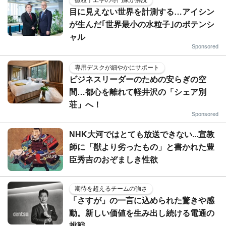
目に見えない世界を計測する…アイシン
が生んだ｢世界最小の水粒子｣のポテンシ
ャル
Sponsored
専用デスクが細やかにサポート
ビジネスリーダーのための安らぎの空
間…都心を離れて軽井沢の「シェア別
荘」へ！
Sponsored
NHK大河ではとても放送できない...宣教
師に「獣より劣ったもの」と書かれた豊
臣秀吉のおぞましき性欲
期待を超えるチームの強さ
「さすが」の一言に込められた驚きや感
動。新しい価値を生み出し続ける電通の
挑戦