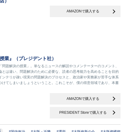
店）
AMAZONで購入する
授業』（プレジデント社）
「問題解決の授業」。単なるニュースの解説やコメンテーターのコメント、
論とは違い、問題解決のために必要な、読者の思考能力を高めることを目的
インテリが疎い現実の問題解決のプロセスと、政治家や実務家が苦手な体系
つけてしまいましょうということ。これこそが、僕の得意領域であり、本書
AMAZONで購入する
PRESIDENT Storeで購入する
済
#国内政治
#大阪・近畿
#選挙
#大阪維新の会
#大阪都構想