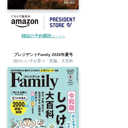
雑誌の予約購読
はこちら
プレジデントFamily 2026年夏号
頭のいい子が育つ「育脳」大百科