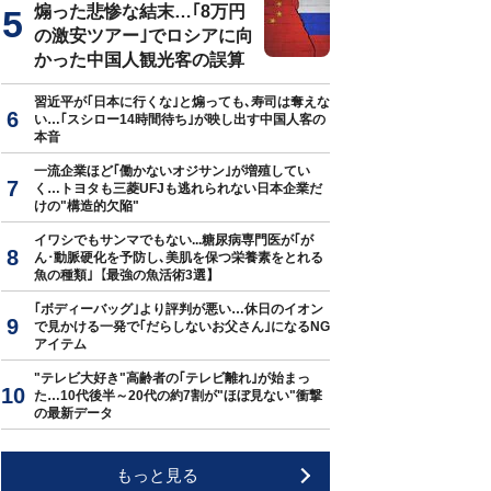
煽った悲惨な結末…｢8万円
の激安ツアー｣でロシアに向
かった中国人観光客の誤算
習近平が｢日本に行くな｣と煽っても､寿司は奪えな
い…｢スシロー14時間待ち｣が映し出す中国人客の
本音
一流企業ほど｢働かないオジサン｣が増殖してい
く…トヨタも三菱UFJも逃れられない日本企業だ
けの"構造的欠陥"
イワシでもサンマでもない...糖尿病専門医が｢が
ん･動脈硬化を予防し､美肌を保つ栄養素をとれる
魚の種類｣【最強の魚活術3選】
｢ボディーバッグ｣より評判が悪い…休日のイオン
で見かける一発で｢だらしないお父さん｣になるNG
アイテム
"テレビ大好き"高齢者の｢テレビ離れ｣が始まっ
た…10代後半～20代の約7割が"ほぼ見ない"衝撃
の最新データ
もっと見る