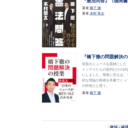
『憲法問答』（徳間書
著者
橋下 徹
著者
木村 草太
『橋下徹の問題解決の
現実のニュースを題材にした
インテリたちの批判だけの評
にしました。簡単に言えば、
的な理論の両者を本書でくっ
の特色だと思う。
著者
橋下 徹
政治・経