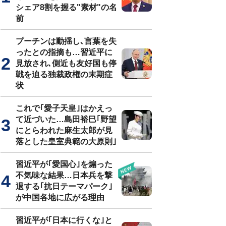
シェア8割を握る"素材"の名
前
プーチンは動揺し､言葉を失
ったとの指摘も…習近平に
見放され､側近も友好国も停
戦を迫る独裁政権の末期症
状
これで｢愛子天皇｣はかえっ
て近づいた…島田裕巳｢野望
にとらわれた麻生太郎が見
落とした皇室典範の大原則｣
習近平が｢愛国心｣を煽った
不気味な結果…日本兵を撃
退する｢抗日テーマパーク｣
が中国各地に広がる理由
習近平が｢日本に行くな｣と