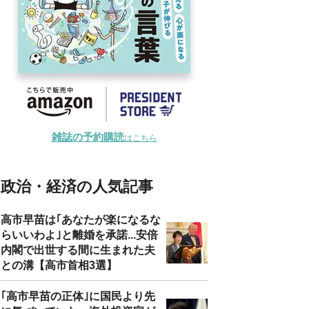
雑誌の予約購読
はこちら
政治・経済の人気記事
高市早苗は｢あなたが楽になるな
らいいわよ｣と離婚を承諾...安倍
内閣で出世する間に生まれた夫
との溝【高市首相3選】
｢高市早苗の正体｣に国民より先