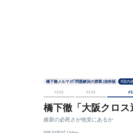
橋下徹メルマガ｢問題解決の授業｣抜粋版
#国内
#141
#142
#
橋下徹「大阪クロス
維新の必死さが他党にあるか
PRESIDENT Online