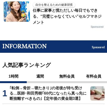
自分を整えるための健康習慣
仕事に家事と慌ただしい毎日でもでき
る、“完璧じゃなくていい”セルフマネジ
メント
Sponsored
INFORMATION
Sponsored
人気記事ランキング
1時間
週間
無料会員
有料会員
｢転倒→骨折→寝たきり｣の老後が待ち受け
る…医師･和田秀樹｢60代になったら真っ先に
断捨離すべきもの｣【定年後の黄金期3選】