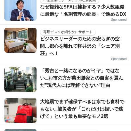
なぜ複雑なSFAは挫折する？少人数組織
に最適な「名刺管理の延長」で進めるDX
Sponsored
専用デスクが細やかにサポート
ビジネスリーダーのための安らぎの空
間…都心を離れて軽井沢の「シェア別
荘」へ！
Sponsored
「秀吉と一緒になるのがイヤ」ではな
い...お市の方が柴田勝家との自害を選ん
だ"現代人には理解できない"理由
大地震でまず確保すべきは水でも食料で
もない...被災者が「これだけは担いで逃
げて」という最も重要なモノ2選