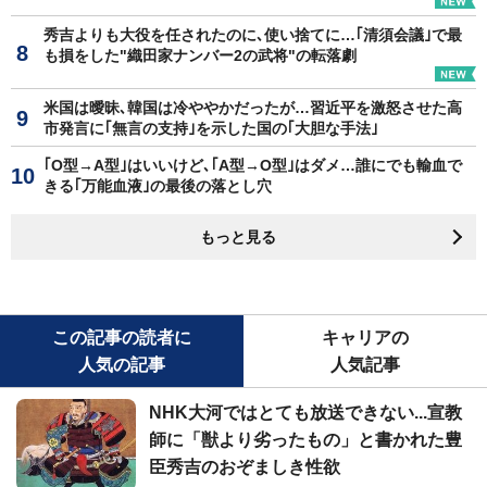
秀吉よりも大役を任されたのに､使い捨てに…｢清須会議｣で最
も損をした"織田家ナンバー2の武将"の転落劇
米国は曖昧､韓国は冷ややかだったが…習近平を激怒させた高
市発言に｢無言の支持｣を示した国の｢大胆な手法｣
｢O型→A型｣はいいけど､｢A型→O型｣はダメ…誰にでも輸血で
きる｢万能血液｣の最後の落とし穴
もっと見る
この記事の読者に
キャリアの
人気の記事
人気記事
NHK大河ではとても放送できない...宣教
師に「獣より劣ったもの」と書かれた豊
臣秀吉のおぞましき性欲