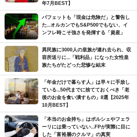
年7月BEST】
バフェットも「現金は危険だ」と警告し
た...オルカンでもS&P500でもない、イ
ンフレ時こそ強さを発揮する「資産」
異民族に3000人の皇族が連れ去られ、収
容所送りに...「戦利品」になった女性皇
族たちがたどった悲惨な結末
「年金だけで暮らす人」は早々に手放し
ている...50代までに捨てておくべき「老
後のお金を食い潰すもの」8選【2025年
10月BEST】
「本当のお金持ち」はポルシェやフェラ
ーリには乗っていない...FPが実際に目に
した「富裕層のクルマ」の真実