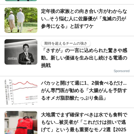
定年後の家族との向き合い方がわからな
い...そう悩む人に佐藤優が「鬼滅の刃が
参考になる」と話すワケ
期待を超えるチームの強さ
「さすが」の一言に込められた驚きや感
動。新しい価値を生み出し続ける電通の
挑戦
Sponsored
パカッと開けて週に1、2個食べるだけ...
がん専門医が勧める「大腸がんを予防す
るオメガ脂肪酸たっぷり食品」
大地震でまず確保すべきは水でも食料で
もない...被災者が「これだけは担いで逃
げて」という最も重要なモノ2選【2025