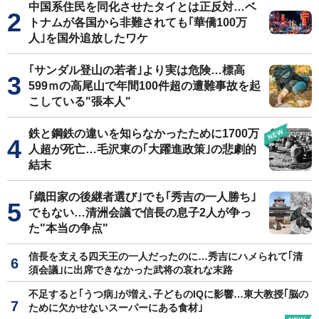
中国系住民を同化させたタイとは正反対…ベ
トナムが各国から非難されても｢華僑100万
人｣を国外追放したワケ
｢サンダル登山の若者｣より実は危険…標高
599ｍの高尾山で年間100件超の遭難事故を起
こしている"張本人"
鉄と鋼鉄の違いを知らなかったために1700万
人超が死亡…毛沢東の｢大躍進政策｣の悲劇的
結末
｢織田家の後継者選び｣でも｢秀吉の一人勝ち｣
でもない…清洲会議で信長の息子2人が争っ
た"本当の争点"
信長を支える四天王の一人だったのに…秀吉にハメられて｢清
須会議｣に出席できなかった武将の哀れな末路
不足すると｢うつ病｣が増え､子どものIQに影響…東大教授｢脳の
ために欠かせないスーパーにある食材｣