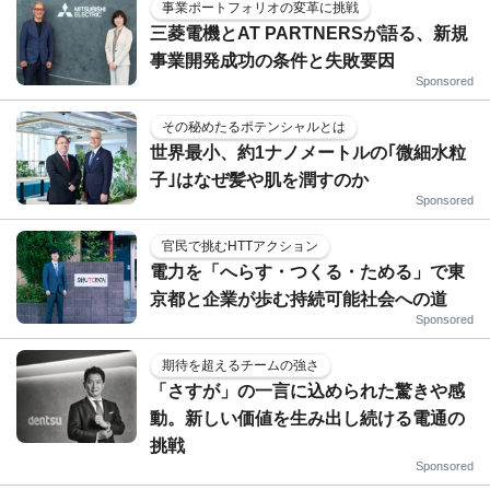
事業ポートフォリオの変革に挑戦
三菱電機とAT PARTNERSが語る、新規
事業開発成功の条件と失敗要因
Sponsored
その秘めたるポテンシャルとは
世界最小、約1ナノメートルの｢微細水粒
子｣はなぜ髪や肌を潤すのか
Sponsored
官民で挑むHTTアクション
電力を「へらす・つくる・ためる」で東
京都と企業が歩む持続可能社会への道
Sponsored
期待を超えるチームの強さ
「さすが」の一言に込められた驚きや感
動。新しい価値を生み出し続ける電通の
挑戦
Sponsored