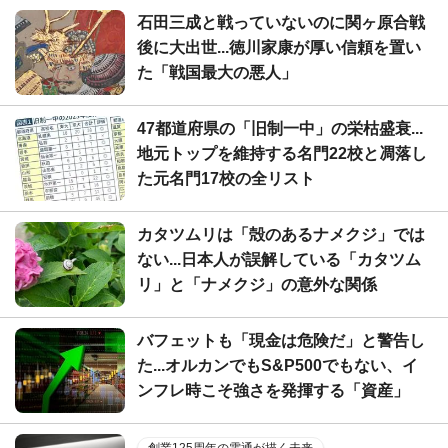
石田三成と戦っていないのに関ヶ原合戦
後に大出世...徳川家康が厚い信頼を置い
た「戦国最大の悪人」
47都道府県の「旧制一中」の栄枯盛衰...
地元トップを維持する名門22校と凋落し
た元名門17校の全リスト
カタツムリは「殻のあるナメクジ」では
ない...日本人が誤解している「カタツム
リ」と「ナメクジ」の意外な関係
バフェットも「現金は危険だ」と警告し
た...オルカンでもS&P500でもない、イ
ンフレ時こそ強さを発揮する「資産」