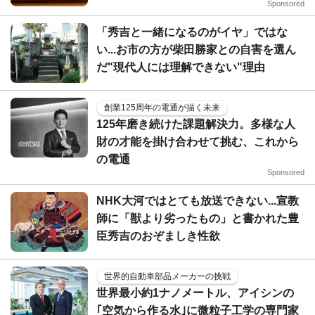
Sponsored
「秀吉と一緒になるのがイヤ」ではな
い...お市の方が柴田勝家との自害を選ん
だ"現代人には理解できない"理由
創業125周年の電通が描く未来
125年磨き続けた課題解決力。多様な人
財の才能を掛け合わせて挑む、これから
の電通
Sponsored
NHK大河ではとても放送できない...宣教
師に「獣より劣ったもの」と書かれた豊
臣秀吉のおぞましき性欲
世界的自動車部品メーカーの挑戦
世界最小約1ナノメートル、アイシンの
｢空気から作る水｣に微粒子工学の専門家