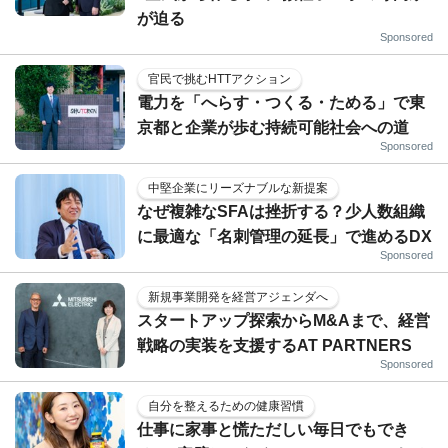
が迫る
Sponsored
官民で挑むHTTアクション
電力を「へらす・つくる・ためる」で東
京都と企業が歩む持続可能社会への道
Sponsored
中堅企業にリーズナブルな新提案
なぜ複雑なSFAは挫折する？少人数組織
に最適な「名刺管理の延長」で進めるDX
Sponsored
新規事業開発を経営アジェンダへ
スタートアップ探索からM&Aまで、経営
戦略の実装を支援するAT PARTNERS
Sponsored
自分を整えるための健康習慣
仕事に家事と慌ただしい毎日でもでき