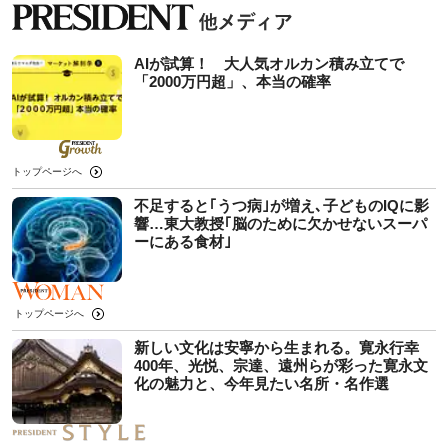
AIが試算！ 大人気オルカン積み立てで
「2000万円超」、本当の確率
トップページへ
不足すると｢うつ病｣が増え､子どものIQに影
響…東大教授｢脳のために欠かせないスーパ
ーにある食材｣
トップページへ
新しい文化は安寧から生まれる。寛永行幸
400年、光悦、宗達、遠州らが彩った寛永文
化の魅力と、今年見たい名所・名作選