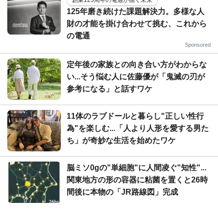
創業125周年の電通が描く未来
125年磨き続けた課題解決力。多様な人
財の才能を掛け合わせて挑む、これから
の電通
Sponsored
定年後の家族との向き合い方がわからな
い...そう悩む人に佐藤優が「鬼滅の刃が
参考になる」と話すワケ
11体のラブドールと暮らし"正しい性行
為"を楽しむ...「人より人形を愛する男た
ち」が奇妙な生活を始めたワケ
脳ミソ0gの"単細胞"に人間凌ぐ"知性"...
関東地方の形の容器に粘菌を置くと26時
間後に本物の「JR路線図」完成