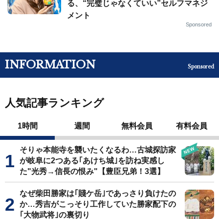
る、“完璧じゃなくていい”セルフマネジ
メント
Sponsored
INFORMATION
Sponsored
人気記事ランキング
1時間
週間
無料会員
有料会員
そりゃ本能寺を襲いたくなるわ…古城探訪家
が岐阜に2つある｢あけち城｣を訪ね実感し
た"光秀→信長の恨み"【豊臣兄弟！3選】
なぜ柴田勝家は｢賤ケ岳｣であっさり負けたの
か…秀吉がこっそり工作していた勝家配下の
｢大物武将｣の裏切り