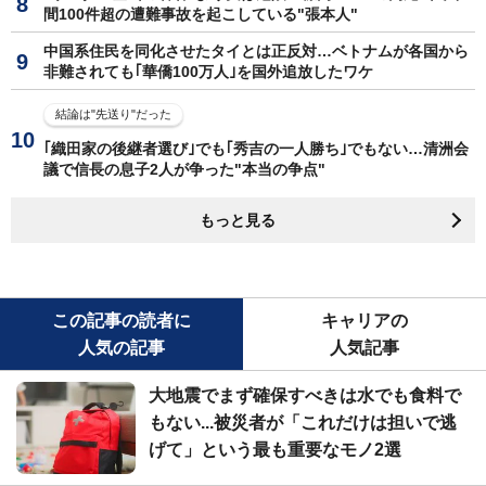
間100件超の遭難事故を起こしている"張本人"
中国系住民を同化させたタイとは正反対…ベトナムが各国から
非難されても｢華僑100万人｣を国外追放したワケ
結論は"先送り"だった
｢織田家の後継者選び｣でも｢秀吉の一人勝ち｣でもない…清洲会
議で信長の息子2人が争った"本当の争点"
もっと見る
この記事の読者に
キャリアの
人気の記事
人気記事
大地震でまず確保すべきは水でも食料で
もない...被災者が「これだけは担いで逃
げて」という最も重要なモノ2選