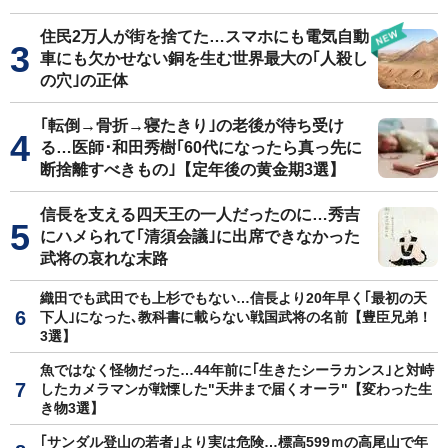
住民2万人が街を捨てた…スマホにも電気自動
車にも欠かせない銅を生む世界最大の｢人殺し
の穴｣の正体
｢転倒→骨折→寝たきり｣の老後が待ち受け
る…医師･和田秀樹｢60代になったら真っ先に
断捨離すべきもの｣【定年後の黄金期3選】
信長を支える四天王の一人だったのに…秀吉
にハメられて｢清須会議｣に出席できなかった
武将の哀れな末路
織田でも武田でも上杉でもない…信長より20年早く｢最初の天
下人｣になった､教科書に載らない戦国武将の名前【豊臣兄弟！
3選】
魚ではなく怪物だった…44年前に｢生きたシーラカンス｣と対峙
したカメラマンが戦慄した"天井まで届くオーラ"【変わった生
き物3選】
｢サンダル登山の若者｣より実は危険…標高599ｍの高尾山で年