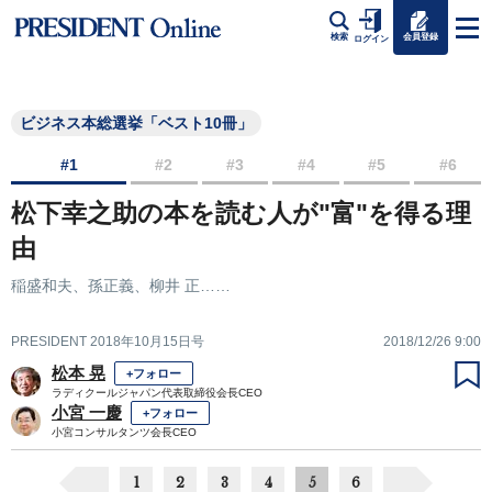
会員登録
検索
ログイン
ビジネス本総選挙「ベスト10冊」
#1
#2
#3
#4
#5
#6
松下幸之助の本を読む人が"富"を得る理
由
稲盛和夫、孫正義、柳井 正……
PRESIDENT 2018年10月15日号
2018/12/26 9:00
松本 晃
+フォロー
ラディクールジャパン代表取締役会長CEO
小宮 一慶
+フォロー
小宮コンサルタンツ会長CEO
1
2
3
4
5
6