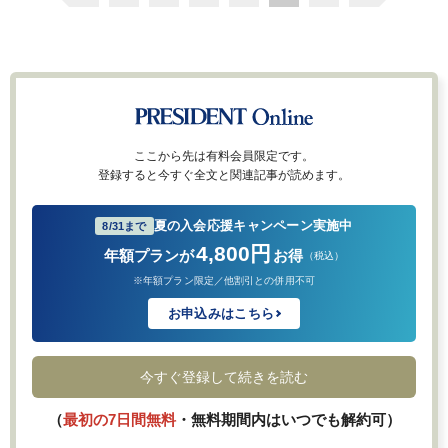
ここから先は有料会員限定です。
登録すると今すぐ全文と関連記事が読めます。
夏の入会応援キャンペーン実施中
8/31まで
4,800円
年額プランが
お得
（税込）
※年額プラン限定／他割引との併用不可
お申込みはこちら
今すぐ登録して続きを読む
（
最初の7日間無料
・無料期間内はいつでも解約可）