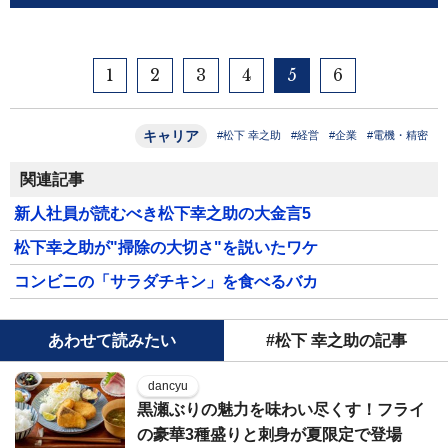
1
2
3
4
5
6
キャリア
#松下 幸之助
#経営
#企業
#電機・精密
関連記事
新人社員が読むべき松下幸之助の大金言5
松下幸之助が"掃除の大切さ"を説いたワケ
コンビニの「サラダチキン」を食べるバカ
あわせて読みたい
#松下 幸之助の記事
dancyu
黒瀬ぶりの魅力を味わい尽くす！フライ
の豪華3種盛りと刺身が夏限定で登場