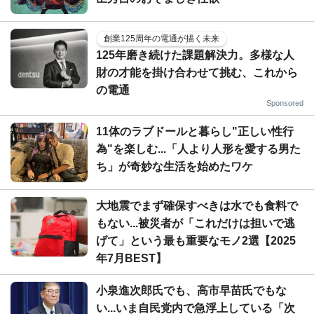
創業125周年の電通が描く未来
125年磨き続けた課題解決力。多様な人
財の才能を掛け合わせて挑む、これから
の電通
Sponsored
11体のラブドールと暮らし"正しい性行
為"を楽しむ...「人より人形を愛する男た
ち」が奇妙な生活を始めたワケ
大地震でまず確保すべきは水でも食料で
もない...被災者が「これだけは担いで逃
げて」という最も重要なモノ2選【2025
年7月BEST】
小泉進次郎氏でも、高市早苗氏でもな
い...いま自民党内で急浮上している「次