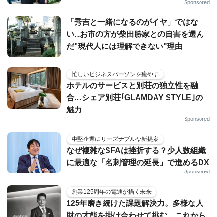
Sponsored
「秀吉と一緒になるのがイヤ」ではな
い...お市の方が柴田勝家との自害を選ん
だ"現代人には理解できない"理由
忙しいビジネスパーソンを癒やす
ホテルのサービスと別荘の独立性を融
合…シェア別荘｢GLAMDAY STYLE｣の
魅力
Sponsored
中堅企業にリーズナブルな新提案
なぜ複雑なSFAは挫折する？少人数組織
に最適な「名刺管理の延長」で進めるDX
Sponsored
創業125周年の電通が描く未来
125年磨き続けた課題解決力。多様な人
財の才能を掛け合わせて挑む、これから