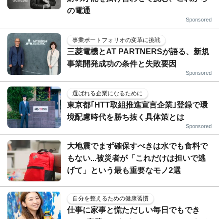
の電通
Sponsored
事業ポートフォリオの変革に挑戦
三菱電機とAT PARTNERSが語る、新規
事業開発成功の条件と失敗要因
Sponsored
選ばれる企業になるために
東京都｢HTT取組推進宣言企業｣登録で環
境配慮時代を勝ち抜く具体策とは
Sponsored
大地震でまず確保すべきは水でも食料で
もない...被災者が「これだけは担いで逃
げて」という最も重要なモノ2選
自分を整えるための健康習慣
仕事に家事と慌ただしい毎日でもでき