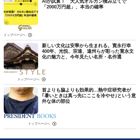
AIが試算！ 大人気オルカン積み立てで
「2000万円超」、本当の確率
トップページへ
新しい文化は安寧から生まれる。寛永行幸
400年、光悦、宗達、遠州らが彩った寛永文
化の魅力と、今年見たい名所・名作選
トップページへ
首よりも脇よりも効果的…熱中症研究者が
｢暑いときは真っ先にここを冷やせ｣という意
外な体の部位
トップページへ