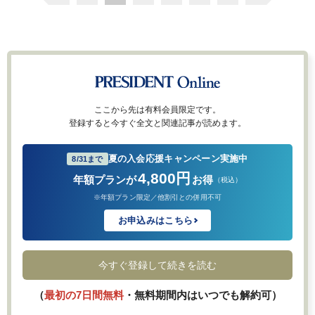
ここから先は有料会員限定です。
登録すると今すぐ全文と関連記事が読めます。
夏の入会応援キャンペーン実施中
8/31まで
4,800円
年額プランが
お得
（税込）
※年額プラン限定／他割引との併用不可
お申込みはこちら
今すぐ登録して続きを読む
（
最初の7日間無料
・無料期間内はいつでも解約可）