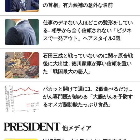
の首相」有力候補の意外な名前
仕事のデキない人ほどこの髪形をしてい
る...相手から全く信頼されない「ビジネ
スで一発アウト」ヘアスタイル3選
石田三成と戦っていないのに関ヶ原合戦
後に大出世...徳川家康が厚い信頼を置い
た「戦国最大の悪人」
パカッと開けて週に1、2個食べるだけ...
がん専門医が勧める「大腸がんを予防す
るオメガ脂肪酸たっぷり食品」