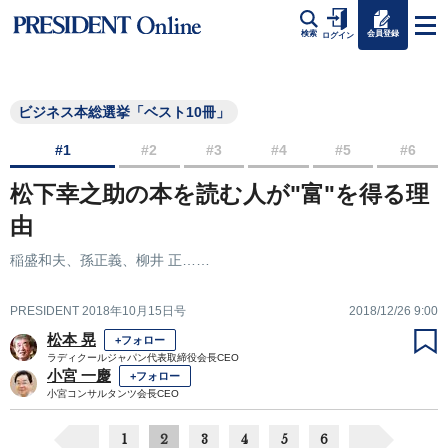
会員登録
検索
ログイン
ビジネス本総選挙「ベスト10冊」
#1
#2
#3
#4
#5
#6
松下幸之助の本を読む人が"富"を得る理
由
稲盛和夫、孫正義、柳井 正……
PRESIDENT 2018年10月15日号
2018/12/26 9:00
松本 晃
+フォロー
ラディクールジャパン代表取締役会長CEO
小宮 一慶
+フォロー
小宮コンサルタンツ会長CEO
1
2
3
4
5
6