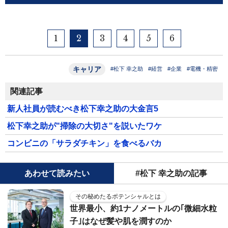
1
2
3
4
5
6
キャリア
#松下 幸之助
#経営
#企業
#電機・精密
関連記事
新人社員が読むべき松下幸之助の大金言5
松下幸之助が"掃除の大切さ"を説いたワケ
コンビニの「サラダチキン」を食べるバカ
あわせて読みたい
#松下 幸之助の記事
その秘めたるポテンシャルとは
世界最小、約1ナノメートルの｢微細水粒
子｣はなぜ髪や肌を潤すのか