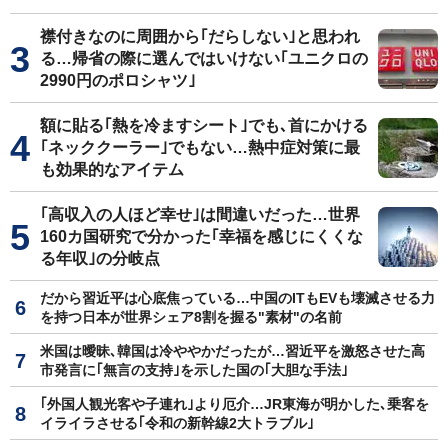
襟付きなのに周囲から｢だらしない｣と思われ
る…帰省の際に選んではいけない｢ユニクロの
2990円のポロシャツ｣
額に貼る｢熱を冷ますシート｣でも､首にかける
｢ネッククーラー｣でもない…熱中症対策に最
も効果的なアイテム
｢高収入の人ほど幸せ｣は間違いだった…世界
160カ国研究で分かった｢幸福を感じにくくな
る年収｣の分岐点
だから習近平は心底焦っている…中国のITもEVも壊滅させる力
を持つ日本が世界シェア8割を握る"素材"の名前
米国は曖昧､韓国は冷ややかだったが…習近平を激怒させた高
市発言に｢無言の支持｣を示した国の｢大胆な手法｣
｢外国人観光客や子連れ｣より厄介…JR東海が明かした､乗客を
イライラさせる｢令和の新幹線2大トラブル｣