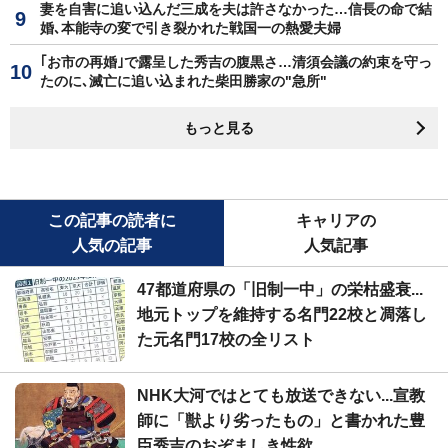
妻を自害に追い込んだ三成を夫は許さなかった…信長の命で結
婚､本能寺の変で引き裂かれた戦国一の熱愛夫婦
｢お市の再婚｣で露呈した秀吉の腹黒さ…清須会議の約束を守っ
たのに､滅亡に追い込まれた柴田勝家の"急所"
もっと見る
この記事の読者に
キャリアの
人気の記事
人気記事
47都道府県の「旧制一中」の栄枯盛衰...
地元トップを維持する名門22校と凋落し
た元名門17校の全リスト
NHK大河ではとても放送できない...宣教
師に「獣より劣ったもの」と書かれた豊
臣秀吉のおぞましき性欲