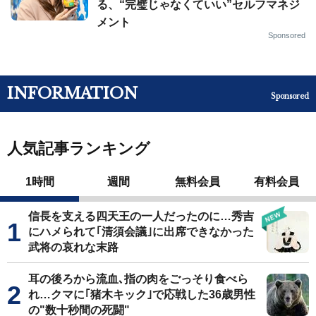
る、“完璧じゃなくていい”セルフマネジ
メント
Sponsored
INFORMATION
Sponsored
人気記事ランキング
1時間
週間
無料会員
有料会員
信長を支える四天王の一人だったのに…秀吉
にハメられて｢清須会議｣に出席できなかった
武将の哀れな末路
耳の後ろから流血､指の肉をごっそり食べら
れ…クマに｢猪木キック｣で応戦した36歳男性
の"数十秒間の死闘"