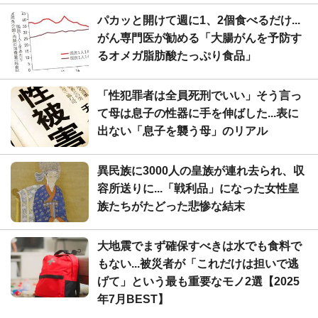
パカッと開けて週に1、2個食べるだけ...
がん専門医が勧める「大腸がんを予防す
るオメガ脂肪酸たっぷり食品」
「性犯罪者は全員死刑でいい」そう言っ
て母は息子の性器に手を伸ばした...表に
出ない「息子を襲う母」のリアル
異民族に3000人の皇族が連れ去られ、収
容所送りに...「戦利品」になった女性皇
族たちがたどった悲惨な結末
大地震でまず確保すべきは水でも食料で
もない...被災者が「これだけは担いで逃
げて」という最も重要なモノ2選【2025
年7月BEST】