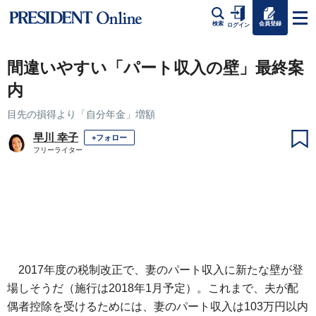
会員登録
検索
ログイン
間違いやすい「パート収入の壁」最終案
内
目先の損得より「自分年金」増額
早川 幸子
+フォロー
フリーライター
2017年度の税制改正で、妻のパート収入に新たな壁が登
場しそうだ（施行は2018年1月予定）。これまで、夫が配
偶者控除を受けるためには、妻のパート収入は103万円以内