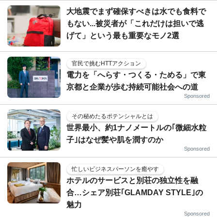
大地震でまず確保すべきは水でも食料で
もない...被災者が「これだけは担いで逃
げて」という最も重要なモノ2選
官民で挑むHTTアクション
電力を「へらす・つくる・ためる」で東
京都と企業が歩む持続可能社会への道
Sponsored
その秘めたるポテンシャルとは
世界最小、約1ナノメートルの｢微細水粒
子｣はなぜ髪や肌を潤すのか
Sponsored
忙しいビジネスパーソンを癒やす
ホテルのサービスと別荘の独立性を融
合…シェア別荘｢GLAMDAY STYLE｣の
魅力
Sponsored