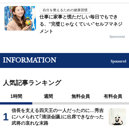
自分を整えるための健康習慣
仕事に家事と慌ただしい毎日でもでき
る、“完璧じゃなくていい”セルフマネジ
メント
Sponsored
INFORMATION
Sponsored
人気記事ランキング
1時間
週間
無料会員
有料会員
信長を支える四天王の一人だったのに…秀吉
にハメられて｢清須会議｣に出席できなかった
武将の哀れな末路