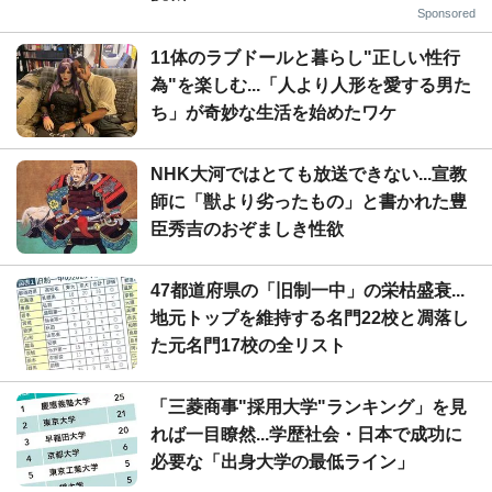
Sponsored
11体のラブドールと暮らし"正しい性行
為"を楽しむ...「人より人形を愛する男た
ち」が奇妙な生活を始めたワケ
NHK大河ではとても放送できない...宣教
師に「獣より劣ったもの」と書かれた豊
臣秀吉のおぞましき性欲
47都道府県の「旧制一中」の栄枯盛衰...
地元トップを維持する名門22校と凋落し
た元名門17校の全リスト
「三菱商事"採用大学"ランキング」を見
れば一目瞭然...学歴社会・日本で成功に
必要な「出身大学の最低ライン」