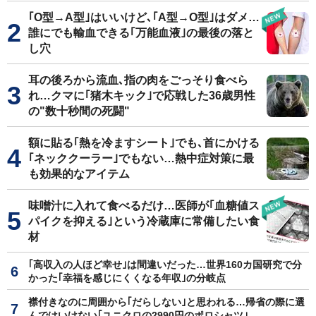
｢O型→A型｣はいいけど､｢A型→O型｣はダメ…
誰にでも輸血できる｢万能血液｣の最後の落と
し穴
耳の後ろから流血､指の肉をごっそり食べら
れ…クマに｢猪木キック｣で応戦した36歳男性
の"数十秒間の死闘"
額に貼る｢熱を冷ますシート｣でも､首にかける
｢ネッククーラー｣でもない…熱中症対策に最
も効果的なアイテム
味噌汁に入れて食べるだけ…医師が｢血糖値ス
パイクを抑える｣という冷蔵庫に常備したい食
材
｢高収入の人ほど幸せ｣は間違いだった…世界160カ国研究で分
かった｢幸福を感じにくくなる年収｣の分岐点
襟付きなのに周囲から｢だらしない｣と思われる…帰省の際に選
んではいけない｢ユニクロの2990円のポロシャツ｣