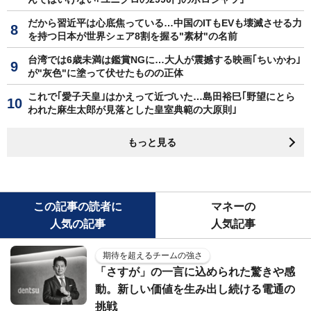
だから習近平は心底焦っている…中国のITもEVも壊滅させる力
を持つ日本が世界シェア8割を握る"素材"の名前
台湾では6歳未満は鑑賞NGに…大人が震撼する映画｢ちいかわ｣
が"灰色"に塗って伏せたものの正体
これで｢愛子天皇｣はかえって近づいた…島田裕巳｢野望にとら
われた麻生太郎が見落とした皇室典範の大原則｣
もっと見る
この記事の読者に
マネーの
人気の記事
人気記事
期待を超えるチームの強さ
「さすが」の一言に込められた驚きや感
動。新しい価値を生み出し続ける電通の
挑戦