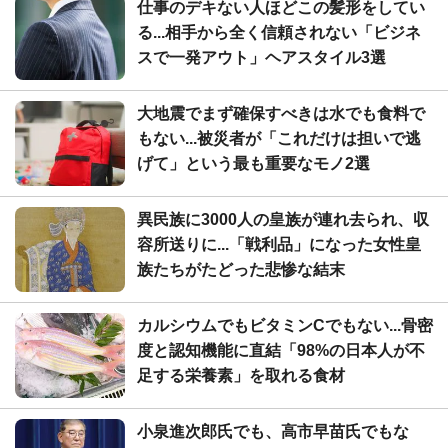
仕事のデキない人ほどこの髪形をしてい
る...相手から全く信頼されない「ビジネ
スで一発アウト」ヘアスタイル3選
大地震でまず確保すべきは水でも食料で
もない...被災者が「これだけは担いで逃
げて」という最も重要なモノ2選
異民族に3000人の皇族が連れ去られ、収
容所送りに...「戦利品」になった女性皇
族たちがたどった悲惨な結末
カルシウムでもビタミンCでもない...骨密
度と認知機能に直結「98%の日本人が不
足する栄養素」を取れる食材
小泉進次郎氏でも、高市早苗氏でもな