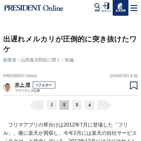
会員登録
検索
ログイン
出遅れメルカリが圧倒的に突き抜けたワ
ケ
創業者・山田進太郎氏に聞く：前編
PRESIDENT Online
2018/07/02 8:30
井上 理
+フォロー
フリーランス記者
1
2
3
4
フリマアプリの草分けは2012年7月に登場した「フリ
ル」。後に楽天が買収し、今年2月には楽天の自社サービス