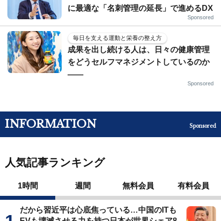
に最適な「名刺管理の延長」で進めるDX
Sponsored
毎日を支える運動と栄養の整え方
成果を出し続ける人は、日々の健康管理
をどうセルフマネジメントしているのか
——
Sponsored
INFORMATION
Sponsored
人気記事ランキング
1時間
週間
無料会員
有料会員
だから習近平は心底焦っている…中国のITも
EVも壊滅させる力を持つ日本が世界シェア8