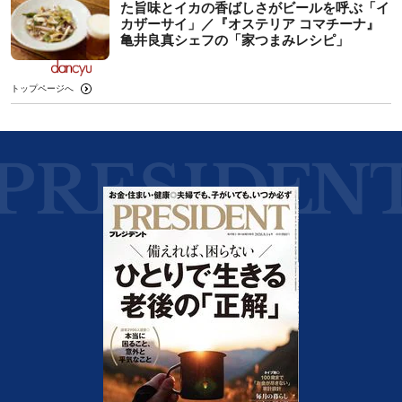
た旨味とイカの香ばしさがビールを呼ぶ「イ
カザーサイ」／『オステリア コマチーナ』
⻲井良真シェフの「家つまみレシピ」
トップページへ