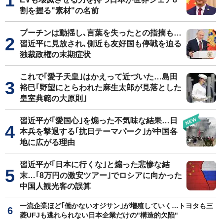
割を握る"素材"の名前
プーチンは動揺し､言葉を失ったとの指摘も…
習近平に見放され､側近も友好国も停戦を迫る
独裁政権の末期症状
これで｢愛子天皇｣はかえって近づいた…島田
裕巳｢野望にとらわれた麻生太郎が見落とした
皇室典範の大原則｣
習近平が｢愛国心｣を煽った不気味な結果…日
本兵を撃退する｢抗日テーマパーク｣が中国各
地に広がる理由
習近平が｢日本に行くな｣と煽った悲惨な結
末…｢8万円の激安ツアー｣でロシアに向かった
中国人観光客の誤算
一流企業ほど｢働かないオジサン｣が増殖していく…トヨタも三
菱UFJも逃れられない日本企業だけの"構造的欠陥"