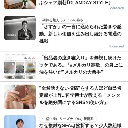
ぶシェア別荘｢GLAMDAY STYLE｣
Sponsored
期待を超えるチームの強さ
「さすが」の一言に込められた驚きや感
動。新しい価値を生み出し続ける電通の
挑戦
Sponsored
「出品者の泣き寝入り」を無視し続けた
ツケである...「#メルカリ詐欺」の炎上に
油を注いだ"メルカリの大悪手"
"全然映えない投稿"をする人ほど自己肯
定感が上昇...哲学博士が教える「メンタ
ルを絶好調にするSNSの使い方」
中堅企業にリーズナブルな新提案
なぜ複雑なSFAは挫折する？少人数組織