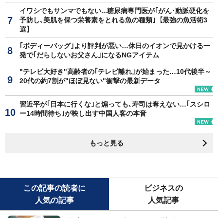
イワシでもサンマでもない...糖尿病専門医が｢がん･動脈硬化を
予防し､美肌を保つ栄養素をとれる魚の種類｣【最強の魚活術3
選】
｢ボディーバッグ｣より評判が悪い…休日のイオンで見かける一
発で｢だらしないお父さん｣になるNGアイテム
"テレビ大好き"高齢者の｢テレビ離れ｣が始まった…10代後半～
20代の約7割が"ほぼ見ない"衝撃の最新データ
習近平が｢日本に行くな｣と煽っても､寿司は奪えない…｢スシロ
ー14時間待ち｣が映し出す中国人客の本音
もっと見る
この記事の読者に
ビジネスの
人気の記事
人気記事