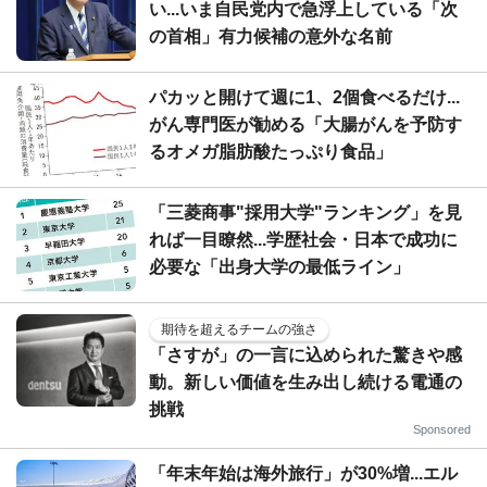
い...いま自民党内で急浮上している「次
の首相」有力候補の意外な名前
パカッと開けて週に1、2個食べるだけ...
がん専門医が勧める「大腸がんを予防す
るオメガ脂肪酸たっぷり食品」
「三菱商事"採用大学"ランキング」を見
れば一目瞭然...学歴社会・日本で成功に
必要な「出身大学の最低ライン」
期待を超えるチームの強さ
「さすが」の一言に込められた驚きや感
動。新しい価値を生み出し続ける電通の
挑戦
Sponsored
「年末年始は海外旅行」が30%増...エル