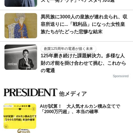
スで一発アウト」ヘアスタイル3選
異民族に3000人の皇族が連れ去られ、収
容所送りに...「戦利品」になった女性皇
族たちがたどった悲惨な結末
創業125周年の電通が描く未来
125年磨き続けた課題解決力。多様な人
財の才能を掛け合わせて挑む、これから
の電通
Sponsored
AIが試算！ 大人気オルカン積み立てで
「2000万円超」、本当の確率