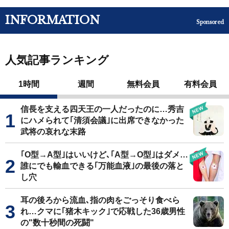
INFORMATION
Sponsored
人気記事ランキング
1時間
週間
無料会員
有料会員
信長を支える四天王の一人だったのに…秀吉
にハメられて｢清須会議｣に出席できなかった
武将の哀れな末路
｢O型→A型｣はいいけど､｢A型→O型｣はダメ…
誰にでも輸血できる｢万能血液｣の最後の落と
し穴
耳の後ろから流血､指の肉をごっそり食べら
れ…クマに｢猪木キック｣で応戦した36歳男性
の"数十秒間の死闘"