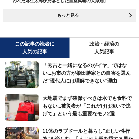
われた麻生太郎が見落とした皇室典範の大原則｣
もっと見る
この記事の読者に
政治・経済の
人気の記事
人気記事
「秀吉と一緒になるのがイヤ」ではな
い...お市の方が柴田勝家との自害を選ん
だ"現代人には理解できない"理由
大地震でまず確保すべきは水でも食料で
もない...被災者が「これだけは担いで逃
げて」という最も重要なモノ2選
11体のラブドールと暮らし"正しい性行
為"を楽しむ...「人より人形を愛する男た