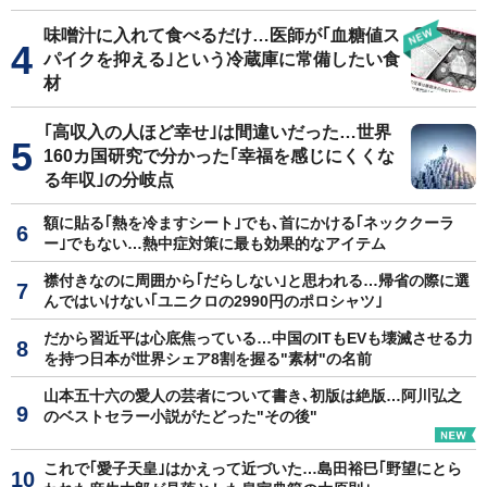
味噌汁に入れて食べるだけ…医師が｢血糖値ス
パイクを抑える｣という冷蔵庫に常備したい食
材
｢高収入の人ほど幸せ｣は間違いだった…世界
160カ国研究で分かった｢幸福を感じにくくな
る年収｣の分岐点
額に貼る｢熱を冷ますシート｣でも､首にかける｢ネッククーラ
ー｣でもない…熱中症対策に最も効果的なアイテム
襟付きなのに周囲から｢だらしない｣と思われる…帰省の際に選
んではいけない｢ユニクロの2990円のポロシャツ｣
だから習近平は心底焦っている…中国のITもEVも壊滅させる力
を持つ日本が世界シェア8割を握る"素材"の名前
山本五十六の愛人の芸者について書き､初版は絶版…阿川弘之
のベストセラー小説がたどった"その後"
これで｢愛子天皇｣はかえって近づいた…島田裕巳｢野望にとら