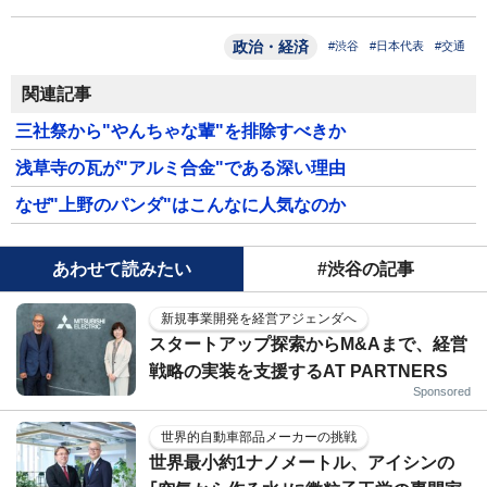
政治・経済
#渋谷
#日本代表
#交通
関連記事
三社祭から"やんちゃな輩"を排除すべきか
浅草寺の瓦が"アルミ合金"である深い理由
なぜ"上野のパンダ"はこんなに人気なのか
あわせて読みたい
#渋谷の記事
新規事業開発を経営アジェンダへ
スタートアップ探索からM&Aまで、経営
戦略の実装を支援するAT PARTNERS
Sponsored
世界的自動車部品メーカーの挑戦
世界最小約1ナノメートル、アイシンの