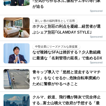
｢空気から作る水｣に微粒子工学の専門家
が迫る
Sponsored
新しい形の福利厚生として活用
ホテルと別荘の利点を凝縮…経営者が選
ぶシェア別荘｢GLAMDAY STYLE｣
Sponsored
中堅企業にリーズナブルな新提案
なぜ複雑なSFAは挫折する？少人数組織
に最適な「名刺管理の延長」で進めるDX
Sponsored
青キップ導入で「悠然と逆走するママチ
ャリ」をなくせるか...危険自転車撲滅の
ために警察がやるべきこと
クルマ、鉄道、飛行機が降灰で完全停止
する...富士山噴火で政府が予想する「最