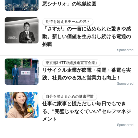
悪シナリオ」の地獄絵図
期待を超えるチームの強さ
「さすが」の一言に込められた驚きや感
動。新しい価値を生み出し続ける電通の
挑戦
Sponsored
東京都｢HTT取組推進宣言企業｣
リサイクル企業が節電・発電・蓄電を実
践、社員のやる気と営業力も向上！
Sponsored
自分を整えるための健康習慣
仕事に家事と慌ただしい毎日でもでき
る、“完璧じゃなくていい”セルフマネジ
メント
Sponsored