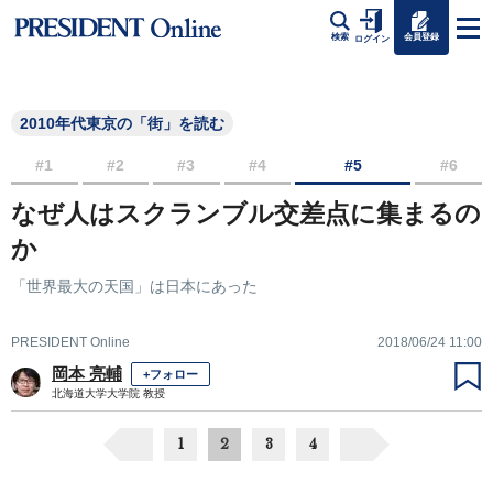
会員登録
検索
ログイン
2010年代東京の「街」を読む
#1
#2
#3
#4
#5
#6
なぜ人はスクランブル交差点に集まるの
か
「世界最大の天国」は日本にあった
PRESIDENT Online
2018/06/24 11:00
岡本 亮輔
+フォロー
北海道大学大学院 教授
1
2
3
4