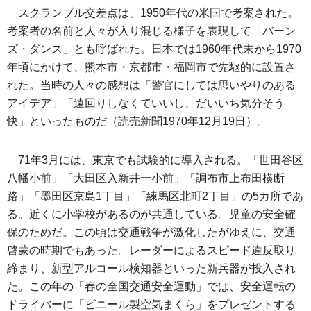
スクランブル交差点は、1950年代の米国で考案された。
考案者の名前と人々が入り混じる様子を表現して「バーン
ズ・ダンス」とも呼ばれた。日本では1960年代末から1970
年頃にかけて、熊本市・京都市・福岡市で先駆的に設置さ
れた。当時の人々の感想は「警官にしては思いやりのある
アイデア」「遠回りしなくていいし、だいいち気分そう
快」といったものだ（読売新聞1970年12月19日）。
71年3月には、東京でも試験的に導入される。「世田谷区
八幡小前」「大田区入新井一小前」「調布市上布田横断
路」「墨田区京島1丁目」「練馬区北町2丁目」の5カ所であ
る。近くに小学校があるのが共通している。児童の安全確
保のためだ。この頃は交通戦争が激化したがゆえに、交通
啓蒙の時期でもあった。レーダーによるスピード違反取り
締まり、新型アルコール検知器といった新兵器が投入され
た。この年の「春の全国交通安全運動」では、安全運転の
ドライバーに「ビニール製空気まくら」をプレゼントする