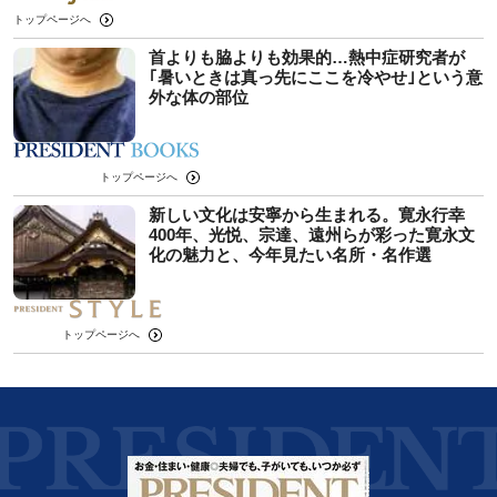
トップページへ
首よりも脇よりも効果的…熱中症研究者が
｢暑いときは真っ先にここを冷やせ｣という意
外な体の部位
トップページへ
新しい文化は安寧から生まれる。寛永行幸
400年、光悦、宗達、遠州らが彩った寛永文
化の魅力と、今年見たい名所・名作選
トップページへ