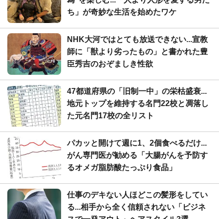
ち」が奇妙な生活を始めたワケ
NHK大河ではとても放送できない...宣教
師に「獣より劣ったもの」と書かれた豊
臣秀吉のおぞましき性欲
47都道府県の「旧制一中」の栄枯盛衰...
地元トップを維持する名門22校と凋落し
た元名門17校の全リスト
パカッと開けて週に1、2個食べるだけ...
がん専門医が勧める「大腸がんを予防す
るオメガ脂肪酸たっぷり食品」
仕事のデキない人ほどこの髪形をしてい
る...相手から全く信頼されない「ビジネ