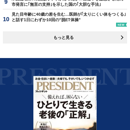
市発言に｢無言の支持｣を示した国の｢大胆な手法｣
見た目年齢に40歳の差を生む…医師が｢太りにくい体をつくる｣
と話す1日にわずか10回の"脱ET体操"
もっと見る