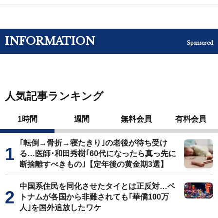
INFORMATION
Sponsored
人気記事ランキング
1時間
週間
無料会員
有料会員
｢転倒→骨折→寝たきり｣の老後が待ち受け
る…医師･和田秀樹｢60代になったら真っ先に
断捨離すべきもの｣【定年後の黄金期3選】
中国系住民を同化させたタイとは正反対…ベ
トナムが各国から非難されても｢華僑100万
人｣を国外追放したワケ