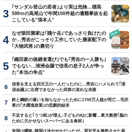
｢サンダル登山の若者｣より実は危険…標高
599ｍの高尾山で年間100件超の遭難事故を起
こしている"張本人"
なぜ柴田勝家は｢賤ケ岳｣であっさり負けたの
か…秀吉がこっそり工作していた勝家配下の
｢大物武将｣の裏切り
｢織田家の後継者選び｣でも｢秀吉の一人勝ち｣
でもない…清洲会議で信長の息子2人が争っ
た"本当の争点"
信長を支える四天王の一人だったのに…秀吉にハメられて｢清
須会議｣に出席できなかった武将の哀れな末路
鉄と鋼鉄の違いを知らなかったために1700万人超が死亡…毛沢
東の｢大躍進政策｣の悲劇的結末
不足すると｢うつ病｣が増え､子どものIQに影響…東大教授｢脳の
ために欠かせないスーパーにある食材｣
米国は曖昧､韓国は冷ややかだったが…習近平を激怒させた高