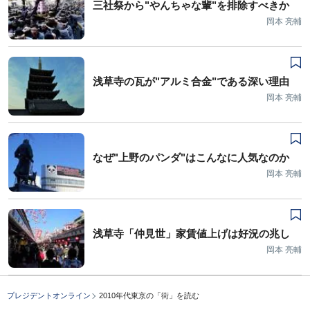
三社祭から"やんちゃな輩"を排除すべきか
岡本 亮輔
浅草寺の瓦が"アルミ合金"である深い理由
岡本 亮輔
なぜ"上野のパンダ"はこんなに人気なのか
岡本 亮輔
浅草寺「仲見世」家賃値上げは好況の兆し
岡本 亮輔
プレジデントオンライン
2010年代東京の「街」を読む