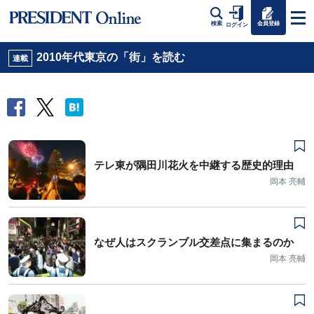
会員登録
検索
ログイン
2010年代東京の「街」を読む
連載
テレ東が隅田川花火を中継する歴史的理由
岡本 亮輔
なぜ人はスクランブル交差点に集まるのか
岡本 亮輔