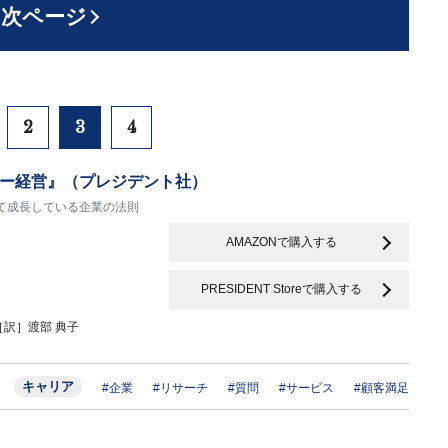
次ページ
2
3
4
ー経営』（プレジデント社）
て成長している企業の法則
AMAZONで購入する
PRESIDENT Storeで購入する
［訳］渡部 典子
キャリア
#企業
#リサーチ
#質問
#サービス
#顧客満足