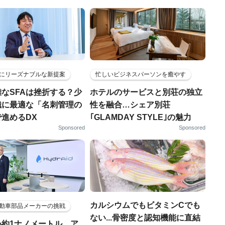
にリーズナブルな新提案
忙しいビジネスパーソンを癒やす
なSFAは挫折する？少
ホテルのサービスと別荘の独立
織に最適な「名刺管理の
性を融合…シェア別荘
進めるDX
｢GLAMDAY STYLE｣の魅力
Sponsored
Sponsored
カルシウムでもビタミンCでも
動車部品メーカーの挑戦
ない...骨密度と認知機能に直結
小約1ナノメートル、ア