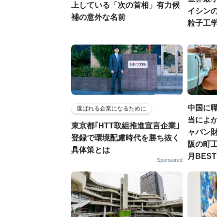
上している「次の首相」有力候
イシンの
補の意外な名前
粒子工
中国に
選ばれる企業になるために
当によか
東京都｢HTT取組推進宣言企業｣
ャパン
登録で環境配慮時代を勝ち抜く
阪の町工
具体策とは
月BES
Sponsored