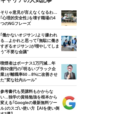
キャリアの人気記事
そりゃ意見が言えなくなるわ…
｢心理的安全性｣を壊す職場の4
つのNGフレーズ
｢働かないオジサン｣より嫌われ
る…よかれと思って｢無駄に働き
すぎるオジサン｣が増やしてしま
う"不要な会議"
喫煙者はボーナス1万円減…年
商92億円の｢明るいブラック企
業｣が離職率60→8%に改善させ
た"変な社内ルール"
参考書代も受講料もかからな
い…独学の資格勉強を根本から
変える｢Googleの最新無料ツー
ル｣のスゴい使い方【AIを使い倒
す3選】