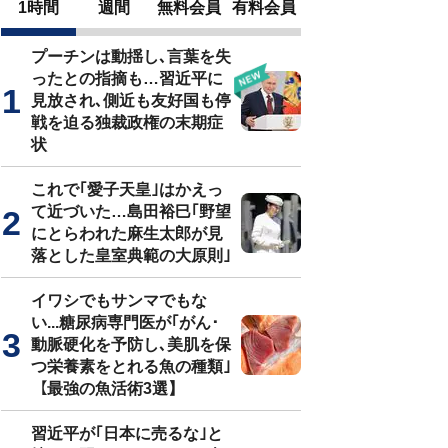
1時間
週間
無料会員
有料会員
プーチンは動揺し､言葉を失
ったとの指摘も…習近平に
見放され､側近も友好国も停
戦を迫る独裁政権の末期症
状
これで｢愛子天皇｣はかえっ
て近づいた…島田裕巳｢野望
にとらわれた麻生太郎が見
落とした皇室典範の大原則｣
イワシでもサンマでもな
い...糖尿病専門医が｢がん･
動脈硬化を予防し､美肌を保
つ栄養素をとれる魚の種類｣
【最強の魚活術3選】
習近平が｢日本に売るな｣と