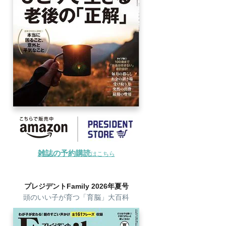
雑誌の予約購読
はこちら
プレジデントFamily 2026年夏号
頭のいい子が育つ「育脳」大百科