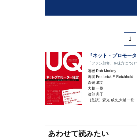
1
『ネット・プロモータ
「ファン顧客」を味方につけ
著者
Rob Markey
著者
Frederick F. Reichheld
森光 威文
大越 一樹
渡部 典子
［監訳］森光 威文,大越 一樹
あわせて読みたい