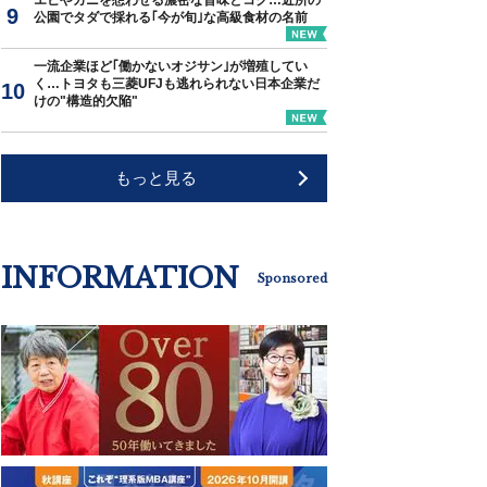
エビやカニを想わせる濃密な旨味とコク…近所の
公園でタダで採れる｢今が旬｣な高級食材の名前
一流企業ほど｢働かないオジサン｣が増殖してい
く…トヨタも三菱UFJも逃れられない日本企業だ
けの"構造的欠陥"
もっと見る
INFORMATION
Sponsored