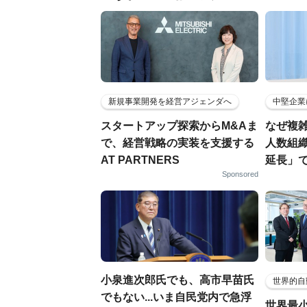
新規事業開発を経営アジェンダへ
中堅企業
スタートアップ探索からM&Aま
なぜ複雑
で、経営戦略の実装を支援する
人数組
AT PARTNERS
延長」で
Sponsored
小泉進次郎氏でも、高市早苗氏
世界的自
でもない...いま自民党内で急浮
世界最