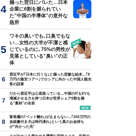
煽った翌日にバレた…日本
企業に6割を握られてい
た"中国の半導体"の意外な
急所
ワキの臭いでも､口臭でもな
い…女性の大半が不潔と感
じているのに､75%の男性が
見落としている"臭い"の正
体
習近平が｢日本に行くな｣と煽った悲惨な結末…｢8
万円の激安ツアー｣でロシアに向かった中国人観光
客の誤算
だから習近平は心底焦っている…中国のITもEVも
壊滅させる力を持つ日本が世界シェア8割を握
る"素材"の名前
富裕層の｢ペット離れ｣が止まらない…｢300万円の
血統書付き犬は時代遅れ｣という真のお金持ち
が"向かった先"