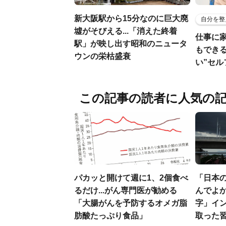
新大阪駅から15分なのに巨大廃
自分を整
墟がそびえる...「消えた終着
仕事に
駅」が映し出す昭和のニュータ
もでき
ウンの栄枯盛衰
い”セ
この記事の読者に人気の
パカッと開けて週に1、2個食べ
「日本
るだけ...がん専門医が勧める
んでよか
「大腸がんを予防するオメガ脂
字」イ
肪酸たっぷり食品」
取った