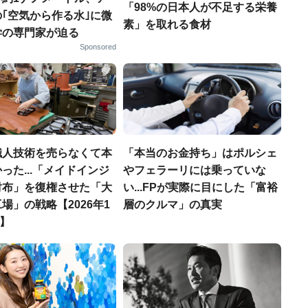
「98%の日本人が不足する栄養
｢空気から作る水｣に微
素」を取れる食材
学の専門家が迫る
Sponsored
職人技術を売らなくて本
「本当のお金持ち」はポルシェ
った...「メイドインジ
やフェラーリには乗っていな
財布」を復権させた「大
い...FPが実際に目にした「富裕
場」の戦略【2026年1
層のクルマ」の真実
T】