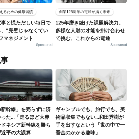
えるための健康習慣
創業125周年の電通が描く未来
家事と慌ただしい毎日で
125年磨き続けた課題解決力。
る、“完璧じゃなくてい
多様な人財の才能を掛け合わせ
ルフマネジメント
て挑む、これからの電通
Sponsored
Sponsored
記事
の新幹線」を売らずに済
ギャンブルでも、旅行でも、美
った...「走るほど大赤
術品収集でもない...和田秀樹が
ンドネシア新幹線を勝ち
手を出すなという「世の中で一
習近平の大誤算
番金のかかる趣味」