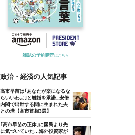
雑誌の予約購読
はこちら
政治・経済の人気記事
高市早苗は｢あなたが楽になるな
らいいわよ｣と離婚を承諾...安倍
内閣で出世する間に生まれた夫
との溝【高市首相3選】
｢高市早苗の正体｣に国民より先
に気づいていた…海外投資家が