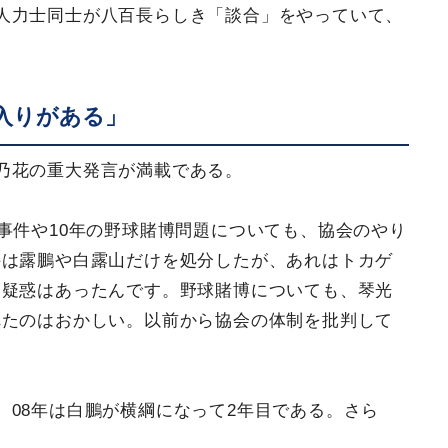
人力士同士が八百長らしき「談合」をやっていて、
入りがある」
乃花の重大発言が満載である。
事件や10年の野球賭博問題についても、協会のやり
件は露鵬や白露山だけを処分したが、あれはトカゲ
も疑惑はあったんです。野球賭博についても、琴光
れたのはおかしい。以前から協会の体制を批判して
。08年は白鵬が横綱になって2年目である。さら