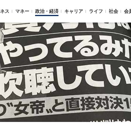
ネス
マネー
政治・経済
キャリア
ライフ
社会
会