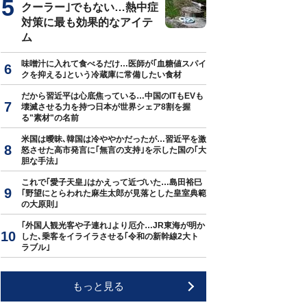
クーラー｣でもない…熱中症
対策に最も効果的なアイテ
ム
味噌汁に入れて食べるだけ…医師が｢血糖値スパイ
クを抑える｣という冷蔵庫に常備したい食材
だから習近平は心底焦っている…中国のITもEVも
壊滅させる力を持つ日本が世界シェア8割を握
る"素材"の名前
米国は曖昧､韓国は冷ややかだったが…習近平を激
怒させた高市発言に｢無言の支持｣を示した国の｢大
胆な手法｣
これで｢愛子天皇｣はかえって近づいた…島田裕巳
｢野望にとらわれた麻生太郎が見落とした皇室典範
の大原則｣
｢外国人観光客や子連れ｣より厄介…JR東海が明か
した､乗客をイライラさせる｢令和の新幹線2大ト
ラブル｣
もっと見る