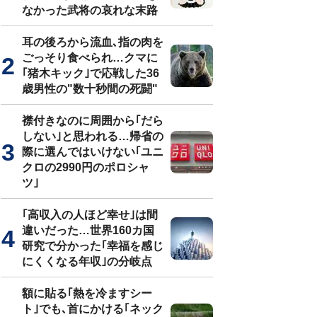
なかった武将の哀れな末路
耳の後ろから流血､指の肉を
ごっそり食べられ…クマに
｢猪木キック｣で応戦した36
歳男性の"数十秒間の死闘"
襟付きなのに周囲から｢だら
しない｣と思われる…帰省の
際に選んではいけない｢ユニ
クロの2990円のポロシャ
ツ｣
｢高収入の人ほど幸せ｣は間
違いだった…世界160カ国
研究で分かった｢幸福を感じ
にくくなる年収｣の分岐点
額に貼る｢熱を冷ますシー
ト｣でも､首にかける｢ネック