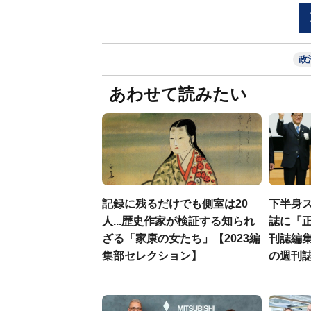
政
あわせて読みたい
記録に残るだけでも側室は20
下半身
人...歴史作家が検証する知られ
誌に「正
ざる「家康の女たち」【2023編
刊誌編
集部セレクション】
の週刊