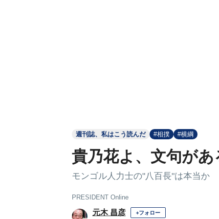
週刊誌、私はこう読んだ
#相撲
#横綱
貴乃花よ、文句があ
モンゴル人力士の"八百長"は本当か
PRESIDENT Online
元木 昌彦
+フォロー