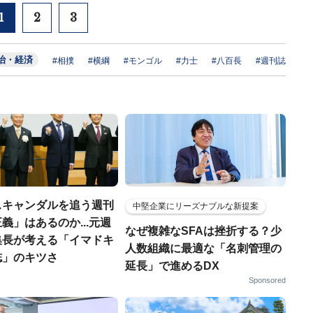
1
2
3
治・経済
#相撲
#横綱
#モンゴル
#力士
#八百長
#週刊誌
スキャンダルを追う週刊
中堅企業にリーズナブルな新提案
義」はあるのか...元週
なぜ複雑なSFAは挫折する？少
集長が考える「イマドキ
人数組織に最適な「名刺管理の
誌」のキツさ
延長」で進めるDX
Sponsored