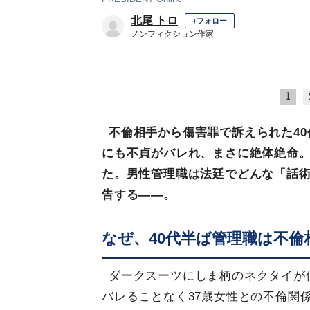
北尾 トロ
+フォロー
ノンフィクション作家
1
不倫相手から傷害罪で訴えられた4
にも不貞がバレれ、まさに絶体絶命
た。男性管理職は法廷でどんな「話
告する――。
なぜ、40代半ば管理職は不
ダークスーツにしま柄のネクタイが
バレることなく37歳女性との不倫関