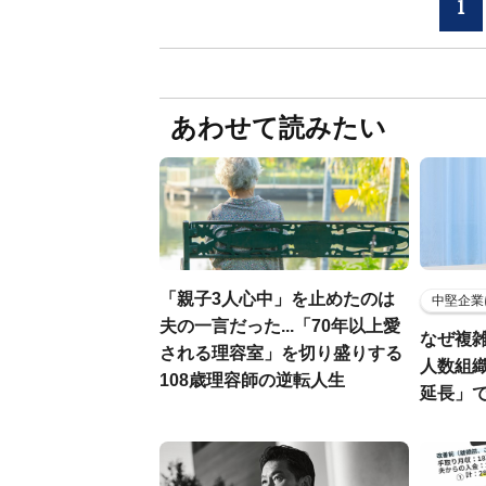
1
あわせて読みたい
「親子3人心中」を止めたのは
中堅企業
夫の一言だった...「70年以上愛
なぜ複雑
される理容室」を切り盛りする
人数組
108歳理容師の逆転人生
延長」で