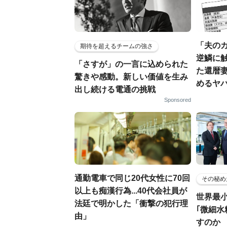
「夫の
期待を超えるチームの強さ
逆鱗に
「さすが」の一言に込められた
た還暦
驚きや感動。新しい価値を生み
めるヤ
出し続ける電通の挑戦
Sponsored
通勤電車で同じ20代女性に70回
その秘め
以上も痴漢行為...40代会社員が
世界最
法廷で明かした「衝撃の犯行理
｢微細水
由」
すのか