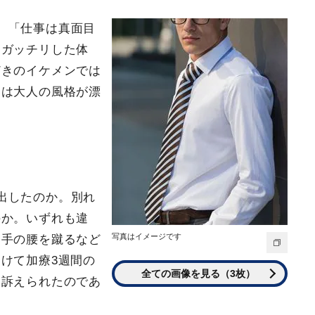
、「仕事は真面目
。ガッチリした体
どきのイケメンでは
には大人の風格が漂
出したのか。別れ
のか。いずれも違
写真はイメージです
相手の腰を蹴るなど
けて加療3週間の
全ての画像を見る（3枚）
ら訴えられたのであ