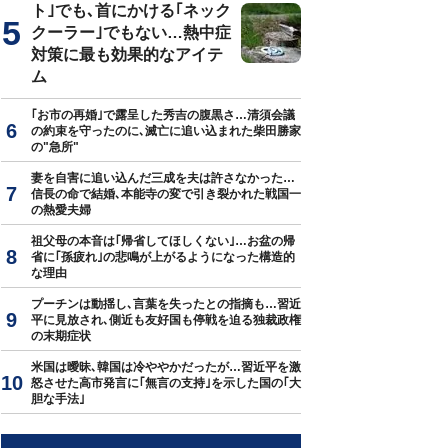
ト｣でも､首にかける｢ネック
クーラー｣でもない…熱中症
対策に最も効果的なアイテ
ム
｢お市の再婚｣で露呈した秀吉の腹黒さ…清須会議
の約束を守ったのに､滅亡に追い込まれた柴田勝家
の"急所"
妻を自害に追い込んだ三成を夫は許さなかった…
信長の命で結婚､本能寺の変で引き裂かれた戦国一
の熱愛夫婦
祖父母の本音は｢帰省してほしくない｣…お盆の帰
省に｢孫疲れ｣の悲鳴が上がるようになった構造的
な理由
プーチンは動揺し､言葉を失ったとの指摘も…習近
平に見放され､側近も友好国も停戦を迫る独裁政権
の末期症状
米国は曖昧､韓国は冷ややかだったが…習近平を激
怒させた高市発言に｢無言の支持｣を示した国の｢大
胆な手法｣