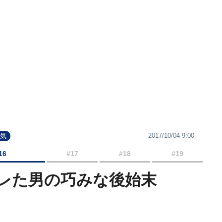
2017/10/04 9:00
浮気
16
#17
#18
#19
レた男の巧みな後始末