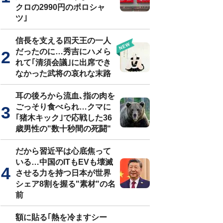
クロの2990円のポロシャ
ツ｣
信長を支える四天王の一人
だったのに…秀吉にハメら
れて｢清須会議｣に出席でき
なかった武将の哀れな末路
耳の後ろから流血､指の肉を
ごっそり食べられ…クマに
｢猪木キック｣で応戦した36
歳男性の"数十秒間の死闘"
だから習近平は心底焦って
いる…中国のITもEVも壊滅
させる力を持つ日本が世界
シェア8割を握る"素材"の名
前
額に貼る｢熱を冷ますシー