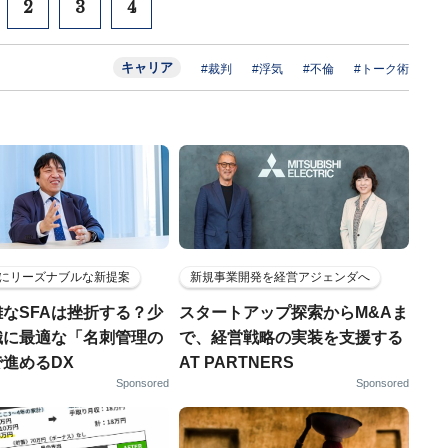
2
3
4
キャリア
#裁判
#浮気
#不倫
#トーク術
にリーズナブルな新提案
新規事業開発を経営アジェンダへ
なSFAは挫折する？少
スタートアップ探索からM&Aま
織に最適な「名刺管理の
で、経営戦略の実装を支援する
進めるDX
AT PARTNERS
Sponsored
Sponsored