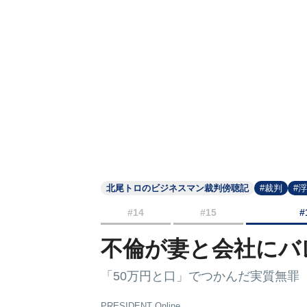
北尾トロのビジネスマン裁判傍聴記
#裁判
#
#14
#15
#
不倫が妻と会社にバ
「50万円と口」でつかんだ実質無罪
PRESIDENT Online