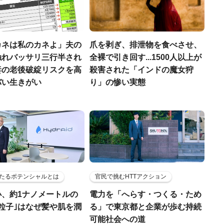
カネは私のカネよ」夫の
爪を剥ぎ、排泄物を食べさせ、
触れバッサリ三行半され
全裸で引き回す...1500人以上が
妻の老後破綻リスクを高
殺害された「インドの魔女狩
バい生きがい
り」の惨い実態
たるポテンシャルとは
官民で挑むHTTアクション
小、約1ナノメートルの
電力を「へらす・つくる・ため
粒子｣はなぜ髪や肌を潤
る」で東京都と企業が歩む持続
可能社会への道