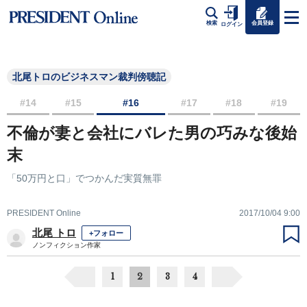
会員登録
検索
ログイン
北尾トロのビジネスマン裁判傍聴記
#14
#15
#16
#17
#18
#19
不倫が妻と会社にバレた男の巧みな後始
末
「50万円と口」でつかんだ実質無罪
PRESIDENT Online
2017/10/04 9:00
北尾 トロ
+フォロー
ノンフィクション作家
1
2
3
4