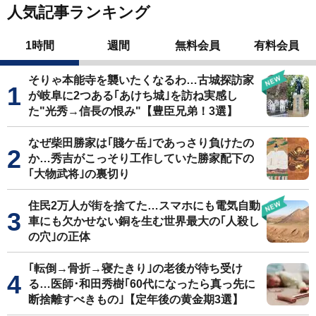
人気記事ランキング
1時間
週間
無料会員
有料会員
そりゃ本能寺を襲いたくなるわ…古城探訪家
が岐阜に2つある｢あけち城｣を訪ね実感し
た"光秀→信長の恨み"【豊臣兄弟！3選】
なぜ柴田勝家は｢賤ケ岳｣であっさり負けたの
か…秀吉がこっそり工作していた勝家配下の
｢大物武将｣の裏切り
住民2万人が街を捨てた…スマホにも電気自動
車にも欠かせない銅を生む世界最大の｢人殺し
の穴｣の正体
｢転倒→骨折→寝たきり｣の老後が待ち受け
る…医師･和田秀樹｢60代になったら真っ先に
断捨離すべきもの｣【定年後の黄金期3選】