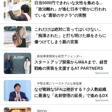
日当5000円できれいな女性を集める...
「政治離れ」が進む日本で密かに行われ
ている"選挙のサクラ"の実態
これだけは絶対に言ってはいけない...
「痴漢された」と打ち明けた娘をさらに
傷つけてしまう親の言葉
新規事業開発を経営アジェンダへ
スタートアップ探索からM&Aまで、経営
戦略の実装を支援するAT PARTNERS
Sponsored
中堅企業にリーズナブルな新提案
なぜ複雑なSFAは挫折する？少人数組織
に最適な「名刺管理の延長」で進めるDX
Sponsored
dancyu