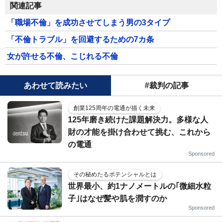
関連記事
「職場不倫」を成功させてしまう男の3タイプ
「不倫トラブル」を回避するための7カ条
女が許せる不倫、こじれる不倫
あわせて読みたい
#裁判の記事
創業125周年の電通が描く未来
125年磨き続けた課題解決力。多様な人
財の才能を掛け合わせて挑む、これから
の電通
Sponsored
その秘めたるポテンシャルとは
世界最小、約1ナノメートルの｢微細水粒
子｣はなぜ髪や肌を潤すのか
Sponsored