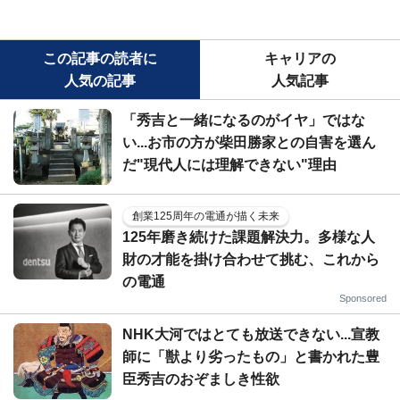
この記事の読者に
キャリアの
人気の記事
人気記事
「秀吉と一緒になるのがイヤ」ではな
い...お市の方が柴田勝家との自害を選ん
だ"現代人には理解できない"理由
創業125周年の電通が描く未来
125年磨き続けた課題解決力。多様な人
財の才能を掛け合わせて挑む、これから
の電通
Sponsored
NHK大河ではとても放送できない...宣教
師に「獣より劣ったもの」と書かれた豊
臣秀吉のおぞましき性欲