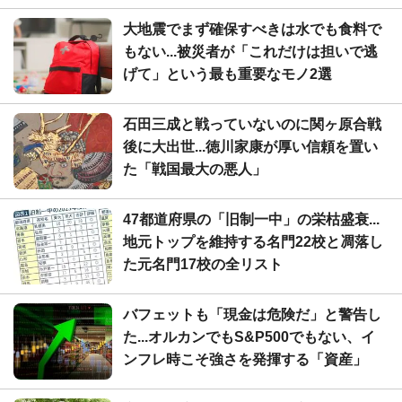
大地震でまず確保すべきは水でも食料で
もない...被災者が「これだけは担いで逃
げて」という最も重要なモノ2選
石田三成と戦っていないのに関ヶ原合戦
後に大出世...徳川家康が厚い信頼を置い
た「戦国最大の悪人」
47都道府県の「旧制一中」の栄枯盛衰...
地元トップを維持する名門22校と凋落し
た元名門17校の全リスト
バフェットも「現金は危険だ」と警告し
た...オルカンでもS&P500でもない、イ
ンフレ時こそ強さを発揮する「資産」