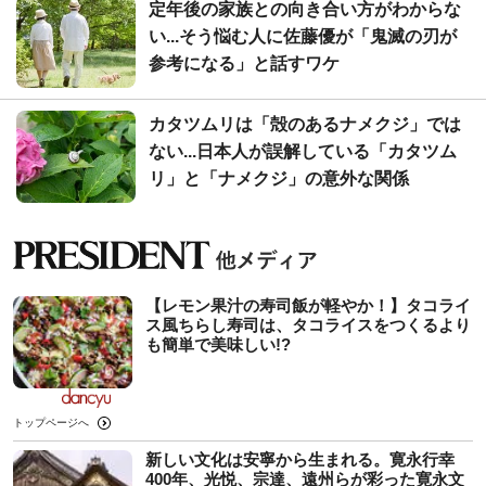
定年後の家族との向き合い方がわからな
い...そう悩む人に佐藤優が「鬼滅の刃が
参考になる」と話すワケ
カタツムリは「殻のあるナメクジ」では
ない...日本人が誤解している「カタツム
リ」と「ナメクジ」の意外な関係
【レモン果汁の寿司飯が軽やか！】タコライ
ス風ちらし寿司は、タコライスをつくるより
も簡単で美味しい!?
トップページへ
新しい文化は安寧から生まれる。寛永行幸
400年、光悦、宗達、遠州らが彩った寛永文