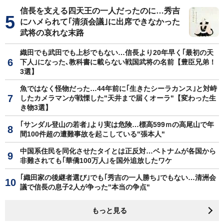
信長を支える四天王の一人だったのに…秀吉
にハメられて｢清須会議｣に出席できなかった
武将の哀れな末路
織田でも武田でも上杉でもない…信長より20年早く｢最初の天
下人｣になった､教科書に載らない戦国武将の名前【豊臣兄弟！
3選】
魚ではなく怪物だった…44年前に｢生きたシーラカンス｣と対峙
したカメラマンが戦慄した"天井まで届くオーラ"【変わった生
き物3選】
｢サンダル登山の若者｣より実は危険…標高599ｍの高尾山で年
間100件超の遭難事故を起こしている"張本人"
中国系住民を同化させたタイとは正反対…ベトナムが各国から
非難されても｢華僑100万人｣を国外追放したワケ
｢織田家の後継者選び｣でも｢秀吉の一人勝ち｣でもない…清洲会
議で信長の息子2人が争った"本当の争点"
もっと見る