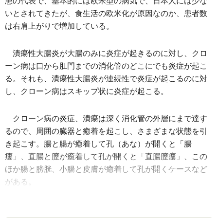
患の代表で、基本的には欧米型の病気で、日本人には少な
いとされてきたが、食生活の欧米化が原因なのか、患者数
は右肩上がりで増加している。
潰瘍性大腸炎が大腸のみに炎症が起きるのに対し、クロ
ーン病は口から肛門までの消化管のどこにでも炎症が起こ
る。それも、潰瘍性大腸炎が連続性で炎症が起こるのに対
し、クローン病はスキップ状に炎症が起こる。
クローン病の炎症、潰瘍は深く消化管の外層にまで達す
るので、周囲の臓器と癒着を起こし、さまざまな状態を引
き起こす。腸と腸が癒着して孔（あな）が開くと「腸
瘻」、直腸と膣が癒着して孔が開くと「直腸膣瘻」、この
ほか腸と膀胱、小腸と皮膚が癒着して孔が開くケースなど
がある。