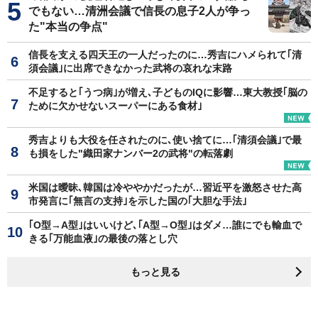
でもない…清洲会議で信長の息子2人が争っ
た"本当の争点"
信長を支える四天王の一人だったのに…秀吉にハメられて｢清
須会議｣に出席できなかった武将の哀れな末路
不足すると｢うつ病｣が増え､子どものIQに影響…東大教授｢脳の
ために欠かせないスーパーにある食材｣
秀吉よりも大役を任されたのに､使い捨てに…｢清須会議｣で最
も損をした"織田家ナンバー2の武将"の転落劇
米国は曖昧､韓国は冷ややかだったが…習近平を激怒させた高
市発言に｢無言の支持｣を示した国の｢大胆な手法｣
｢O型→A型｣はいいけど､｢A型→O型｣はダメ…誰にでも輸血で
きる｢万能血液｣の最後の落とし穴
もっと見る