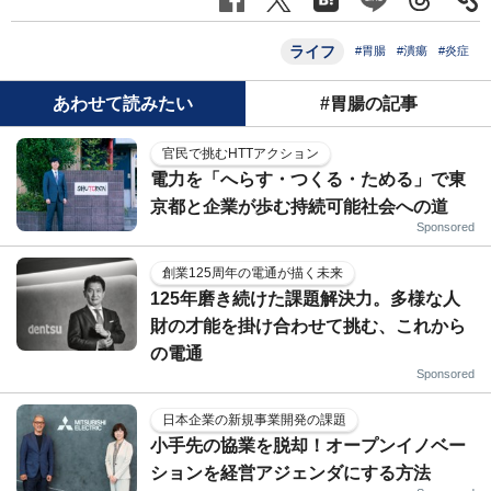
ライフ
#胃腸
#潰瘍
#炎症
あわせて読みたい
#胃腸の記事
官民で挑むHTTアクション
電力を「へらす・つくる・ためる」で東
京都と企業が歩む持続可能社会への道
Sponsored
創業125周年の電通が描く未来
125年磨き続けた課題解決力。多様な人
財の才能を掛け合わせて挑む、これから
の電通
Sponsored
日本企業の新規事業開発の課題
小手先の協業を脱却！オープンイノベー
ションを経営アジェンダにする方法