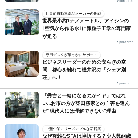
Sponsored
世界的自動車部品メーカーの挑戦
世界最小約1ナノメートル、アイシンの
｢空気から作る水｣に微粒子工学の専門家
が迫る
Sponsored
専用デスクが細やかにサポート
ビジネスリーダーのための安らぎの空
間…都心を離れて軽井沢の「シェア別
荘」へ！
Sponsored
「秀吉と一緒になるのがイヤ」ではな
い...お市の方が柴田勝家との自害を選ん
だ"現代人には理解できない"理由
中堅企業にリーズナブルな新提案
なぜ複雑なSFAは挫折する？少人数組織