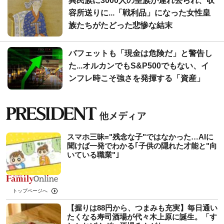
異民族に3000人の皇族が連れ去られ、収
容所送りに...「戦利品」になった女性皇
族たちがたどった悲惨な結末
バフェットも「現金は危険だ」と警告し
た...オルカンでもS&P500でもない、イ
ンフレ時こそ強さを発揮する「資産」
スマホ三昧="残念な子"ではなかった…AIに
聞けば一発でわかる｢子供の隠れた才能と"向
いている職業"｣
トップページへ
【握りは88円から、つまみも充実】毎日通い
たくなる寿司酒場が代々木上原に誕生。「す