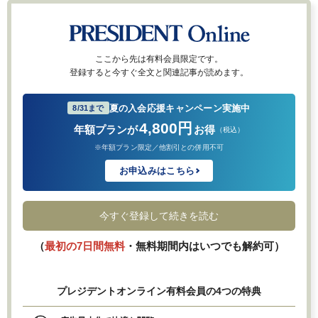
ここから先は有料会員限定です。
登録すると今すぐ全文と関連記事が読めます。
夏の入会応援キャンペーン実施中
8/31まで
4,800円
年額プランが
お得
（税込）
※年額プラン限定／他割引との併用不可
お申込みはこちら
今すぐ登録して続きを読む
（
最初の7日間無料
・無料期間内はいつでも解約可）
プレジデントオンライン有料会員の4つの特典