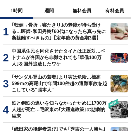
1時間
週間
無料会員
有料会員
｢転倒→骨折→寝たきり｣の老後が待ち受け
る…医師･和田秀樹｢60代になったら真っ先に
断捨離すべきもの｣【定年後の黄金期3選】
中国系住民を同化させたタイとは正反対…ベ
トナムが各国から非難されても｢華僑100万
人｣を国外追放したワケ
｢サンダル登山の若者｣より実は危険…標高
599ｍの高尾山で年間100件超の遭難事故を起
こしている"張本人"
鉄と鋼鉄の違いを知らなかったために1700万
人超が死亡…毛沢東の｢大躍進政策｣の悲劇的
結末
｢織田家の後継者選び｣でも｢秀吉の一人勝ち｣