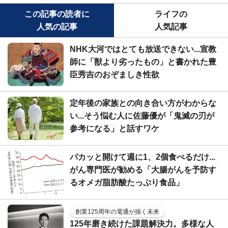
この記事の読者に
ライフの
人気の記事
人気記事
NHK大河ではとても放送できない...宣教
師に「獣より劣ったもの」と書かれた豊
臣秀吉のおぞましき性欲
定年後の家族との向き合い方がわからな
い...そう悩む人に佐藤優が「鬼滅の刃が
参考になる」と話すワケ
パカッと開けて週に1、2個食べるだけ...
がん専門医が勧める「大腸がんを予防す
るオメガ脂肪酸たっぷり食品」
創業125周年の電通が描く未来
125年磨き続けた課題解決力。多様な人