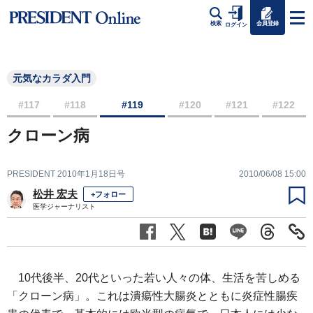
会員登録
検索
ログイン
元気なカラダ入門
#117
#118
#119
#120
#121
#122
クローン病
PRESIDENT 2010年1月18日号
2010/06/08 15:00
松井 宏夫
+フォロー
医学ジャーナリスト
10代後半、20代といった若い人々の体、生活を苦しめる
「クローン病」。これは潰瘍性大腸炎とともに炎症性腸疾