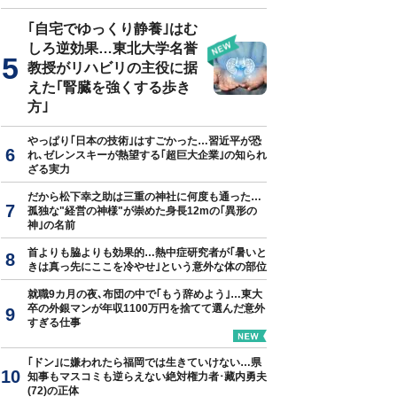
｢自宅でゆっくり静養｣はむ
しろ逆効果…東北大学名誉
教授がリハビリの主役に据
えた｢腎臓を強くする歩き
方｣
やっぱり｢日本の技術｣はすごかった…習近平が恐
れ､ゼレンスキーが熱望する｢超巨大企業｣の知られ
ざる実力
だから松下幸之助は三重の神社に何度も通った…
孤独な"経営の神様"が崇めた身長12mの｢異形の
神｣の名前
首よりも脇よりも効果的…熱中症研究者が｢暑いと
きは真っ先にここを冷やせ｣という意外な体の部位
就職9カ月の夜､布団の中で｢もう辞めよう｣…東大
卒の外銀マンが年収1100万円を捨てて選んだ意外
すぎる仕事
｢ドン｣に嫌われたら福岡では生きていけない…県
知事もマスコミも逆らえない絶対権力者･藏内勇夫
(72)の正体