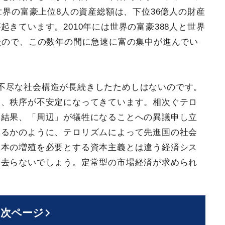
世界の富豪上位8人の資産総額は、下位36億人の財産
きています。2010年には世界の富豪388人と世界
たので、この数年の間に急速に富の集中が進んでい
不尽な社会構造が長続きしたためしはないのです。
し、秩序が不安定になってきています。相次ぐテロ
た結果、「周辺」が犠牲になることへの異議申し立
けるかのように、テロリズムによって先進国の社会
資本の増殖を必要とする資本主義とは違う経済シス
は去らないでしょう。定常型の市場経済が求められ
次ページ