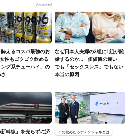
Sponsored
く酔えるコスパ最強のお
なぜ日本人夫婦の3組に1組が離
若い女性もゴクゴク飲める
婚するのか...「価値観の違い」
ロング系チューハイ」の
でも「セックスレス」でもない
怖さ
本当の原因
の新幹線」を売らずに済
その秘めたるポテンシャルとは