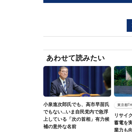
あわせて読みたい
小泉進次郎氏でも、高市早苗氏
東京都｢
でもない...いま自民党内で急浮
リサイ
上している「次の首相」有力候
蓄電を
補の意外な名前
業力も