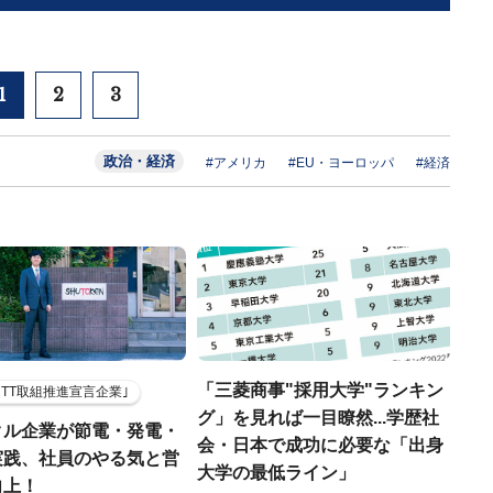
1
2
3
政治・経済
#アメリカ
#EU・ヨーロッパ
#経済
「三菱商事"採用大学"ランキン
HTT取組推進宣言企業｣
グ」を見れば一目瞭然...学歴社
クル企業が節電・発電・
会・日本で成功に必要な「出身
実践、社員のやる気と営
大学の最低ライン」
向上！