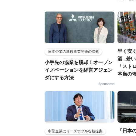
早く安
日本企業の新規事業開発の課題
酒...
小手先の協業を脱却！オープン
「スト
イノベーションを経営アジェン
本当の
ダにする方法
Sponsored
「日本
中堅企業にリーズナブルな新提案