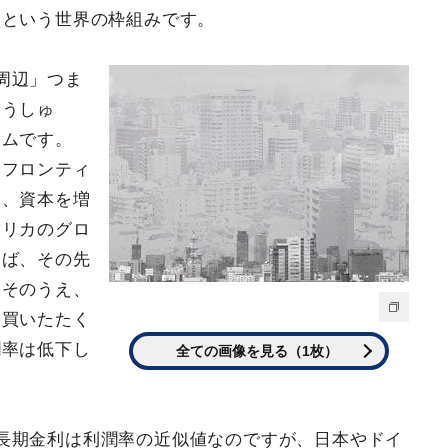
うという世界の枠組みです。
周辺」つま
ゅうしゅ
テムです。
＝フロンティ
め、資本を増
フリカのグロ
えば、その先
。そのうえ、
く買いたたく
潤率は低下し
全ての画像を見る（1枚）
長期金利は利潤率の近似値なのですが、日本やドイ