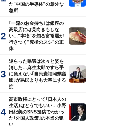
た"中国の半導体"の意外な
急所
｢一流のお金持ち｣は銀座の
高級店には見向きもしな
い…"本物"を知る富裕層が
行きつく"究極のスシ"の正
体
逆らった県議は次々と姿を
消した…麻生太郎ですら手
に負えない｢自民党福岡県議
団｣が県民よりも大事にする
掟
高市政権にとって｢日本人の
生活｣はどうでもいい…小野
田紀美のSNS投稿でわかっ
た｢外国人政策｣の本当の狙
い