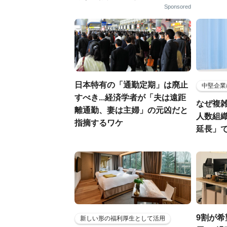
Sponsored
日本特有の「通勤定期」は廃止
中堅企業
すべき...経済学者が「夫は遠距
なぜ複雑
離通勤、妻は主婦」の元凶だと
人数組
指摘するワケ
延長」で
9割が希
新しい形の福利厚生として活用