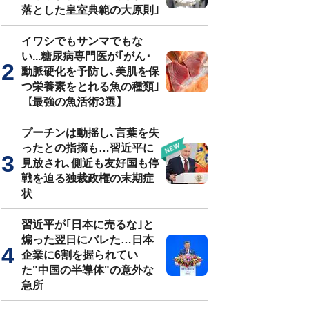
落とした皇室典範の大原則｣
イワシでもサンマでもな
い...糖尿病専門医が｢がん･
動脈硬化を予防し､美肌を保
つ栄養素をとれる魚の種類｣
【最強の魚活術3選】
プーチンは動揺し､言葉を失
ったとの指摘も…習近平に
見放され､側近も友好国も停
戦を迫る独裁政権の末期症
状
習近平が｢日本に売るな｣と
煽った翌日にバレた…日本
企業に6割を握られてい
た"中国の半導体"の意外な
急所