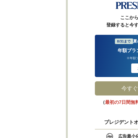
ここか
登録すると今
夏
8/31まで
年額プラ
※年額
今すぐ
（
最初の7日間無
プレジデントオ
広告最小