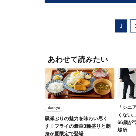
1
あわせて読みたい
「シニ
dancyu
くない.
黒瀬ぶりの魅力を味わい尽く
66歳が
す！フライの豪華3種盛りと刺
場所
身が夏限定で登場