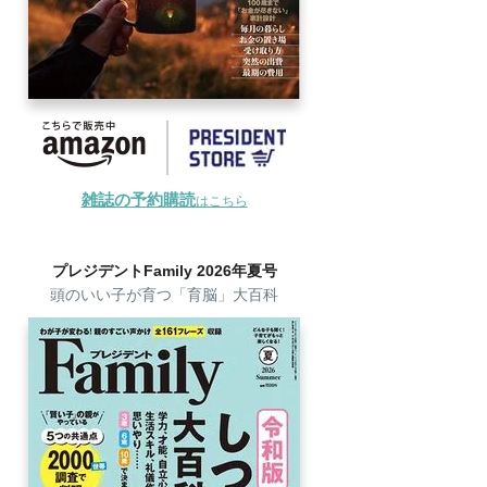
雑誌の予約購読
はこちら
プレジデントFamily 2026年夏号
頭のいい子が育つ「育脳」大百科