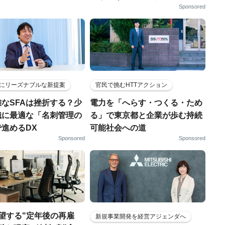
Sponsored
にリーズナブルな新提案
官民で挑むHTTアクション
なSFAは挫折する？少
電力を「へらす・つくる・ため
織に最適な「名刺管理の
る」で東京都と企業が歩む持続
進めるDX
可能社会への道
Sponsored
Sponsored
望する"定年後の再雇
新規事業開発を経営アジェンダへ