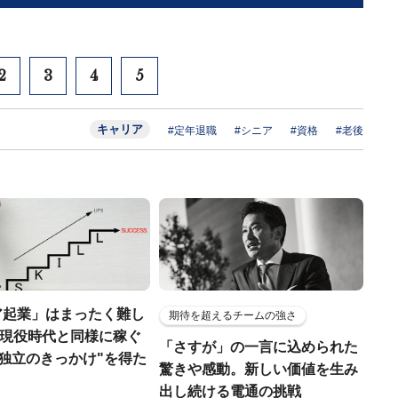
2
3
4
5
キャリア
#定年退職
#シニア
#資格
#老後
ア起業」はまったく難し
期待を超えるチームの強さ
..現役時代と同様に稼ぐ
「さすが」の一言に込められた
"独立のきっかけ"を得た
驚きや感動。新しい価値を生み
出し続ける電通の挑戦