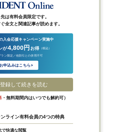
ら先は有料会員限定です。
すぐ全文と関連記事が読めます。
の入会応援キャンペーン実施中
4,800円
ンが
お得
（税込）
プラン限定／他割引との併用不可
お申込みはこちら
登録して続きを読む
料
・無料期間内はいつでも解約可）
ンライン有料会員の4つの特典
化で快適な閲覧