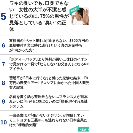
ワキの臭いでも､口臭でもな
い…女性の大半が不潔と感
じているのに､75%の男性が
見落としている"臭い"の正
体
富裕層の｢ペット離れ｣が止まらない…｢300万円の
血統書付き犬は時代遅れ｣という真のお金持ち
が"向かった先"
｢ボディーバッグ｣より評判が悪い…休日のイオン
で見かける一発で｢だらしないお父さん｣になるNG
アイテム
習近平が｢日本に行くな｣と煽った悲惨な結末…｢8
万円の激安ツアー｣でロシアに向かった中国人観光
客の誤算
名前を書く紙も整理券もない…フランス人が日本
みたいに｢行列｣に並ばないのに｢順番｣を守れる謎
システム
一流企業ほど｢働かないオジサン｣が増殖してい
く…トヨタも三菱UFJも逃れられない日本企業だ
けの"構造的欠陥"