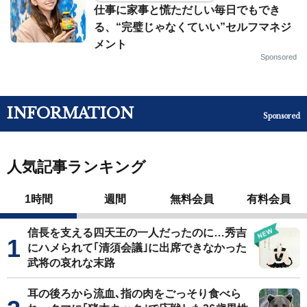
仕事に家事と慌ただしい毎日でもでき
る、“完璧じゃなくていい”セルフマネジ
メント
Sponsored
INFORMATION
Sponsored
人気記事ランキング
1時間
週間
無料会員
有料会員
信長を支える四天王の一人だったのに…秀吉
にハメられて｢清須会議｣に出席できなかった
武将の哀れな末路
耳の後ろから流血､指の肉をごっそり食べら