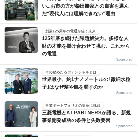
い...お市の方が柴田勝家との自害を選ん
だ"現代人には理解できない"理由
創業125周年の電通が描く未来
125年磨き続けた課題解決力。多様な人
財の才能を掛け合わせて挑む、これから
の電通
Sponsored
その秘めたるポテンシャルとは
世界最小、約1ナノメートルの｢微細水粒
子｣はなぜ髪や肌を潤すのか
Sponsored
事業ポートフォリオの変革に挑戦
三菱電機とAT PARTNERSが語る、新規
事業開発成功の条件と失敗要因
Sponsored