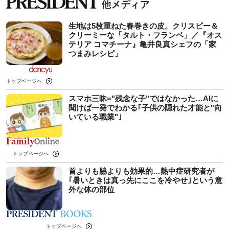
生地は5枚重ねた春巻きの皮。クリスピー＆
クリーミーな「タルト・フランベ」／『オス
テリア コマチーナ』亀井良真シェフの「家
つまみレシピ」
トップページへ
スマホ三昧="残念な子"ではなかった…AIに
聞けば一発でわかる｢子供の隠れた才能と"向
いている職業"｣
トップページへ
首よりも脇よりも効果的…熱中症研究者が
｢暑いときは真っ先にここを冷やせ｣という意
外な体の部位
トップページへ