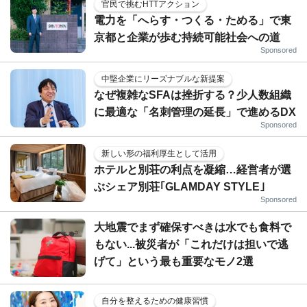
官民で挑むHTTアクション
電力を「へらす・つくる・ためる」で東
京都と企業が歩む持続可能社会への道
Sponsored
中堅企業にリーズナブルな新提案
なぜ複雑なSFAは挫折する？少人数組織
に最適な「名刺管理の延長」で進めるDX
Sponsored
新しい形の福利厚生として活用
ホテルと別荘の利点を凝縮…経営者が選
ぶシェア別荘｢GLAMDAY STYLE｣
Sponsored
大地震でまず確保すべきは水でも食料で
もない...被災者が「これだけは担いで逃
げて」という最も重要なモノ2選
自分を整えるための健康習慣