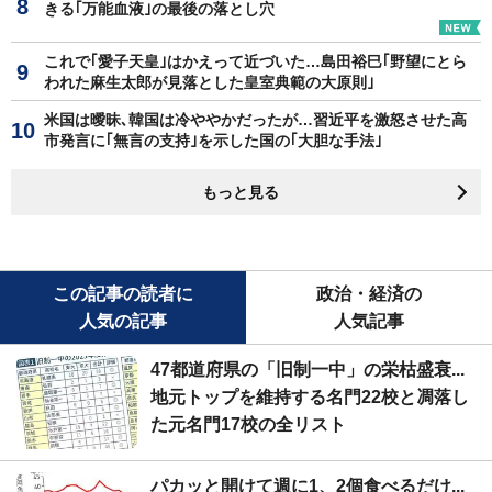
きる｢万能血液｣の最後の落とし穴
これで｢愛子天皇｣はかえって近づいた…島田裕巳｢野望にとら
われた麻生太郎が見落とした皇室典範の大原則｣
米国は曖昧､韓国は冷ややかだったが…習近平を激怒させた高
市発言に｢無言の支持｣を示した国の｢大胆な手法｣
もっと見る
この記事の読者に
政治・経済の
人気の記事
人気記事
47都道府県の「旧制一中」の栄枯盛衰...
地元トップを維持する名門22校と凋落し
た元名門17校の全リスト
パカッと開けて週に1、2個食べるだけ...