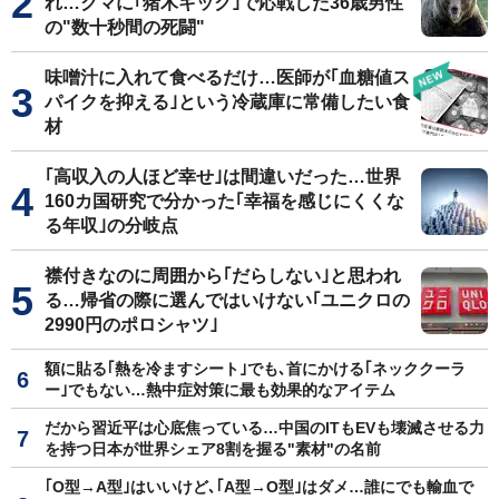
れ…クマに｢猪木キック｣で応戦した36歳男性
の"数十秒間の死闘"
味噌汁に入れて食べるだけ…医師が｢血糖値ス
パイクを抑える｣という冷蔵庫に常備したい食
材
｢高収入の人ほど幸せ｣は間違いだった…世界
160カ国研究で分かった｢幸福を感じにくくな
る年収｣の分岐点
襟付きなのに周囲から｢だらしない｣と思われ
る…帰省の際に選んではいけない｢ユニクロの
2990円のポロシャツ｣
額に貼る｢熱を冷ますシート｣でも､首にかける｢ネッククーラ
ー｣でもない…熱中症対策に最も効果的なアイテム
だから習近平は心底焦っている…中国のITもEVも壊滅させる力
を持つ日本が世界シェア8割を握る"素材"の名前
｢O型→A型｣はいいけど､｢A型→O型｣はダメ…誰にでも輸血で