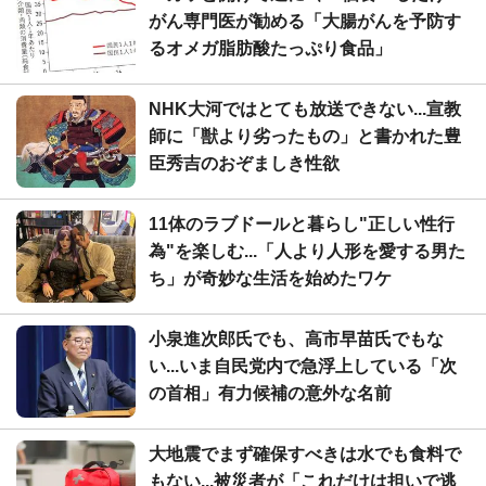
がん専門医が勧める「大腸がんを予防す
るオメガ脂肪酸たっぷり食品」
NHK大河ではとても放送できない...宣教
師に「獣より劣ったもの」と書かれた豊
臣秀吉のおぞましき性欲
11体のラブドールと暮らし"正しい性行
為"を楽しむ...「人より人形を愛する男た
ち」が奇妙な生活を始めたワケ
小泉進次郎氏でも、高市早苗氏でもな
い...いま自民党内で急浮上している「次
の首相」有力候補の意外な名前
大地震でまず確保すべきは水でも食料で
もない...被災者が「これだけは担いで逃