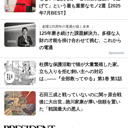
げて」という最も重要なモノ2選【2025
年7月BEST】
創業125周年の電通が描く未来
125年磨き続けた課題解決力。多様な人
財の才能を掛け合わせて挑む、これから
の電通
Sponsored
杜撰な保護活動で猫が大量繁殖した家。
立ち入りを拒む飼い主への対応
は...――『全部救ってやる』第1巻 第1話
石田三成と戦っていないのに関ヶ原合戦
後に大出世...徳川家康が厚い信頼を置い
た「戦国最大の悪人」