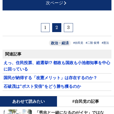
次ページ
1
2
3
政治・経済
#自民党
#二階 俊博
#憲法
関連記事
えっ、住民投票、総選挙!? 都政も国政も小池都知事を中心
に回っている
国民が納得する「改憲メリット」は存在するのか？
石破茂は"ポスト安倍"をどう勝ち獲るのか
あわせて読みたい
#自民党の記事
「秀吉と一緒になるのがイヤ」ではな