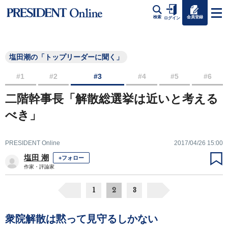
会員登録
検索
ログイン
塩田潮の「トップリーダーに聞く」
#1
#2
#3
#4
#5
#6
二階幹事長「解散総選挙は近いと考える
べき」
PRESIDENT Online
2017/04/26 15:00
塩田 潮
+フォロー
作家・評論家
1
2
3
衆院解散は黙って見守るしかない