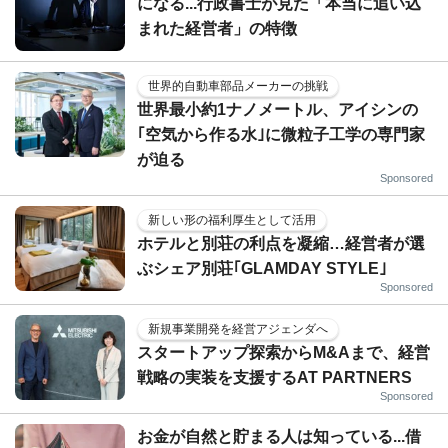
になる...行政書士が見た「本当に追い込
まれた経営者」の特徴
世界的自動車部品メーカーの挑戦
世界最小約1ナノメートル、アイシンの
｢空気から作る水｣に微粒子工学の専門家
が迫る
Sponsored
新しい形の福利厚生として活用
ホテルと別荘の利点を凝縮…経営者が選
ぶシェア別荘｢GLAMDAY STYLE｣
Sponsored
新規事業開発を経営アジェンダへ
スタートアップ探索からM&Aまで、経営
戦略の実装を支援するAT PARTNERS
Sponsored
お金が自然と貯まる人は知っている...借