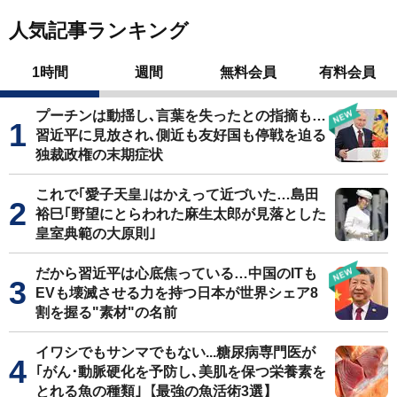
人気記事ランキング
1時間
週間
無料会員
有料会員
プーチンは動揺し､言葉を失ったとの指摘も…
習近平に見放され､側近も友好国も停戦を迫る
独裁政権の末期症状
これで｢愛子天皇｣はかえって近づいた…島田
裕巳｢野望にとらわれた麻生太郎が見落とした
皇室典範の大原則｣
だから習近平は心底焦っている…中国のITも
EVも壊滅させる力を持つ日本が世界シェア8
割を握る"素材"の名前
イワシでもサンマでもない...糖尿病専門医が
｢がん･動脈硬化を予防し､美肌を保つ栄養素を
とれる魚の種類｣【最強の魚活術3選】