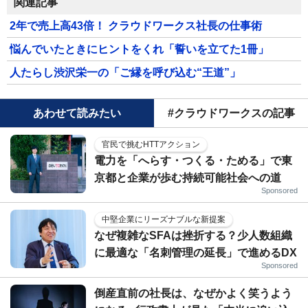
関連記事
2年で売上高43倍！ クラウドワークス社長の仕事術
悩んでいたときにヒントをくれ「誓いを立てた1冊」
人たらし渋沢栄一の「ご縁を呼び込む“王道”」
あわせて読みたい
#クラウドワークスの記事
官民で挑むHTTアクション
電力を「へらす・つくる・ためる」で東
京都と企業が歩む持続可能社会への道
Sponsored
中堅企業にリーズナブルな新提案
なぜ複雑なSFAは挫折する？少人数組織
に最適な「名刺管理の延長」で進めるDX
Sponsored
倒産直前の社長は、なぜかよく笑うよう