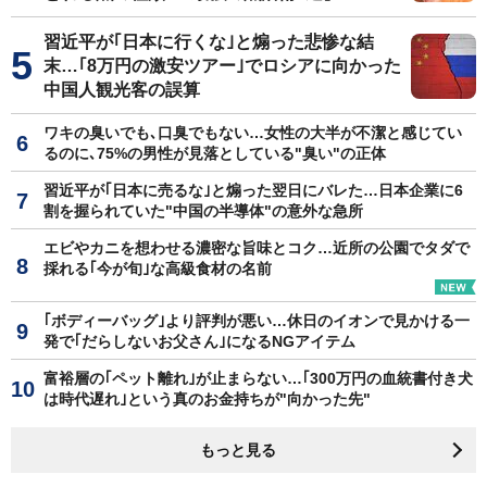
習近平が｢日本に行くな｣と煽った悲惨な結
末…｢8万円の激安ツアー｣でロシアに向かった
中国人観光客の誤算
ワキの臭いでも､口臭でもない…女性の大半が不潔と感じてい
るのに､75%の男性が見落としている"臭い"の正体
習近平が｢日本に売るな｣と煽った翌日にバレた…日本企業に6
割を握られていた"中国の半導体"の意外な急所
エビやカニを想わせる濃密な旨味とコク…近所の公園でタダで
採れる｢今が旬｣な高級食材の名前
｢ボディーバッグ｣より評判が悪い…休日のイオンで見かける一
発で｢だらしないお父さん｣になるNGアイテム
富裕層の｢ペット離れ｣が止まらない…｢300万円の血統書付き犬
は時代遅れ｣という真のお金持ちが"向かった先"
もっと見る