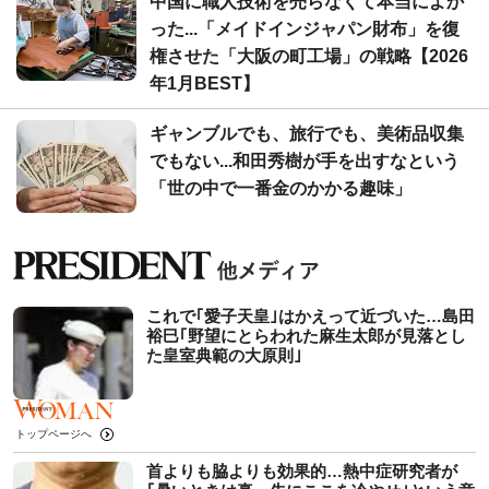
中国に職人技術を売らなくて本当によか
った...「メイドインジャパン財布」を復
権させた「大阪の町工場」の戦略【2026
年1月BEST】
ギャンブルでも、旅行でも、美術品収集
でもない...和田秀樹が手を出すなという
「世の中で一番金のかかる趣味」
これで｢愛子天皇｣はかえって近づいた…島田
裕巳｢野望にとらわれた麻生太郎が見落とし
た皇室典範の大原則｣
トップページへ
首よりも脇よりも効果的…熱中症研究者が