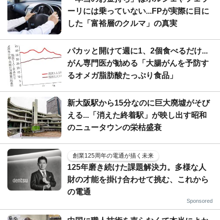
ーリには乗っていない...FPが実際に目に
した「富裕層のクルマ」の真実
パカッと開けて週に1、2個食べるだけ...
がん専門医が勧める「大腸がんを予防す
るオメガ脂肪酸たっぷり食品」
新大阪駅から15分なのに巨大廃墟がそび
える...「消えた終着駅」が映し出す昭和
のニュータウンの栄枯盛衰
創業125周年の電通が描く未来
125年磨き続けた課題解決力。多様な人
財の才能を掛け合わせて挑む、これから
の電通
Sponsored