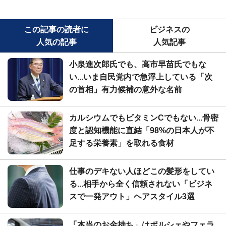
この記事の読者に
ビジネスの
人気の記事
人気記事
小泉進次郎氏でも、高市早苗氏でもな
い...いま自民党内で急浮上している「次
の首相」有力候補の意外な名前
カルシウムでもビタミンCでもない...骨密
度と認知機能に直結「98%の日本人が不
足する栄養素」を取れる食材
仕事のデキない人ほどこの髪形をしてい
る...相手から全く信頼されない「ビジネ
スで一発アウト」ヘアスタイル3選
「本当のお金持ち」はポルシェやフェラ