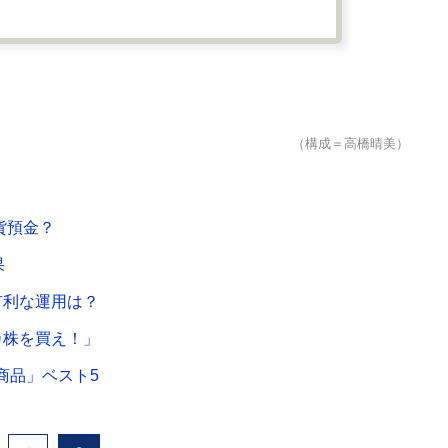
（構成＝高橋晴美）
貨預金？
果
有利な運用は？
カ株を買え！」
商品」ベスト5