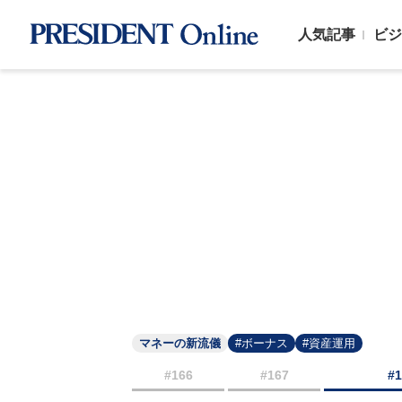
人気記事
ビジ
マネーの新流儀
#ボーナス
#資産運用
#166
#167
#