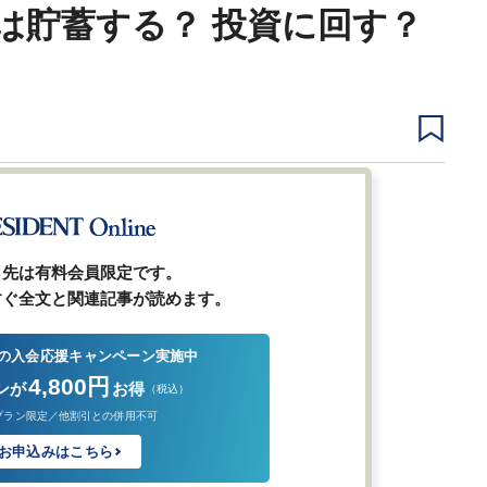
は貯蓄する？ 投資に回す？
1
2
前ページ
ら先は有料会員限定です。
すぐ全文と関連記事が読めます。
の入会応援キャンペーン実施中
4,800円
ンが
お得
（税込）
プラン限定／他割引との併用不可
お申込みはこちら