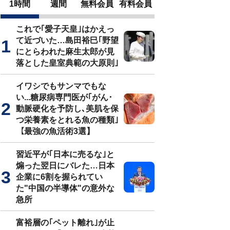
1時間
週間
無料会員
有料会員
これで｢愛子天皇｣はかえっ
て近づいた…島田裕巳｢野望
にとらわれた麻生太郎が見
落とした皇室典範の大原則｣
イワシでもサンマでもな
い...糖尿病専門医が｢がん･
動脈硬化を予防し､美肌を保
つ栄養素をとれる魚の種類｣
【最強の魚活術3選】
習近平が｢日本に売るな｣と
煽った翌日にバレた…日本
企業に6割を握られてい
た"中国の半導体"の意外な
急所
富裕層の｢ペット離れ｣が止