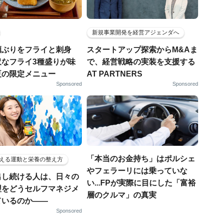
新規事業開発を経営アジェンダへ
瀬ぶりをフライと刺身
スタートアップ探索からM&Aま
沢なフライ3種盛りが味
で、経営戦略の実装を支援する
夏の限定メニュー
AT PARTNERS
Sponsored
Sponsored
「本当のお金持ち」はポルシェ
える運動と栄養の整え方
やフェラーリには乗っていな
出し続ける人は、日々の
い...FPが実際に目にした「富裕
理をどうセルフマネジメ
層のクルマ」の真実
ているのか——
Sponsored