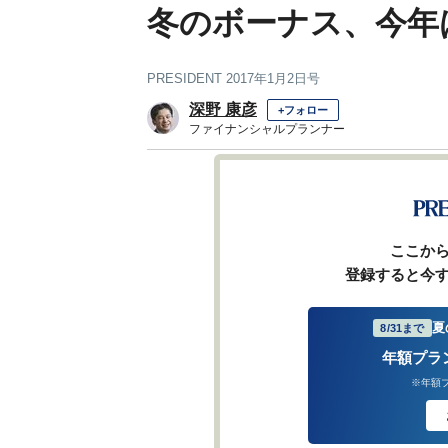
冬のボーナス、今年
PRESIDENT 2017年1月2日号
深野 康彦
+フォロー
ファイナンシャルプランナー
ここか
登録すると今
夏
8/31まで
年額プラ
※年額