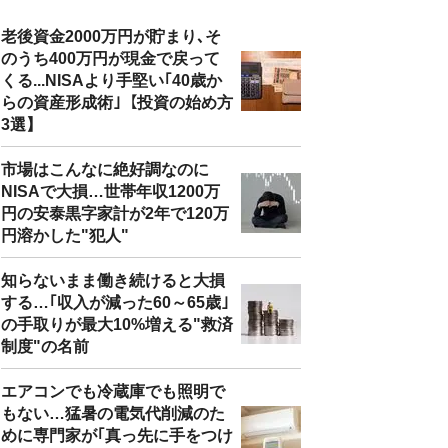
老後資金2000万円が貯まり､そ
のうち400万円が現金で戻って
くる...NISAより手堅い｢40歳か
らの資産形成術｣【投資の始め方
3選】
市場はこんなに絶好調なのに
NISAで大損…世帯年収1200万
円の安泰黒字家計が2年で120万
円溶かした"犯人"
知らないまま働き続けると大損
する…｢収入が減った60～65歳｣
の手取りが最大10%増える"救済
制度"の名前
エアコンでも冷蔵庫でも照明で
もない…猛暑の電気代削減のた
めに専門家が｢真っ先に手をつけ