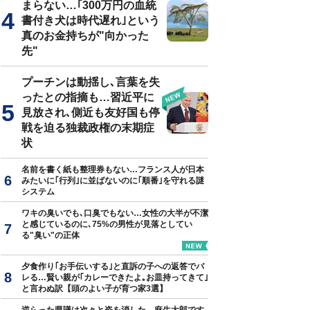
まらない…｢300万円の血統
書付き犬は時代遅れ｣という
真のお金持ちが"向かった
先"
プーチンは動揺し､言葉を失
ったとの指摘も…習近平に
見放され､側近も友好国も停
戦を迫る独裁政権の末期症
状
名前を書く紙も整理券もない…フランス人が日本
みたいに｢行列｣に並ばないのに｢順番｣を守れる謎
システム
ワキの臭いでも､口臭でもない…女性の大半が不潔
と感じているのに､75%の男性が見落としてい
る"臭い"の正体
夕食作り｢お手伝いする｣と直訴の子への返答でバ
レる…賢い親が｢カレーできたよ｡お皿持ってきて｣
と言わぬ訳【頭のよい子が育つ家3選】