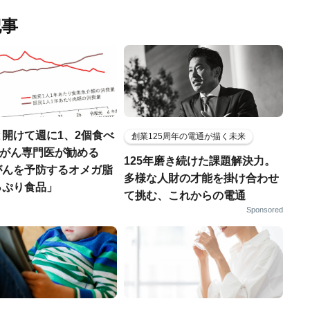
記事
開けて週に1、2個食べ
創業125周年の電通が描く未来
..がん専門医が勧める
125年磨き続けた課題解決力。
がんを予防するオメガ脂
多様な人財の才能を掛け合わせ
っぷり食品」
て挑む、これからの電通
Sponsored