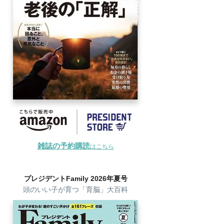
雑誌の予約購読
はこちら
プレジデントFamily 2026年夏号
頭のいい子が育つ「育脳」大百科