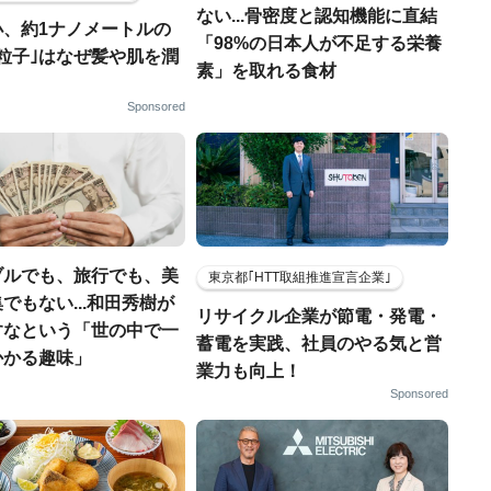
ない...骨密度と認知機能に直結
小、約1ナノメートルの
「98%の日本人が不足する栄養
粒子｣はなぜ髪や肌を潤
素」を取れる食材
Sponsored
ブルでも、旅行でも、美
東京都｢HTT取組推進宣言企業｣
でもない...和田秀樹が
リサイクル企業が節電・発電・
すなという「世の中で一
蓄電を実践、社員のやる気と営
かかる趣味」
業力も向上！
Sponsored