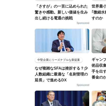
「さすが」の一言に込められた
世界最
驚きや感動。新しい価値を生み
｢微細水
出し続ける電通の挑戦
すのか
Sponsored
ギャン
中堅企業にリーズナブルな新提案
術品収集
なぜ複雑なSFAは挫折する？少
手を出
人数組織に最適な「名刺管理の
番金の
延長」で進めるDX
Sponsored