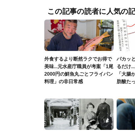
この記事の読者に人気の
外食するより断然ラクでお得で
パカッと
美味...元水産庁職員が考案「1尾
るだけ.
2000円の鮮魚丸ごとフライパン
「大腸
料理」の非日常感
肪酸た