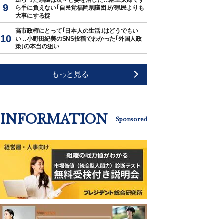
逆らった県議は次々と姿を消した…麻生太郎です
ら手に負えない｢自民党福岡県議団｣が県民よりも
大事にする掟
高市政権にとって｢日本人の生活｣はどうでもい
い…小野田紀美のSNS投稿でわかった｢外国人政
策｣の本当の狙い
もっと見る
INFORMATION
Sponsored