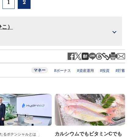
1
2
ひこ）
マネー
#ボーナス
#資産運用
#投資
#貯蓄
カルシウムでもビタミンCでも
たるポテンシャルとは