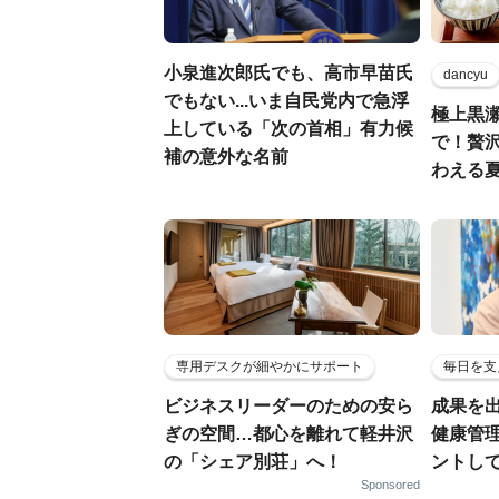
小泉進次郎氏でも、高市早苗氏
dancyu
でもない...いま自民党内で急浮
極上黒
上している「次の首相」有力候
で！贅
補の意外な名前
わえる
専用デスクが細やかにサポート
毎日を支
ビジネスリーダーのための安ら
成果を
ぎの空間…都心を離れて軽井沢
健康管
の「シェア別荘」へ！
ントし
Sponsored