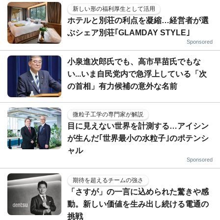
新しい形の福利厚生として活用
ホテルと別荘の利点を凝縮…経営者が選
ぶシェア別荘｢GLAMDAY STYLE｣
Sponsored
小泉進次郎氏でも、高市早苗氏でもな
い...いま自民党内で急浮上している「次
の首相」有力候補の意外な名前
微粒子工学の専門家が解説
目に見えない世界を計測する…アイシン
が生んだ｢世界最小の水粒子｣のポテンシ
ャル
Sponsored
期待を超えるチームの強さ
「さすが」の一言に込められた驚きや感
動。新しい価値を生み出し続ける電通の
挑戦