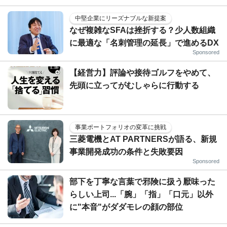
中堅企業にリーズナブルな新提案
なぜ複雑なSFAは挫折する？少人数組織
に最適な「名刺管理の延長」で進めるDX
Sponsored
【経営力】評論や接待ゴルフをやめて、
先頭に立ってがむしゃらに行動する
事業ポートフォリオの変革に挑戦
三菱電機とAT PARTNERSが語る、新規
事業開発成功の条件と失敗要因
Sponsored
部下を丁寧な言葉で邪険に扱う厭味った
らしい上司...「腕」「指」「口元」以外
に"本音"がダダモレの顔の部位