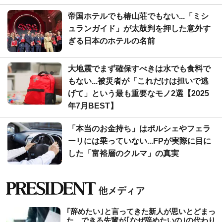
帝国ホテルでも椿山荘でもない...「ミシ
ュランガイド」が太鼓判を押した意外す
ぎる日本のホテルの名前
大地震でまず確保すべきは水でも食料で
もない...被災者が「これだけは担いで逃
げて」という最も重要なモノ2選【2025
年7月BEST】
「本当のお金持ち」はポルシェやフェラ
ーリには乗っていない...FPが実際に目に
した「富裕層のクルマ」の真実
｢辞めたい｣と言ってきた新人が思いとどまっ
た…できる先輩が｢なぜ辞めたいの｣の代わり