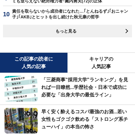
ミも逆らえない絶対権力者･藏内勇夫(72)の正体
責任を取らないから成功者になれた…｢とんねるず｣｢おニャン
子｣｢AKB｣とヒットを出し続けた秋元康の哲学
もっと見る
この記事の読者に
キャリアの
人気の記事
人気記事
「三菱商事"採用大学"ランキング」を見
れば一目瞭然...学歴社会・日本で成功に
必要な「出身大学の最低ライン」
早く安く酔えるコスパ最強のお酒...若い
女性もゴクゴク飲める「ストロング系チ
ューハイ」の本当の怖さ