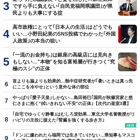
ですら手に負えない｢自民党福岡県議団｣が県
民よりも大事にする掟
高市政権にとって｢日本人の生活｣はどうでも
いい…小野田紀美のSNS投稿でわかった｢外国
人政策｣の本当の狙い
｢一流のお金持ち｣は銀座の高級店には見向き
もしない…"本物"を知る富裕層が行きつく"究
極のスシ"の正体
首よりも脇よりも効果的…熱中症研究者が｢暑いときは真っ先
にここを冷やせ｣という意外な体の部位
やっぱり｢愛子天皇｣しかない…島田裕巳｢国民が秋篠宮家と悠
仁さまに抱く"拭いきれない不安"の正体｣【次代の皇室3選】
｢自宅でゆっくり静養｣はむしろ逆効果…東北大学名誉教授がリ
ハビリの主役に据えた｢腎臓を強くする歩き方｣
｢ドン｣に嫌われたら福岡では生きていけない…県知事もマスコ