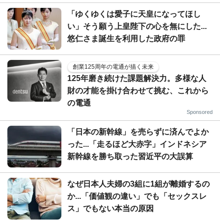
「ゆくゆくは愛子に天皇になってほし
い」そう願う上皇陛下の心を無にした...
悠仁さま誕生を利用した政府の罪
創業125周年の電通が描く未来
125年磨き続けた課題解決力。多様な人
財の才能を掛け合わせて挑む、これから
の電通
Sponsored
「日本の新幹線」を売らずに済んでよか
った...「走るほど大赤字」インドネシア
新幹線を勝ち取った習近平の大誤算
なぜ日本人夫婦の3組に1組が離婚するの
か...「価値観の違い」でも「セックスレ
ス」でもない本当の原因