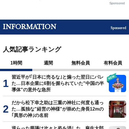
Sponsored
INFORMATION
Sponsored
人気記事ランキング
1時間
週間
無料会員
有料会員
習近平が｢日本に売るな｣と煽った翌日にバレ
た…日本企業に6割を握られていた"中国の半
導体"の意外な急所
だから松下幸之助は三重の神社に何度も通っ
た…孤独な"経営の神様"が崇めた身長12mの
｢異形の神｣の名前
逆らった県議は次々と姿を消した…麻生太郎