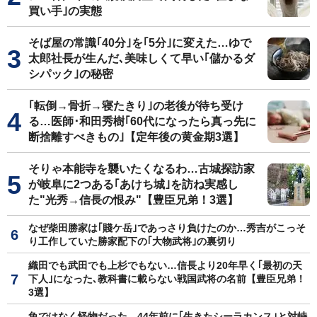
買い手｣の実態
そば屋の常識｢40分｣を｢5分｣に変えた…ゆで
太郎社長が生んだ､美味しくて早い｢儲かるダ
シパック｣の秘密
｢転倒→骨折→寝たきり｣の老後が待ち受け
る…医師･和田秀樹｢60代になったら真っ先に
断捨離すべきもの｣【定年後の黄金期3選】
そりゃ本能寺を襲いたくなるわ…古城探訪家
が岐阜に2つある｢あけち城｣を訪ね実感し
た"光秀→信長の恨み"【豊臣兄弟！3選】
なぜ柴田勝家は｢賤ケ岳｣であっさり負けたのか…秀吉がこっそ
り工作していた勝家配下の｢大物武将｣の裏切り
織田でも武田でも上杉でもない…信長より20年早く｢最初の天
下人｣になった､教科書に載らない戦国武将の名前【豊臣兄弟！
3選】
魚ではなく怪物だった…44年前に｢生きたシーラカンス｣と対峙