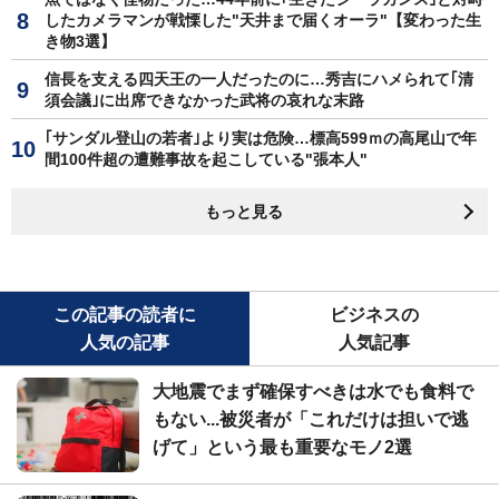
したカメラマンが戦慄した"天井まで届くオーラ"【変わった生
き物3選】
信長を支える四天王の一人だったのに…秀吉にハメられて｢清
須会議｣に出席できなかった武将の哀れな末路
｢サンダル登山の若者｣より実は危険…標高599ｍの高尾山で年
間100件超の遭難事故を起こしている"張本人"
もっと見る
この記事の読者に
ビジネスの
人気の記事
人気記事
大地震でまず確保すべきは水でも食料で
もない...被災者が「これだけは担いで逃
げて」という最も重要なモノ2選