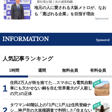
新社長が描く次の成長戦略
地元の人に愛される大阪メトロが、なお
も「選ばれる企業」を目指す理由
Sponsored
INFORMATION
Sponsored
人気記事ランキング
1時間
週間
無料会員
有料会員
住民2万人が街を捨てた…スマホにも電気自動
車にも欠かせない銅を生む世界最大の｢人殺し
の穴｣の正体
タワマン40階以上の｢3戸に1戸｣は住民登録ナ
シ…神戸市の大規模調査で判明した｢住まない