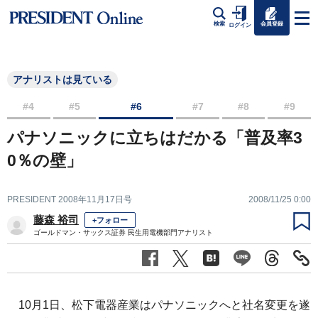
会員登録
検索
ログイン
アナリストは見ている
#4
#5
#6
#7
#8
#9
パナソニックに立ちはだかる「普及率3
0％の壁」
PRESIDENT 2008年11月17日号
2008/11/25 0:00
藤森 裕司
+フォロー
ゴールドマン・サックス証券 民生用電機部門アナリスト
10月1日、松下電器産業はパナソニックへと社名変更を遂