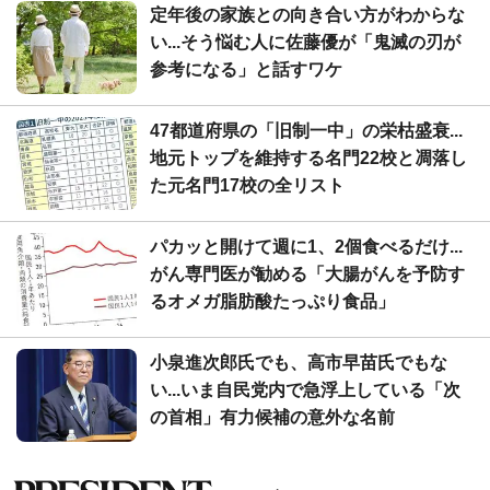
定年後の家族との向き合い方がわからな
い...そう悩む人に佐藤優が「鬼滅の刃が
参考になる」と話すワケ
47都道府県の「旧制一中」の栄枯盛衰...
地元トップを維持する名門22校と凋落し
た元名門17校の全リスト
パカッと開けて週に1、2個食べるだけ...
がん専門医が勧める「大腸がんを予防す
るオメガ脂肪酸たっぷり食品」
小泉進次郎氏でも、高市早苗氏でもな
い...いま自民党内で急浮上している「次
の首相」有力候補の意外な名前