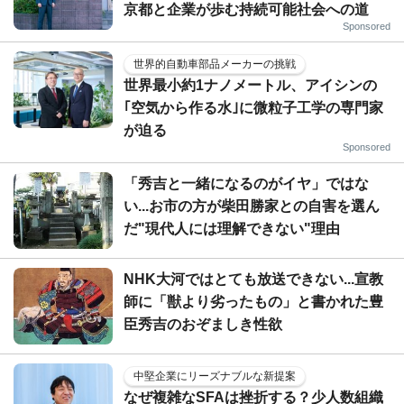
京都と企業が歩む持続可能社会への道
Sponsored
世界的自動車部品メーカーの挑戦
世界最小約1ナノメートル、アイシンの
｢空気から作る水｣に微粒子工学の専門家
が迫る
Sponsored
「秀吉と一緒になるのがイヤ」ではな
い...お市の方が柴田勝家との自害を選ん
だ"現代人には理解できない"理由
NHK大河ではとても放送できない...宣教
師に「獣より劣ったもの」と書かれた豊
臣秀吉のおぞましき性欲
中堅企業にリーズナブルな新提案
なぜ複雑なSFAは挫折する？少人数組織