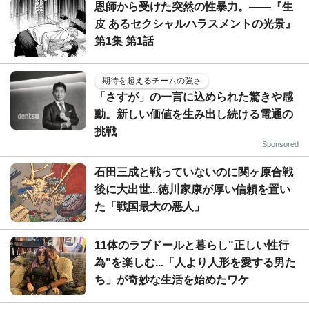
恩師から受けた突然の性暴力。――『生
皮 あるセクシャルハラスメントの光景』
第1集 第1話
期待を超えるチームの強さ
「さすが」の一言に込められた驚きや感
動。新しい価値を生み出し続ける電通の
挑戦
Sponsored
石田三成と戦っていないのに関ヶ原合戦
後に大出世...徳川家康が厚い信頼を置い
た「戦国最大の悪人」
11体のラブドールと暮らし"正しい性行
為"を楽しむ...「人より人形を愛する男た
ち」が奇妙な生活を始めたワケ