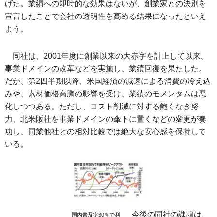
げた。業績への即時的な効果はないが、創業家との決別を
宣言したことで会社の透明性を高める結果になったといえ
よう。
同社は、2001年度に創業以来の大赤字を計上して以来、
事業ドメインの改革などを実施し、業績回復を果たした。
だが、第2四半期以降、米国経済の減速による消費の冷え込
みや、素材価格高騰の影響を受け、業績のモメンタムは悪
化しつつある。ただし、コスト削減に対する飽くなき努
力、北米販社を事業ドメインの傘下に置くなどの変更が奏
功し、同業他社との相対比較では絶大な安心感を保持して
いる。
今後の同社の課題は、
国内普及率30％で利