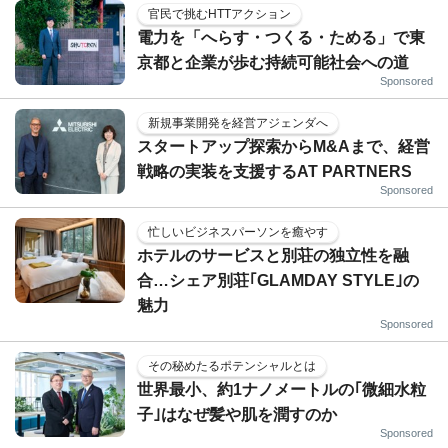
官民で挑むHTTアクション
電力を「へらす・つくる・ためる」で東
京都と企業が歩む持続可能社会への道
Sponsored
新規事業開発を経営アジェンダへ
スタートアップ探索からM&Aまで、経営
戦略の実装を支援するAT PARTNERS
Sponsored
忙しいビジネスパーソンを癒やす
ホテルのサービスと別荘の独立性を融
合…シェア別荘｢GLAMDAY STYLE｣の
魅力
Sponsored
その秘めたるポテンシャルとは
世界最小、約1ナノメートルの｢微細水粒
子｣はなぜ髪や肌を潤すのか
Sponsored