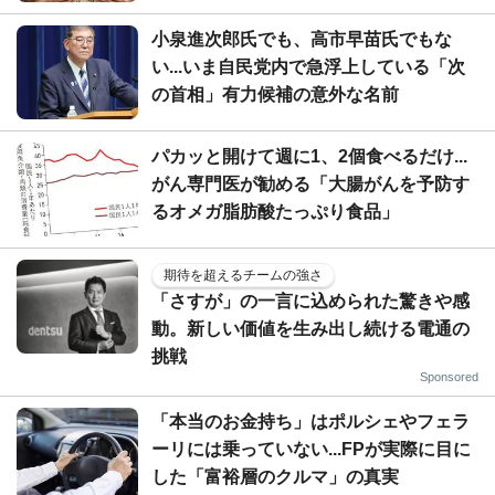
小泉進次郎氏でも、高市早苗氏でもな
い...いま自民党内で急浮上している「次
の首相」有力候補の意外な名前
パカッと開けて週に1、2個食べるだけ...
がん専門医が勧める「大腸がんを予防す
るオメガ脂肪酸たっぷり食品」
期待を超えるチームの強さ
「さすが」の一言に込められた驚きや感
動。新しい価値を生み出し続ける電通の
挑戦
Sponsored
「本当のお金持ち」はポルシェやフェラ
ーリには乗っていない...FPが実際に目に
した「富裕層のクルマ」の真実