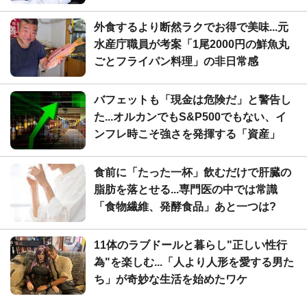
外食するより断然ラクでお得で美味...元
水産庁職員が考案「1尾2000円の鮮魚丸
ごとフライパン料理」の非日常感
バフェットも「現金は危険だ」と警告し
た...オルカンでもS&P500でもない、イ
ンフレ時こそ強さを発揮する「資産」
食前に「たった一杯」飲むだけで肝臓の
脂肪を落とせる...専門医の中では常識
「食物繊維、発酵食品」あと一つは?
11体のラブドールと暮らし"正しい性行
為"を楽しむ...「人より人形を愛する男た
ち」が奇妙な生活を始めたワケ