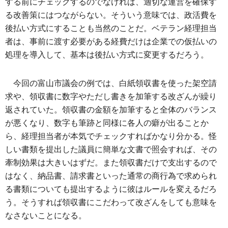
する前にチェックするのでなければ、適切な運営を確保す
る改善策にはつながらない。そういう意味では、政活費を
後払い方式にすることも当然のことだ。ベテラン経理担当
者は、事前に渡す必要がある経費だけは企業での仮払いの
処理を導入して、基本は後払い方式に変更するだろう。
今回の富山市議会の例では、白紙領収書を使った架空請
求や、領収書に数字やただし書きを加筆する改ざんが繰り
返されていた。領収書の金額を加筆すると全体のバランス
が悪くなり、数字も筆跡と同様に各人の癖が出ることか
ら、経理担当者が本気でチェックすればかなり分かる。怪
しい書類を提出した議員に簡単な文書で照会すれば、その
牽制効果は大きいはずだ。また領収書だけで支出するので
はなく、納品書、請求書といった通常の商行為で求められ
る書類についても提出するように彼はルールを変えるだろ
う。そうすれば領収書にこだわって改ざんをしても意味を
なさないことになる。