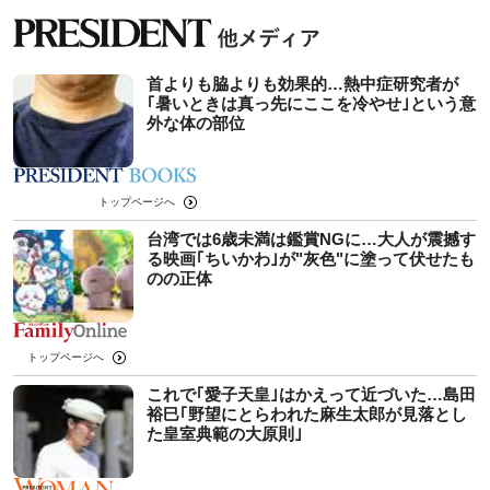
首よりも脇よりも効果的…熱中症研究者が
｢暑いときは真っ先にここを冷やせ｣という意
外な体の部位
トップページへ
台湾では6歳未満は鑑賞NGに…大人が震撼す
る映画｢ちいかわ｣が"灰色"に塗って伏せたも
のの正体
トップページへ
これで｢愛子天皇｣はかえって近づいた…島田
裕巳｢野望にとらわれた麻生太郎が見落とし
た皇室典範の大原則｣