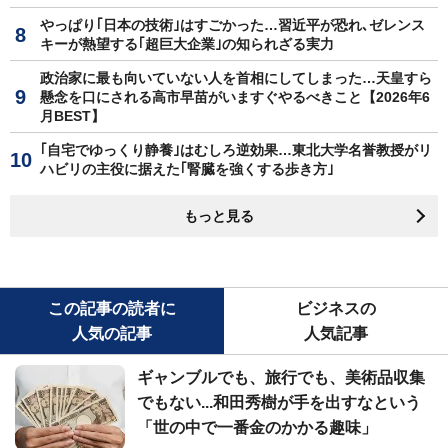
やっぱり｢日本の技術｣はすごかった…習近平が恐れ､ゼレンス
キーが熱望する｢超巨大企業｣の知られざる実力
政治家に最も向いていない人を首相にしてしまった…天皇すら
懸念を口にされる高市早苗がいますぐやるべきこと【2026年6
月BEST】
｢自宅でゆっくり静養｣はむしろ逆効果…東北大学名誉教授がリ
ハビリの主役に据えた｢腎臓を強くする歩き方｣
もっと見る
この記事の読者に
ビジネスの
人気の記事
人気記事
ギャンブルでも、旅行でも、美術品収集
でもない...和田秀樹が手を出すなという
「世の中で一番金のかかる趣味」