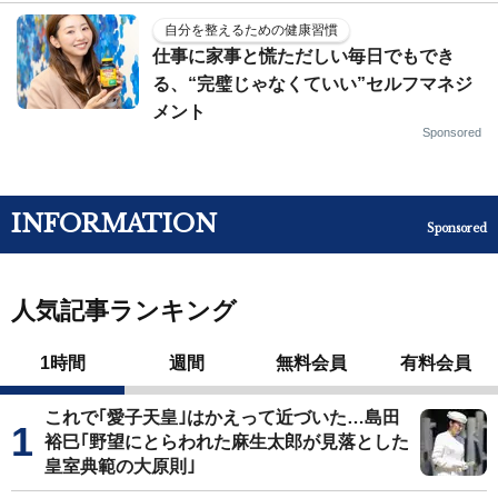
自分を整えるための健康習慣
仕事に家事と慌ただしい毎日でもでき
る、“完璧じゃなくていい”セルフマネジ
メント
Sponsored
INFORMATION
Sponsored
人気記事ランキング
1時間
週間
無料会員
有料会員
これで｢愛子天皇｣はかえって近づいた…島田
裕巳｢野望にとらわれた麻生太郎が見落とした
皇室典範の大原則｣