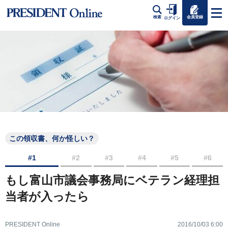
会員登録
検索
ログイン
この領収書、何か怪しい？
#1
#2
#3
#4
#5
#6
もし富山市議会事務局にベテラン経理担
当者が入ったら
PRESIDENT Online
2016/10/03 6:00