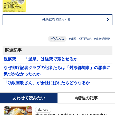
AMAZONで購入する
ビジネス
#経理
#不正請求
#政務活動費
関連記事
視察費 －「温泉」は経費で落とせるか
なぜ都庁記者クラブの記者たちは「舛添都知事」の悪事に
気づかなかったのか
「領収書改ざん」が会社にばれたらどうなるか
あわせて読みたい
#経理の記事
dancyu