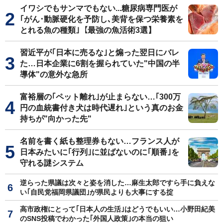
イワシでもサンマでもない...糖尿病専門医が
｢がん･動脈硬化を予防し､美背を保つ栄養素を
とれる魚の種類｣【最強の魚活術3選】
習近平が｢日本に売るな｣と煽った翌日にバレ
た…日本企業に6割を握られていた"中国の半
導体"の意外な急所
富裕層の｢ペット離れ｣が止まらない…｢300万
円の血統書付き犬は時代遅れ｣という真のお金
持ちが"向かった先"
名前を書く紙も整理券もない…フランス人が
日本みたいに｢行列｣に並ばないのに｢順番｣を
守れる謎システム
逆らった県議は次々と姿を消した…麻生太郎ですら手に負えな
い｢自民党福岡県議団｣が県民よりも大事にする掟
高市政権にとって｢日本人の生活｣はどうでもいい…小野田紀美
のSNS投稿でわかった｢外国人政策｣の本当の狙い