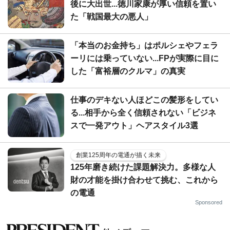
後に大出世...徳川家康が厚い信頼を置い
た「戦国最大の悪人」
「本当のお金持ち」はポルシェやフェラ
ーリには乗っていない...FPが実際に目に
した「富裕層のクルマ」の真実
仕事のデキない人ほどこの髪形をしてい
る...相手から全く信頼されない「ビジネ
スで一発アウト」ヘアスタイル3選
創業125周年の電通が描く未来
125年磨き続けた課題解決力。多様な人
財の才能を掛け合わせて挑む、これから
の電通
Sponsored