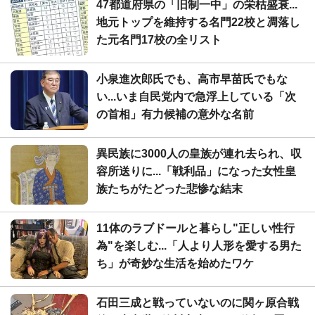
47都道府県の「旧制一中」の栄枯盛衰...
地元トップを維持する名門22校と凋落し
た元名門17校の全リスト
小泉進次郎氏でも、高市早苗氏でもな
い...いま自民党内で急浮上している「次
の首相」有力候補の意外な名前
異民族に3000人の皇族が連れ去られ、収
容所送りに...「戦利品」になった女性皇
族たちがたどった悲惨な結末
11体のラブドールと暮らし"正しい性行
為"を楽しむ...「人より人形を愛する男た
ち」が奇妙な生活を始めたワケ
石田三成と戦っていないのに関ヶ原合戦