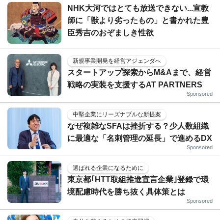
NHK大河ではとても放送できない...宣教
師に「獣より劣ったもの」と書かれた豊
臣秀吉のおぞましき性欲
新規事業開発を経営アジェンダへ
スタートアップ探索からM&Aまで、経営
戦略の実装を支援するAT PARTNERS
Sponsored
中堅企業にリーズナブルな新提案
なぜ複雑なSFAは挫折する？少人数組織
に最適な「名刺管理の延長」で進めるDX
Sponsored
選ばれる企業になるために
東京都｢HTT取組推進宣言企業｣登録で環
境配慮時代を勝ち抜く具体策とは
Sponsored