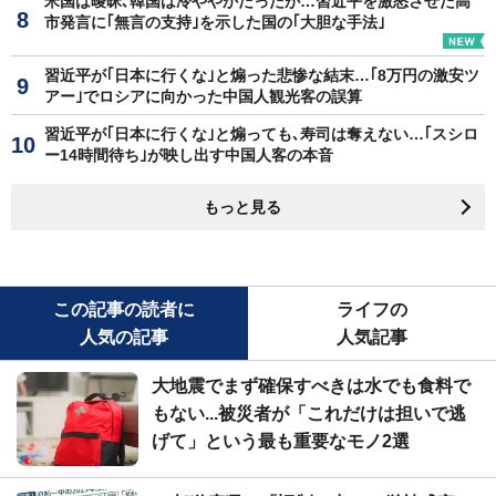
米国は曖昧､韓国は冷ややかだったが…習近平を激怒させた高
市発言に｢無言の支持｣を示した国の｢大胆な手法｣
習近平が｢日本に行くな｣と煽った悲惨な結末…｢8万円の激安ツ
アー｣でロシアに向かった中国人観光客の誤算
習近平が｢日本に行くな｣と煽っても､寿司は奪えない…｢スシロ
ー14時間待ち｣が映し出す中国人客の本音
もっと見る
この記事の読者に
ライフの
人気の記事
人気記事
大地震でまず確保すべきは水でも食料で
もない...被災者が「これだけは担いで逃
げて」という最も重要なモノ2選