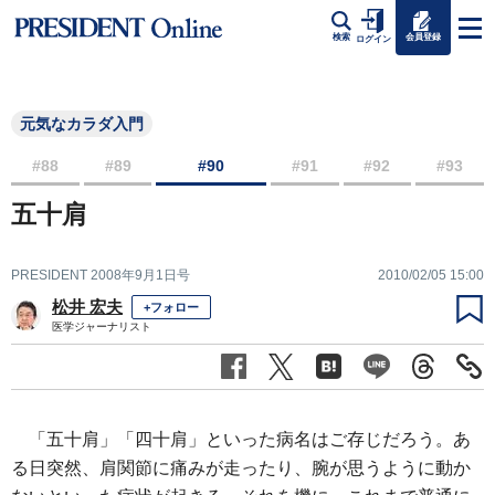
会員登録
検索
ログイン
元気なカラダ入門
#88
#89
#90
#91
#92
#93
五十肩
PRESIDENT 2008年9月1日号
2010/02/05 15:00
松井 宏夫
+フォロー
医学ジャーナリスト
「五十肩」「四十肩」といった病名はご存じだろう。あ
る日突然、肩関節に痛みが走ったり、腕が思うように動か