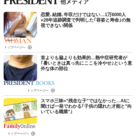
恋愛､結婚､年収だけではない…1万6000人
×28年追跡調査で判明した｢容姿と寿命｣の無
視できない関係
トップページへ
首よりも脇よりも効果的…熱中症研究者が
｢暑いときは真っ先にここを冷やせ｣という意
外な体の部位
トップページへ
スマホ三昧="残念な子"ではなかった…AIに
聞けば一発でわかる｢子供の隠れた才能と"向
いている職業"｣
トップページへ