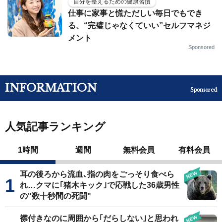
自分を整えるための健康習慣
仕事に家事と慌ただしい毎日でもでき
る、“完璧じゃなくていい”セルフマネジ
メント
Sponsored
INFORMATION
Sponsored
人気記事ランキング
1時間
週間
無料会員
有料会員
耳の後ろから流血､指の肉をごっそり食べら
れ…クマに｢猪木キック｣で応戦した36歳男性
の"数十秒間の死闘"
襟付きなのに周囲から｢だらしない｣と思われ