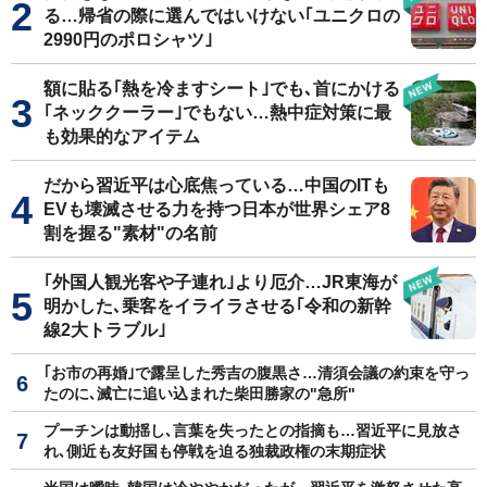
る…帰省の際に選んではいけない｢ユニクロの
2990円のポロシャツ｣
額に貼る｢熱を冷ますシート｣でも､首にかける
｢ネッククーラー｣でもない…熱中症対策に最
も効果的なアイテム
だから習近平は心底焦っている…中国のITも
EVも壊滅させる力を持つ日本が世界シェア8
割を握る"素材"の名前
｢外国人観光客や子連れ｣より厄介…JR東海が
明かした､乗客をイライラさせる｢令和の新幹
線2大トラブル｣
｢お市の再婚｣で露呈した秀吉の腹黒さ…清須会議の約束を守っ
たのに､滅亡に追い込まれた柴田勝家の"急所"
プーチンは動揺し､言葉を失ったとの指摘も…習近平に見放さ
れ､側近も友好国も停戦を迫る独裁政権の末期症状