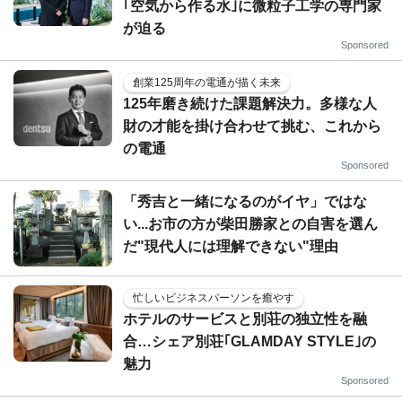
｢空気から作る水｣に微粒子工学の専門家
が迫る
Sponsored
創業125周年の電通が描く未来
125年磨き続けた課題解決力。多様な人
財の才能を掛け合わせて挑む、これから
の電通
Sponsored
「秀吉と一緒になるのがイヤ」ではな
い...お市の方が柴田勝家との自害を選ん
だ"現代人には理解できない"理由
忙しいビジネスパーソンを癒やす
ホテルのサービスと別荘の独立性を融
合…シェア別荘｢GLAMDAY STYLE｣の
魅力
Sponsored