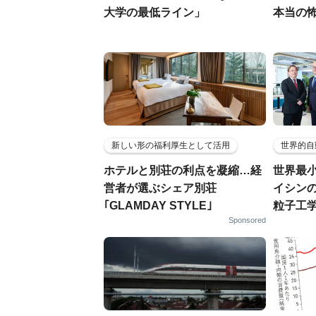
大学の最低ライン」
本当の
新しい形の福利厚生として活用
世界的自
ホテルと別荘の利点を凝縮…経
世界最
営者が選ぶシェア別荘
イシンの
｢GLAMDAY STYLE｣
粒子工
Sponsored