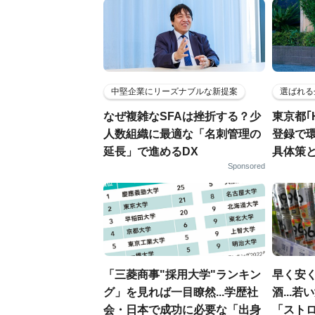
中堅企業にリーズナブルな新提案
選ばれる
なぜ複雑なSFAは挫折する？少
東京都｢
人数組織に最適な「名刺管理の
登録で
延長」で進めるDX
具体策
Sponsored
「三菱商事"採用大学"ランキン
早く安
グ」を見れば一目瞭然...学歴社
酒...
会・日本で成功に必要な「出身
「スト