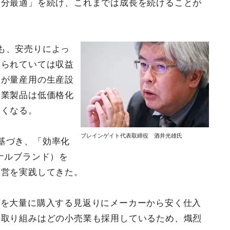
部分最適」を続け、これまでは成長を続けることが
も、安売りによっ
売られていては収益
ーが量産用の生産設
工業製品は低価格化
なくなる。
ブレインゲイト代表取締役 酒井光雄氏
基づき、「効率化
ナルブランド）を
経営を実践してきた。
Bを大量に購入する見返りにメーカーから安く仕入
の取り組みはどの小売業も採用しているため、熾烈