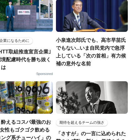
小泉進次郎氏でも、高市早苗氏
企業になるために
でもない...いま自民党内で急浮
HTT取組推進宣言企業｣
上している「次の首相」有力候
環境配慮時代を勝ち抜く
補の意外な名前
とは
Sponsored
く酔えるコスパ最強のお
期待を超えるチームの強さ
若い女性もゴクゴク飲める
「さすが」の一言に込められた
ロング系チューハイ」の