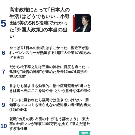
高市政権にとって｢日本人の
生活｣はどうでもいい…小野
田紀美のSNS投稿でわかっ
た｢外国人政策｣の本当の狙
い
やっぱり｢日本の技術｣はすごかった…習近平が恐
れ､ゼレンスキーが熱望する｢超巨大企業｣の知られ
ざる実力
だから松下幸之助は三重の神社に何度も通った…
孤独な"経営の神様"が崇めた身長12mの｢異形の
神｣の名前
首よりも脇よりも効果的…熱中症研究者が｢暑いと
きは真っ先にここを冷やせ｣という意外な体の部位
｢ドン｣に嫌われたら福岡では生きていけない…県
知事もマスコミも逆らえない絶対権力者･藏内勇夫
(72)の正体
就職9カ月の夜､布団の中で｢もう辞めよう｣…東大
卒の外銀マンが年収1100万円を捨てて選んだ意外
すぎる仕事