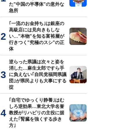
た"中国の半導体"の意外な
急所
｢一流のお金持ち｣は銀座の
高級店には見向きもしな
い…"本物"を知る富裕層が
行きつく"究極のスシ"の正
体
逆らった県議は次々と姿を
消した…麻生太郎ですら手
に負えない｢自民党福岡県議
団｣が県民よりも大事にする
掟
｢自宅でゆっくり静養｣はむ
しろ逆効果…東北大学名誉
教授がリハビリの主役に据
えた｢腎臓を強くする歩き
方｣