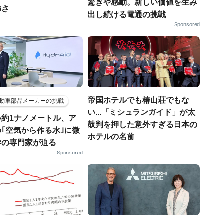
驚きや感動。新しい価値を生み
怖さ
出し続ける電通の挑戦
Sponsored
帝国ホテルでも椿山荘でもな
動車部品メーカーの挑戦
い...「ミシュランガイド」が太
小約1ナノメートル、ア
鼓判を押した意外すぎる日本の
｢空気から作る水｣に微
ホテルの名前
学の専門家が迫る
Sponsored