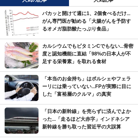
パカッと開けて週に1、2個食べるだけ...
がん専門医が勧める「大腸がんを予防す
るオメガ脂肪酸たっぷり食品」
カルシウムでもビタミンCでもない...骨密
度と認知機能に直結「98%の日本人が不
足する栄養素」を取れる食材
「本当のお金持ち」はポルシェやフェラ
ーリには乗っていない...FPが実際に目に
した「富裕層のクルマ」の真実
「日本の新幹線」を売らずに済んでよか
った...「走るほど大赤字」インドネシア
新幹線を勝ち取った習近平の大誤算