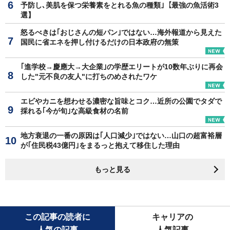
予防し､美肌を保つ栄養素をとれる魚の種類｣【最強の魚活術3
選】
怒るべきは｢おじさんの短パン｣ではない…海外報道から見えた
国民に省エネを押し付けるだけの日本政府の無策
｢進学校→慶應大→大企業｣の学歴エリートが10数年ぶりに再会
した"元不良の友人"に打ちのめされたワケ
エビやカニを想わせる濃密な旨味とコク…近所の公園でタダで
採れる｢今が旬｣な高級食材の名前
地方衰退の一番の原因は｢人口減少｣ではない…山口の超富裕層
が｢住民税43億円｣をまるっと抱えて移住した理由
もっと見る
この記事の読者に
キャリアの
人気の記事
人気記事