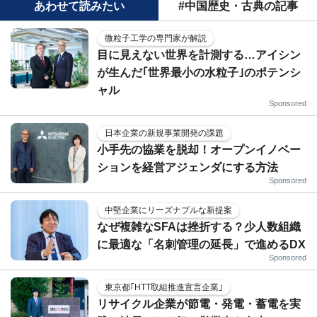
あわせて読みたい
#中国歴史・古典の記事
微粒子工学の専門家が解説
目に見えない世界を計測する…アイシン
が生んだ｢世界最小の水粒子｣のポテンシ
ャル
Sponsored
日本企業の新規事業開発の課題
小手先の協業を脱却！オープンイノベー
ションを経営アジェンダにする方法
Sponsored
中堅企業にリーズナブルな新提案
なぜ複雑なSFAは挫折する？少人数組織
に最適な「名刺管理の延長」で進めるDX
Sponsored
東京都｢HTT取組推進宣言企業｣
リサイクル企業が節電・発電・蓄電を実