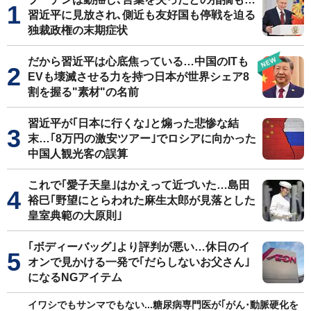
習近平に見放され､側近も友好国も停戦を迫る
独裁政権の末期症状
だから習近平は心底焦っている…中国のITも
EVも壊滅させる力を持つ日本が世界シェア8
割を握る"素材"の名前
習近平が｢日本に行くな｣と煽った悲惨な結
末…｢8万円の激安ツアー｣でロシアに向かった
中国人観光客の誤算
これで｢愛子天皇｣はかえって近づいた…島田
裕巳｢野望にとらわれた麻生太郎が見落とした
皇室典範の大原則｣
｢ボディーバッグ｣より評判が悪い…休日のイ
オンで見かける一発で｢だらしないお父さん｣
になるNGアイテム
イワシでもサンマでもない...糖尿病専門医が｢がん･動脈硬化を