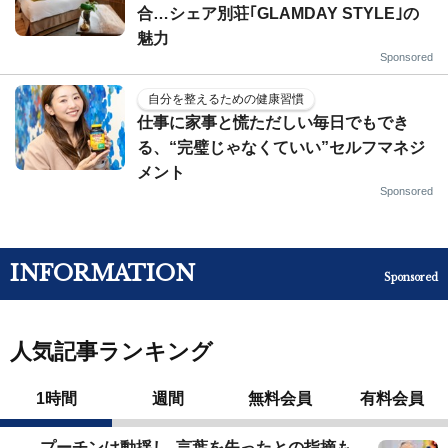
合…シェア別荘｢GLAMDAY STYLE｣の
魅力
Sponsored
自分を整えるための健康習慣
仕事に家事と慌ただしい毎日でもでき
る、“完璧じゃなくていい”セルフマネジ
メント
Sponsored
INFORMATION
Sponsored
人気記事ランキング
1時間
週間
無料会員
有料会員
プーチンは動揺し､言葉を失ったとの指摘も…