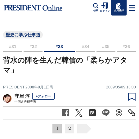
会員登録
検索
ログイン
歴史に学ぶ仕事道
#31
#32
#33
#34
#35
#36
背水の陣を生んだ韓信の「柔らかアタ
マ」
PRESIDENT 2008年9月1日号
2009/05/09 13:00
守屋 淳
+フォロー
中国古典研究家
1
2