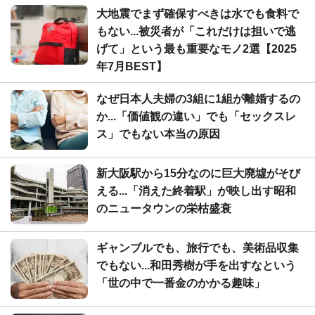
大地震でまず確保すべきは水でも食料で
もない...被災者が「これだけは担いで逃
げて」という最も重要なモノ2選【2025
年7月BEST】
なぜ日本人夫婦の3組に1組が離婚するの
か...「価値観の違い」でも「セックスレ
ス」でもない本当の原因
新大阪駅から15分なのに巨大廃墟がそび
える...「消えた終着駅」が映し出す昭和
のニュータウンの栄枯盛衰
ギャンブルでも、旅行でも、美術品収集
でもない...和田秀樹が手を出すなという
「世の中で一番金のかかる趣味」