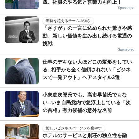
践、社員のやる気と営業力も向上！
Sponsored
期待を超えるチームの強さ
「さすが」の一言に込められた驚きや感
動。新しい価値を生み出し続ける電通の
挑戦
Sponsored
仕事のデキない人ほどこの髪形をしてい
る...相手から全く信頼されない「ビジネ
スで一発アウト」ヘアスタイル3選
小泉進次郎氏でも、高市早苗氏でもな
い...いま自民党内で急浮上している「次
の首相」有力候補の意外な名前
忙しいビジネスパーソンを癒やす
ホテルのサービスと別荘の独立性を融