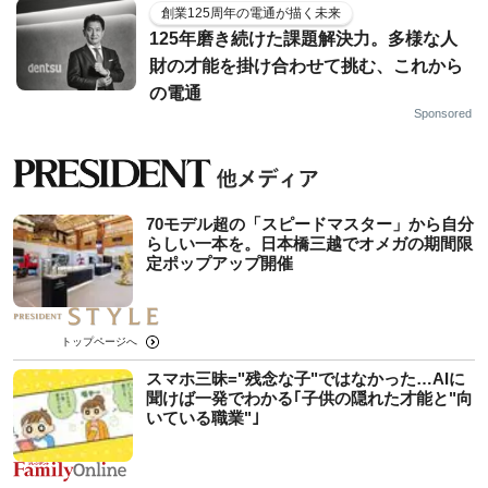
創業125周年の電通が描く未来
125年磨き続けた課題解決力。多様な人
財の才能を掛け合わせて挑む、これから
の電通
Sponsored
70モデル超の「スピードマスター」から自分
らしい一本を。日本橋三越でオメガの期間限
定ポップアップ開催
トップページへ
スマホ三昧="残念な子"ではなかった…AIに
聞けば一発でわかる｢子供の隠れた才能と"向
いている職業"｣