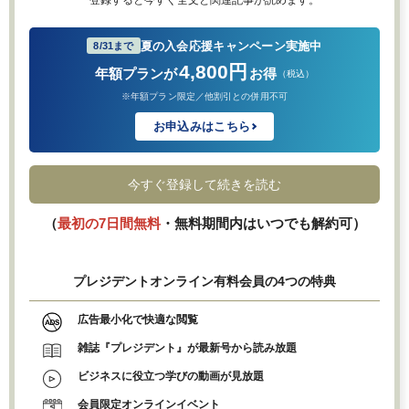
夏の入会応援キャンペーン実施中
8/31まで
4,800円
年額プランが
お得
（税込）
※年額プラン限定／他割引との併用不可
お申込みはこちら
今すぐ登録して続きを読む
（
最初の7日間無料
・無料期間内はいつでも解約可）
プレジデントオンライン有料会員の4つの特典
広告最小化で快適な閲覧
雑誌『プレジデント』が最新号から読み放題
ビジネスに役立つ学びの動画が見放題
会員限定オンラインイベント