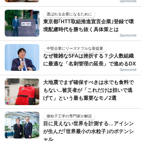
Sponsored
選ばれる企業になるために
東京都｢HTT取組推進宣言企業｣登録で環
境配慮時代を勝ち抜く具体策とは
Sponsored
中堅企業にリーズナブルな新提案
なぜ複雑なSFAは挫折する？少人数組織
に最適な「名刺管理の延長」で進めるDX
Sponsored
大地震でまず確保すべきは水でも食料で
もない...被災者が「これだけは担いで逃
げて」という最も重要なモノ2選
微粒子工学の専門家が解説
目に見えない世界を計測する…アイシン
が生んだ｢世界最小の水粒子｣のポテンシ
ャル