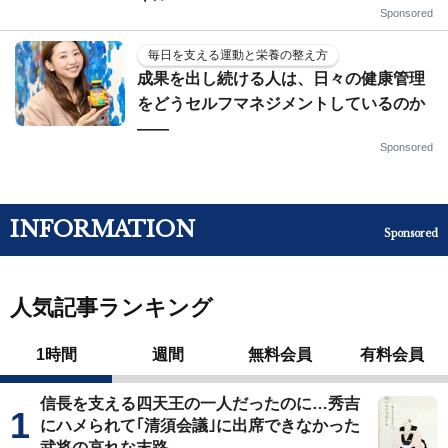
Sponsored
毎日を支える運動と栄養の整え方
成果を出し続ける人は、日々の健康管理
をどうセルフマネジメントしているのか
——
Sponsored
INFORMATION
Sponsored
人気記事ランキング
1時間
週間
無料会員
有料会員
信長を支える四天王の一人だったのに…秀吉
にハメられて｢清須会議｣に出席できなかった
武将の哀れな末路