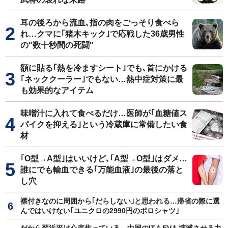
耳の後ろから流血､指の肉をごっそり食べら
れ…クマに｢猪木キック｣で応戦した36歳男性
の"数十秒間の死闘"
額に貼る｢熱を冷ますシート｣でも､首にかける
｢ネッククーラー｣でもない…熱中症対策に最
も効果的なアイテム
味噌汁に入れて食べるだけ…医師が｢血糖値ス
パイクを抑える｣という冷蔵庫に常備したい食
材
｢O型→A型｣はいいけど､｢A型→O型｣はダメ…
誰にでも輸血できる｢万能血液｣の最後の落と
し穴
襟付きなのに周囲から｢だらしない｣と思われる…帰省の際に選
んではいけない｢ユニクロの2990円のポロシャツ｣
だから習近平は心底焦っている…中国のITもEVも壊滅させる力