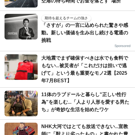
空港の待ち時間でお金を落とす"場所"
期待を超えるチームの強さ
「さすが」の一言に込められた驚きや感
動。新しい価値を生み出し続ける電通の
挑戦
Sponsored
大地震でまず確保すべきは水でも食料で
もない...被災者が「これだけは担いで逃
げて」という最も重要なモノ2選【2025
年7月BEST】
11体のラブドールと暮らし"正しい性行
為"を楽しむ...「人より人形を愛する男た
ち」が奇妙な生活を始めたワケ
NHK大河ではとても放送できない...宣教
師に「獣より劣ったもの」と書かれた豊