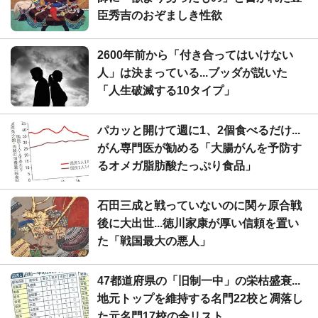
臣秀吉のおぞましき性欲
2600年前から「付き合ってはいけない
人」は決まっている...ブッダが説いた
「人生破滅する10タイプ」
パカッと開けて週に1、2個食べるだけ...
がん専門医が勧める「大腸がんを予防す
るオメガ脂肪酸たっぷり食品」
石田三成と戦っていないのに関ヶ原合戦
後に大出世...徳川家康が厚い信頼を置い
た「戦国最大の悪人」
47都道府県の「旧制一中」の栄枯盛衰...
地元トップを維持する名門22校と凋落し
た元名門17校の全リスト