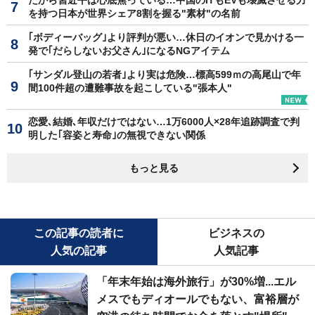
を持つ日本が世界シェア8割を握る"素材"の名前
｢ボディーバッグ｣より評判が悪い…休日のイオンで見かける一
発で｢だらしないお父さん｣になるNGアイテム
｢サンダル登山の若者｣より実は危険…標高599ｍの高尾山で年
間100件超の遭難事故を起こしている"張本人"
恋愛､結婚､年収だけではない…1万6000人×28年追跡調査で判
明した｢容姿と寿命｣の無視できない関係
もっと見る
この記事の読者に
ビジネスの
人気の記事
人気記事
「年末年始は海外旅行」が30%増...エル
メスでもディオールでもない、富裕層が