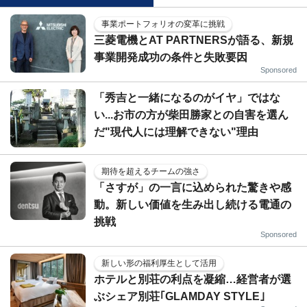
事業ポートフォリオの変革に挑戦
三菱電機とAT PARTNERSが語る、新規
事業開発成功の条件と失敗要因
Sponsored
「秀吉と一緒になるのがイヤ」ではな
い...お市の方が柴田勝家との自害を選ん
だ"現代人には理解できない"理由
期待を超えるチームの強さ
「さすが」の一言に込められた驚きや感
動。新しい価値を生み出し続ける電通の
挑戦
Sponsored
新しい形の福利厚生として活用
ホテルと別荘の利点を凝縮…経営者が選
ぶシェア別荘｢GLAMDAY STYLE｣