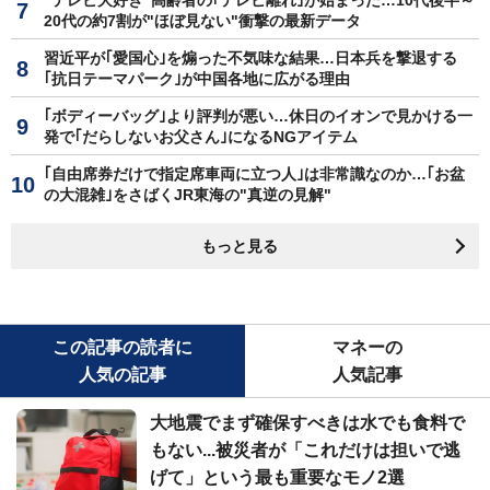
20代の約7割が"ほぼ見ない"衝撃の最新データ
習近平が｢愛国心｣を煽った不気味な結果…日本兵を撃退する
｢抗日テーマパーク｣が中国各地に広がる理由
｢ボディーバッグ｣より評判が悪い…休日のイオンで見かける一
発で｢だらしないお父さん｣になるNGアイテム
｢自由席券だけで指定席車両に立つ人｣は非常識なのか…｢お盆
の大混雑｣をさばくJR東海の"真逆の見解"
もっと見る
この記事の読者に
マネーの
人気の記事
人気記事
大地震でまず確保すべきは水でも食料で
もない...被災者が「これだけは担いで逃
げて」という最も重要なモノ2選