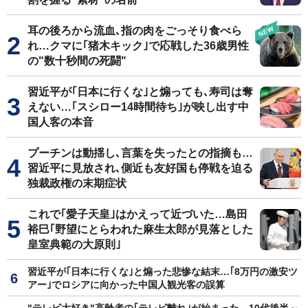
耳の後ろから流血､指の肉をごっそり食べら
れ…クマに｢猪木キック｣で応戦した36歳男性
の"数十秒間の死闘"
習近平が｢日本に行くな｣と煽っても､寿司は奪
えない…｢スシロー14時間待ち｣が映し出す中
国人客の本音
プーチンは動揺し､言葉を失ったとの指摘も…
習近平に見放され､側近も友好国も停戦を迫る
独裁政権の末期症状
これで｢愛子天皇｣はかえって近づいた…島田
裕巳｢野望にとらわれた麻生太郎が見落とした
皇室典範の大原則｣
習近平が｢日本に行くな｣と煽った悲惨な結末…｢8万円の激安ツ
アー｣でロシアに向かった中国人観光客の誤算
"テレビ大好き"高齢者の｢テレビ離れ｣が始まった…10代後半～