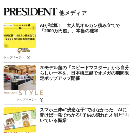
AIが試算！ 大人気オルカン積み立てで
「2000万円超」、本当の確率
トップページへ
70モデル超の「スピードマスター」から自分
らしい一本を。日本橋三越でオメガの期間限
定ポップアップ開催
トップページへ
スマホ三昧="残念な子"ではなかった…AIに
聞けば一発でわかる｢子供の隠れた才能と"向
いている職業"｣