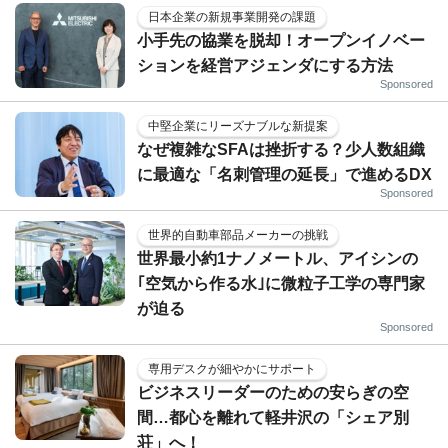
日本企業の新規事業開発の課題
小手先の協業を脱却！オープンイノベー
ションを経営アジェンダにする方法
Sponsored
中堅企業にリーズナブルな新提案
なぜ複雑なSFAは挫折する？少人数組織
に最適な「名刺管理の延長」で進めるDX
Sponsored
世界的自動車部品メーカーの挑戦
世界最小約1ナノメートル、アイシンの
｢空気から作る水｣に微粒子工学の専門家
が迫る
Sponsored
専用デスクが細やかにサポート
ビジネスリーダーのための安らぎの空
間…都心を離れて軽井沢の「シェア別
荘」へ！