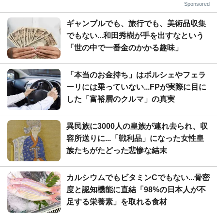
Sponsored
ギャンブルでも、旅行でも、美術品収集
でもない...和田秀樹が手を出すなという
「世の中で一番金のかかる趣味」
「本当のお金持ち」はポルシェやフェラ
ーリには乗っていない...FPが実際に目に
した「富裕層のクルマ」の真実
異民族に3000人の皇族が連れ去られ、収
容所送りに...「戦利品」になった女性皇
族たちがたどった悲惨な結末
カルシウムでもビタミンCでもない...骨密
度と認知機能に直結「98%の日本人が不
足する栄養素」を取れる食材