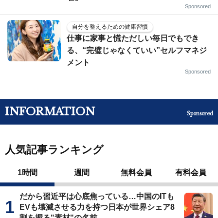
Sponsored
自分を整えるための健康習慣
仕事に家事と慌ただしい毎日でもでき
る、“完璧じゃなくていい”セルフマネジ
メント
Sponsored
INFORMATION
Sponsored
人気記事ランキング
1時間
週間
無料会員
有料会員
だから習近平は心底焦っている…中国のITも
EVも壊滅させる力を持つ日本が世界シェア8
割を握る"素材"の名前