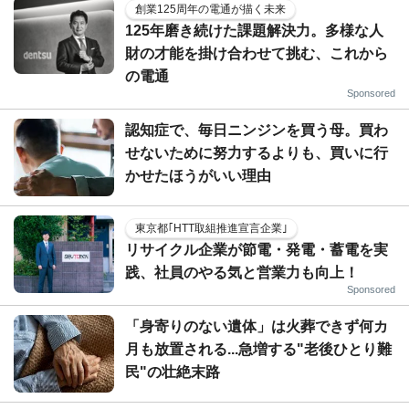
創業125周年の電通が描く未来
125年磨き続けた課題解決力。多様な人
財の才能を掛け合わせて挑む、これから
の電通
Sponsored
認知症で、毎日ニンジンを買う母。買わ
せないために努力するよりも、買いに行
かせたほうがいい理由
東京都｢HTT取組推進宣言企業｣
リサイクル企業が節電・発電・蓄電を実
践、社員のやる気と営業力も向上！
Sponsored
「身寄りのない遺体」は火葬できず何カ
月も放置される...急増する"老後ひとり難
民"の壮絶末路